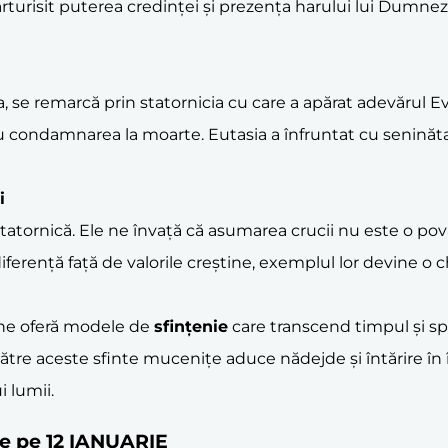
rturisit puterea credinței și prezența harului lui Dumnez
, se remarcă prin statornicia cu care a apărat adevărul E
 condamnarea la moarte. Eutasia a înfruntat cu seninătat
i
statornică. Ele ne învață că asumarea crucii nu este o pov
ferență față de valorile creștine, exemplul lor devine o 
ne oferă modele de
sfințenie
care transcend timpul și spaț
tre aceste sfinte mucenițe aduce nădejde și întărire în înce
i lumii.
ste pe 12 IANUARIE