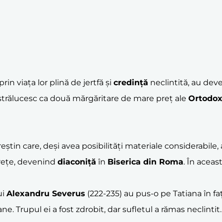
rin viața lor plină de jertfă și
credință
neclintită, au de
a strălucesc ca două mărgăritare de mare preț ale
Ortodox
eștin care, deși avea posibilități materiale considerabile, a
erețe, devenind
diaconiță
în
Biserica din Roma
. În aceas
ui
Alexandru Severus
(222-235) au pus-o pe Tatiana în f
ne. Trupul ei a fost zdrobit, dar sufletul a rămas neclintit