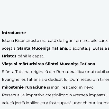
Introducere
Istoria Bisericii este marcată de figuri remarcabile care, p
aceștia,
Sfânta Muceniță Tatiana
, diaconița, și Eutasi
Hristos
până la capăt.
Viața și
mărturisire
a Sfintei Mucenițe Tatiana
Sfânta Tatiana, originară din Roma, era fiica unui nobil cr
Evangheliei, Tatiana s-a dedicat lui Dumnezeu din tin
milostenie
,
rugăciune
și îngrijirea celor în nevoi.
Persecuțiile împotriva creștinilor din vremea împăratul
aducă jertfă idolilor, ea a fost supusă unor chinuri inuma