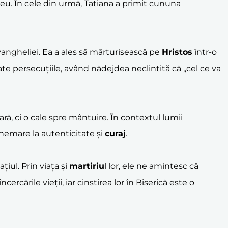
eu. În cele din urmă, Tatiana a primit cununa
vangheliei. Ea a ales să mărturisească pe
Hristos
într-o
e persecuțiile, având nădejdea neclintită că „cel ce va
ară, ci o cale spre mântuire. În contextul lumii
chemare la autenticitate și
curaj
.
iul. Prin viața și
martiriu
l lor, ele ne amintesc că
rcările vieții, iar cinstirea lor în Biserică este o