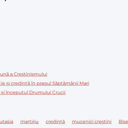
mună a Creștinismului
ție și credință în pragul Săptămânii Mari
m și începutul Drumului Crucii
utasia
martiriu
credință
mucenici creștini
Bis