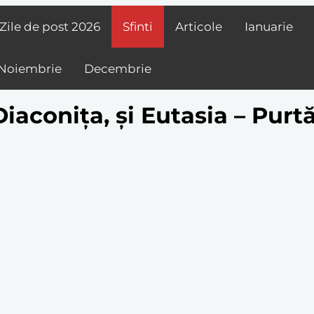
Zile de post
2026
Sfinti
Articole
Ianuarie
Noiembrie
Decembrie
iaconița, și Eutasia – Purt