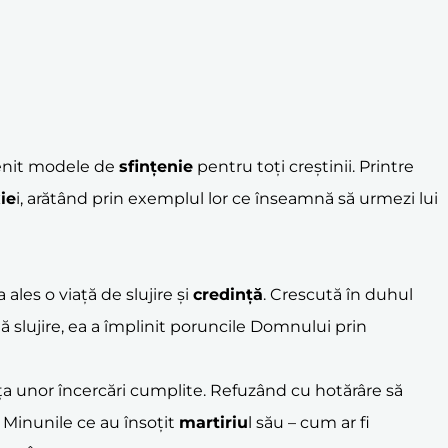
venit modele de
sfințenie
pentru toți creștinii. Printre
ie
i, arătând prin exemplul lor ce înseamnă să urmezi lui
 ales o viață de slujire și
credință
. Crescută în duhul
tă slujire, ea a împlinit poruncile Domnului prin
ața unor încercări cumplite. Refuzând cu hotărâre să
. Minunile ce au însoțit
martiriu
l său – cum ar fi