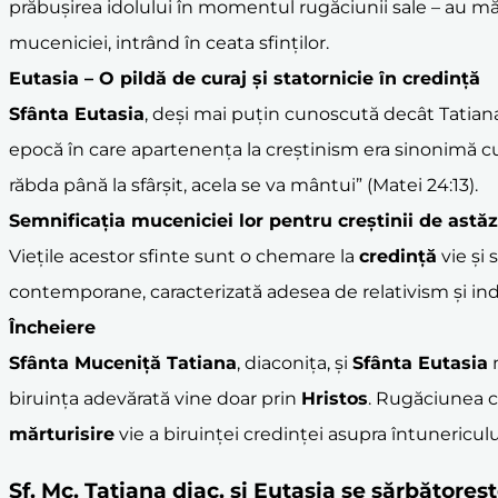
prăbușirea idolului în momentul rugăciunii sale – au mă
muceniciei, intrând în ceata sfinților.
Eutasia – O pildă de
curaj
și
statornicie
în
credință
Sfânta Eutasia
, deși mai puțin cunoscută decât Tatiana
epocă în care apartenența la creștinism era sinonimă cu
răbda până la sfârșit, acela se va mântui” (Matei 24:13).
Semnificația muceniciei lor pentru creștinii de astăz
Viețile acestor sfinte sunt o chemare la
credință
vie și 
contemporane, caracterizată adesea de relativism și indi
Încheiere
Sfânta Muceniță Tatiana
, diaconița, și
Sfânta Eutasia
biruința adevărată vine doar prin
Hristos
. Rugăciunea că
mărturisire
vie a biruinței credinței asupra întunericulu
Sf. Mc. Tatiana diac. şi Eutasia se sărbătore