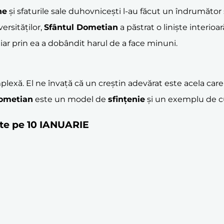
ne
și sfaturile sale duhovnicești l-au făcut un îndrumător s
versităților,
Sfântul Dometian
a păstrat o liniște interioa
 iar prin ea a dobândit harul de a face minuni.
ă. El ne învață că un creștin adevărat este acela care îș
Dometian
este un model de
sfințenie
și un exemplu de c
este pe 10 IANUARIE