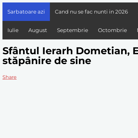
Sarbatoare azi
Cand nu se fac nunti in
2026
Iulie
August
Septembrie
Octombrie
Sfântul Ierarh Dometian, E
stăpânire de sine
Share