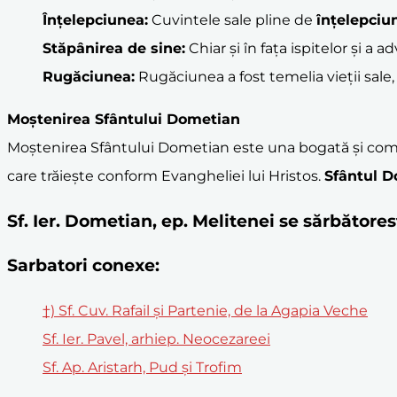
Înțelepciunea:
Cuvintele sale pline de
înțelepciu
Stăpânirea de sine:
Chiar și în fața ispitelor și a ad
Rugăciunea:
Rugăciunea a fost temelia vieții sale,
Moștenirea Sfântului Dometian
Moștenirea Sfântului Dometian este una bogată și complex
care trăiește conform Evangheliei lui Hristos.
Sfântul 
Sf. Ier. Dometian, ep. Melitenei se sărbător
Sarbatori conexe:
†) Sf. Cuv. Rafail și Partenie, de la Agapia Veche
Sf. Ier. Pavel, arhiep. Neocezareei
Sf. Ap. Aristarh, Pud și Trofim