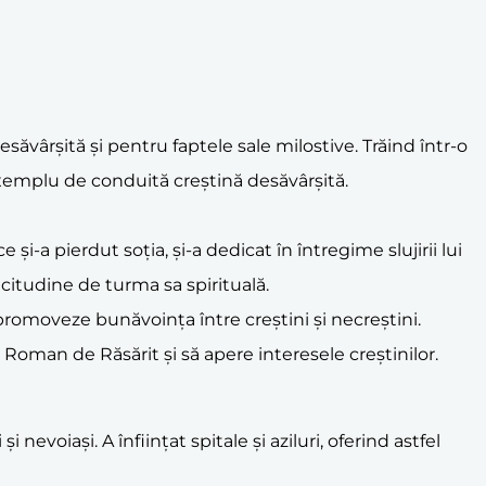
ăvârșită și pentru faptele sale milostive. Trăind într-o
exemplu de conduită creștină desăvârșită.
 și-a pierdut soția, și-a dedicat în întregime slujirii lui
icitudine de turma sa spirituală.
ă promoveze bunăvoința între creștini și necreștini.
 Roman de Răsărit și să apere interesele creștinilor.
evoiași. A înființat spitale și aziluri, oferind astfel