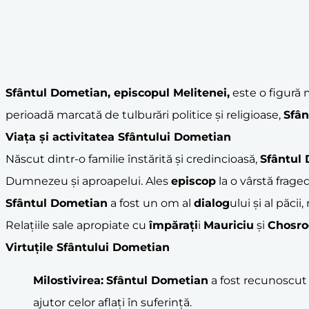
Sfântul Dometian
,
episcop
ul Melitenei,
este o figură 
perioadă marcată de tulburări politice și religioase,
Sfân
Viața și activitatea Sfântului Dometian
Născut dintr-o familie înstărită și credincioasă,
Sfântul
Dumnezeu și aproapelui. Ales
episcop
la o vârstă fraged
Sfântul Dometian
a fost un om al
dialog
ului și al păci
Relațiile sale apropiate cu
împărați
i
Mauriciu
și
Chosro
Virtuțile Sfântului Dometian
Milostivirea:
Sfântul Dometian
a fost recunoscut p
ajutor celor aflați în suferință.