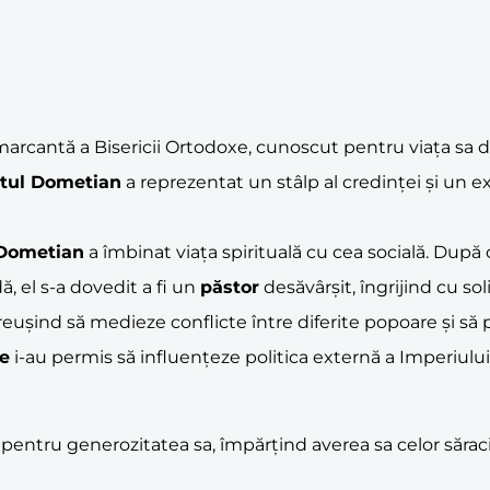
marcantă a Bisericii Ortodoxe, cunoscut pentru viața sa des
tul Dometian
a reprezentat un stâlp al credinței și un 
 Dometian
a îmbinat viața spirituală cu cea socială. După ce
ă, el s-a dovedit a fi un
păstor
desăvârșit, îngrijind cu sol
i, reușind să medieze conflicte între diferite popoare și s
e
i-au permis să influențeze politica externă a Imperiului
entru generozitatea sa, împărțind averea sa celor săraci și n