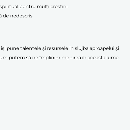
piritual pentru mulți creștini.
ră de nedescris.
i pune talentele și resursele în slujba aproapelui și
um putem să ne împlinim menirea în această lume.