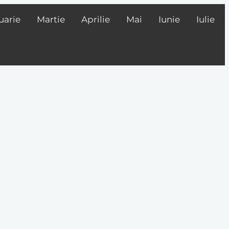
uarie
Martie
Aprilie
Mai
Iunie
Iulie