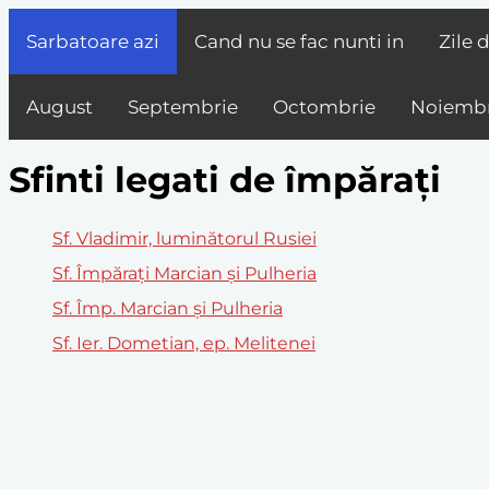
Sarbatoare azi
Cand nu se fac nunti in
Zile 
August
Septembrie
Octombrie
Noiembr
Sfinti legati de împărați
Sf. Vladimir, luminătorul Rusiei
Sf. Împăraţi Marcian şi Pulheria
Sf. Împ. Marcian și Pulheria
Sf. Ier. Dometian, ep. Melitenei