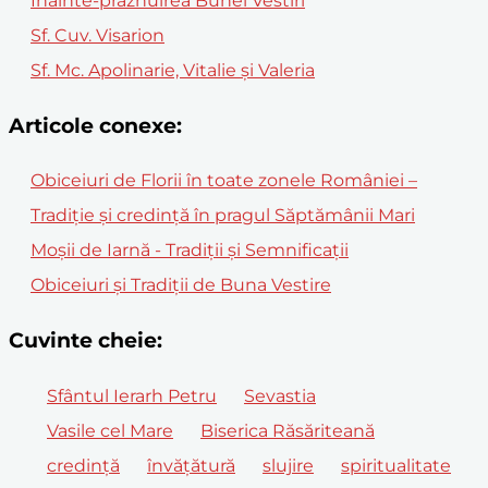
Înainte-prăznuirea Bunei Vestiri
Sf. Cuv. Visarion
Sf. Mc. Apolinarie, Vitalie și Valeria
Articole conexe:
Obiceiuri de Florii în toate zonele României –
Tradiție și credință în pragul Săptămânii Mari
Moșii de Iarnă - Tradiții și Semnificații
Obiceiuri și Tradiții de Buna Vestire
Cuvinte cheie:
Sfântul Ierarh Petru
Sevastia
Vasile cel Mare
Biserica Răsăriteană
credință
învățătură
slujire
spiritualitate