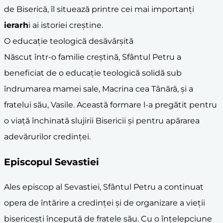
de Biserică, îl situează printre cei mai importanți
ierarh
i ai istoriei creștine.
O educație teologică desăvârșită
Născut într-o familie creștină, Sfântul Petru a
beneficiat de o educație teologică solidă sub
îndrumarea mamei sale, Macrina cea Tânără, și a
fratelui său, Vasile. Această formare l-a pregătit pentru
o viață închinată slujirii Bisericii și pentru apărarea
adevărurilor credinței.
Episcopul Sevastiei
Ales episcop al Sevastiei, Sfântul Petru a continuat
opera de întărire a credinței și de organizare a vieții
bisericești începută de fratele său. Cu o înțelepciune