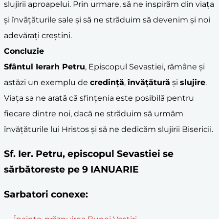
slujirii aproapelui. Prin urmare, să ne inspirăm din viața
și învățăturile sale și să ne străduim să devenim și noi
adevărați creștini.
Concluzie
Sfântul Ierarh Petru
, Episcopul Sevastiei, rămâne și
astăzi un exemplu de
credință
,
învățătură
și
slujire
.
Viața sa ne arată că sfințenia este posibilă pentru
fiecare dintre noi, dacă ne străduim să urmăm
învățăturile lui Hristos și să ne dedicăm slujirii Bisericii.
Sf. Ier. Petru, episcopul Sevastiei se
sărbătoreste pe 9 IANUARIE
Sarbatori conexe: