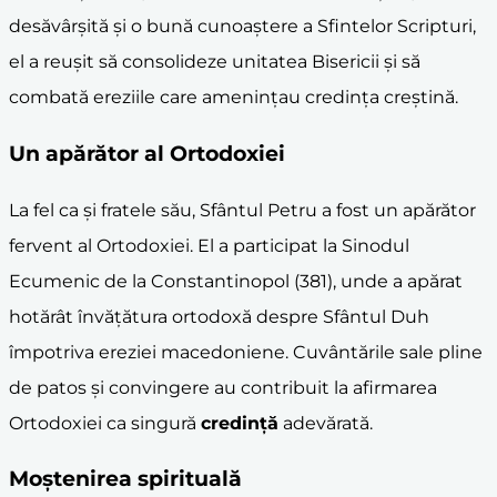
desăvârșită și o bună cunoaștere a Sfintelor Scripturi,
el a reușit să consolideze unitatea Bisericii și să
combată ereziile care amenințau credința creștină.
Un apărător al Ortodoxiei
La fel ca și fratele său, Sfântul Petru a fost un apărător
fervent al Ortodoxiei. El a participat la Sinodul
Ecumenic de la Constantinopol (381), unde a apărat
hotărât învățătura ortodoxă despre Sfântul Duh
împotriva ereziei macedoniene. Cuvântările sale pline
de patos și convingere au contribuit la afirmarea
Ortodoxiei ca singură
credință
adevărată.
Moștenirea spirituală