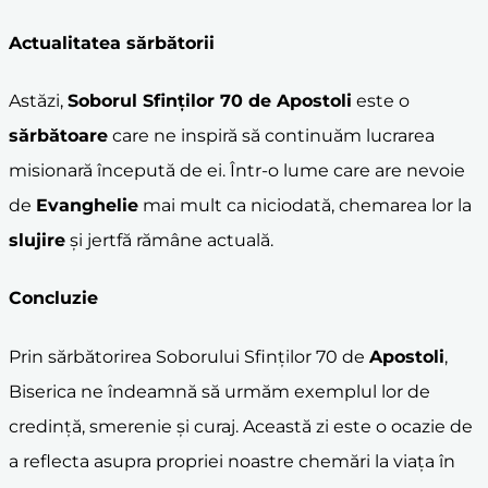
Actualitatea sărbătorii
Astăzi,
Soborul Sfinților 70 de
Apostoli
este o
sărbătoare
care ne inspiră să continuăm lucrarea
misionară începută de ei. Într-o lume care are nevoie
de
Evanghelie
mai mult ca niciodată, chemarea lor la
slujire
și jertfă rămâne actuală.
Concluzie
Prin sărbătorirea Soborului Sfinților 70 de
Apostoli
,
Biserica ne îndeamnă să urmăm exemplul lor de
credință, smerenie și curaj. Această zi este o ocazie de
a reflecta asupra propriei noastre chemări la viața în