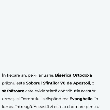
În fiecare an, pe 4 ianuarie,
Biserica Ortodoxă
prăznuiește
Soborul Sfinților 70 de
Apostoli
, o
sărbătoare
care evidențiază contribuția acestor
urmași ai Domnului la răspândirea
Evanghelie
i în
lumea întreagă. Această zi este o chemare pentru