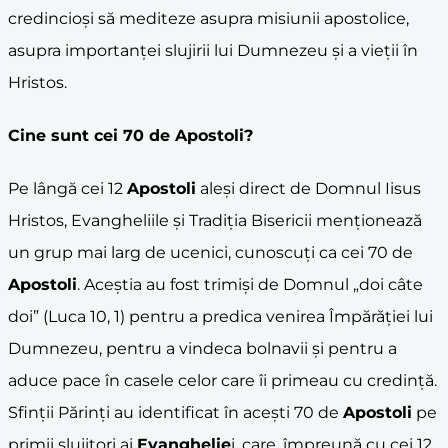
credincioși să mediteze asupra misiunii apostolice,
asupra importanței slujirii lui Dumnezeu și a vieții în
Hristos.
Cine sunt cei 70 de
Apostoli
?
Pe lângă cei 12
Apostoli
aleși direct de Domnul Iisus
Hristos, Evangheliile și Tradiția Bisericii menționează
un grup mai larg de ucenici, cunoscuți ca cei 70 de
Apostoli
. Aceștia au fost trimiși de Domnul „doi câte
doi” (Luca 10, 1) pentru a predica venirea Împărăției lui
Dumnezeu, pentru a vindeca bolnavii și pentru a
aduce pace în casele celor care îi primeau cu credință.
Sfinții Părinți au identificat în acești 70 de
Apostoli
pe
primii slujitori ai
Evanghelie
i, care, împreună cu cei 12