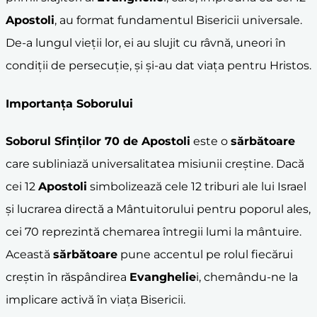
Apostoli
, au format fundamentul Bisericii universale.
De-a lungul vieții lor, ei au slujit cu râvnă, uneori în
condiții de persecuție, și și-au dat viața pentru Hristos.
Importanța Soborului
Soborul Sfinților 70 de
Apostoli
este o
sărbătoare
care subliniază universalitatea misiunii creștine. Dacă
cei 12
Apostoli
simbolizează cele 12 triburi ale lui Israel
și lucrarea directă a Mântuitorului pentru poporul ales,
cei 70 reprezintă chemarea întregii lumi la mântuire.
Această
sărbătoare
pune accentul pe rolul fiecărui
creștin în răspândirea
Evanghelie
i, chemându-ne la
implicare activă în viața Bisericii.