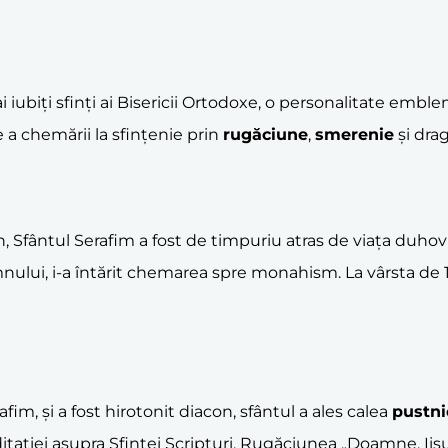
iubiți sfinți ai Bisericii Ortodoxe, o personalitate emblem
e a chemării la sfințenie prin
rugăciune
,
smerenie
și dra
n, Sfântul Serafim a fost de timpuriu atras de viața duhov
nului, i-a întărit chemarea spre monahism. La vârsta de 19
, și a fost hirotonit diacon, sfântul a ales calea
pustni
editației asupra Sfintei Scripturi. Rugăciunea „Doamne, I