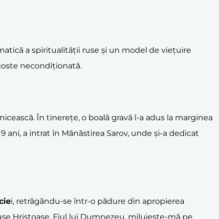
atică a spiritualității ruse și un model de viețuire
goste necondiționată.
nicească. În tinerețe, o boală gravă l-a adus la marginea
 ani, a intrat în Mănăstirea Sarov, unde și-a dedicat
cie
i, retrăgându-se într-o pădure din apropierea
isuse Hristoase, Fiul lui Dumnezeu, miluiește-mă pe