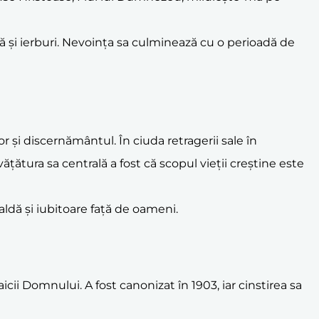
ă și ierburi. Nevoința sa culminează cu o perioadă de
lor și discernământul. În ciuda retragerii sale în
țătura sa centrală a fost că scopul vieții creștine este
ldă și iubitoare față de oameni.
cii Domnului. A fost canonizat în 1903, iar cinstirea sa