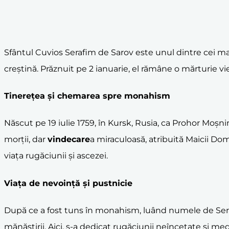
Sfântul Cuvios Serafim de Sarov este unul dintre cei mai 
creștină. Prăznuit pe 2 ianuarie, el rămâne o mărturie vi
Tinerețea și chemarea spre monahism
Născut pe 19 iulie 1759, în Kursk, Rusia, ca Prohor Moșni
morții, dar
vindecare
a miraculoasă, atribuită Maicii Dom
viața rugăciunii și ascezei.
Viața de nevoință și
pustnicie
După ce a fost tuns în monahism, luând numele de Serafim
mănăstirii. Aici, s-a dedicat rugăciunii neîncetate și m