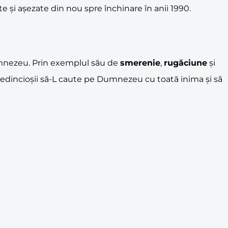
te și așezate din nou spre închinare în anii 1990.
umnezeu. Prin exemplul său de
smerenie
,
rugăciune
și
redincioșii să-L caute pe Dumnezeu cu toată inima și să