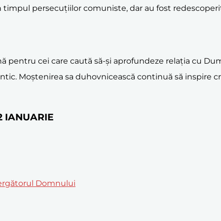
 în timpul persecuțiilor comuniste, dar au fost redescoperi
nă pentru cei care caută să-și aprofundeze relația cu D
ntic. Moștenirea sa duhovnicească continuă să inspire c
 2 IANUARIE
mergătorul Domnului