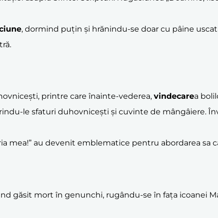
ciune
, dormind puțin și hrănindu-se doar cu pâine uscat
ră.
hovnicești, printre care înainte-vederea,
vindecare
a boli
rindu-le sfaturi duhovnicești și cuvinte de mângâiere. Învă
curia mea!” au devenit emblematice pentru abordarea sa ca
ind găsit mort în genunchi, rugându-se în fața icoanei Mai