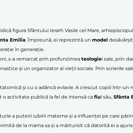
e ridică figura Sfântului Ierarh Vasile cel Mare, arhiepiscop
nta Emilia
. Împreună, ei reprezintă un
model
desăvârși
rație în generație.
cieni, s-a remarcat prin profunzimea
teologie
i sale, prin d
astice și un organizator al vieții sociale. Prin scrierile sa
tatornică și cu o adâncă evlavie. A crescut copiii într-un
 activitate publică la fel de intensă ca
fiu
l său,
Sfânta 
rie a puterii iubirii materne și a influenței pe care părinț
rimită de la mama sa și a mărturisit că datorită ei a aj