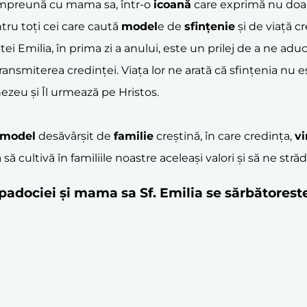
 împreună cu mama sa, într-o
icoană
care exprimă nu doar l
tru toți cei care caută
model
e de
sfințenie
și de viață cr
ntei Emilia, în prima zi a anului, este un prilej de a ne 
în transmiterea credinței. Viața lor ne arată că sfințenia n
ezeu și Îl urmează pe Hristos.
model
desăvârșit de
familie
creștină, în care credința,
vi
să cultivă în familiile noastre aceleași valori și să ne str
 Capadociei și mama sa Sf. Emilia se sărbătores