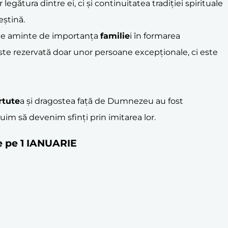
egătura dintre ei, ci și continuitatea tradiției spirituale
eștină.
aduce aminte de importanța
familie
i în formarea
u este rezervată doar unor persoane excepționale, ci este
rtute
a și dragostea față de Dumnezeu au fost
ăduim să devenim sfinți prin imitarea lor.
te pe 1 IANUARIE