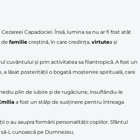
ul Cezareei Capadociei. Însă, lumina sa nu ar fi fost atât
t de
familie
creștină, în care credința,
virtute
a și
arul cuvântului și prin activitatea sa filantropică. A fost un
le, a lăsat posterității o bogată moștenire spirituală, care
 mediu plin de iubire și de rugăciune, insuflându-le
Emilia
a fost un stâlp de susținere pentru întreaga
ii o au asupra formării personalității copiilor. Sfântul
uns să-L cunoască pe Dumnezeu.