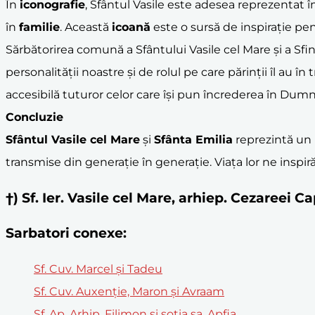
În
iconografie
, Sfântul Vasile este adesea reprezentat
în
familie
. Această
icoană
este o sursă de inspirație pen
Sărbătorirea comună a Sfântului Vasile cel Mare și a Sfi
personalității noastre și de rolul pe care părinții îl au 
accesibilă tuturor celor care își pun încrederea în Dumn
Concluzie
Sfântul Vasile cel Mare
și
Sfânta Emilia
reprezintă un
transmise din generație în generație. Viața lor ne inspiră 
†) Sf. Ier. Vasile cel Mare, arhiep. Cezareei
Sarbatori conexe:
Sf. Cuv. Marcel și Tadeu
Sf. Cuv. Auxenție, Maron și Avraam
Sf. Ap. Arhip, Filimon şi soţia sa, Apfia