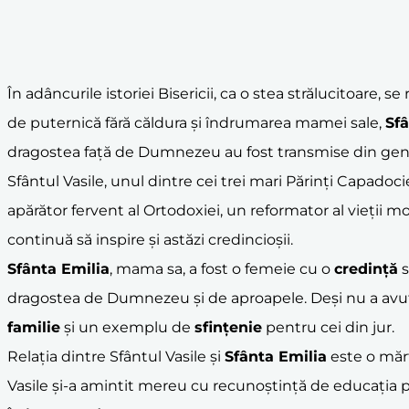
În adâncurile istoriei Bisericii, ca o stea strălucitoare, s
de puternică fără căldura și îndrumarea mamei sale,
Sfâ
dragostea față de Dumnezeu au fost transmise din gene
Sfântul Vasile, unul dintre cei trei mari Părinți Capado
apărător fervent al Ortodoxiei, un reformator al vieții mon
continuă să inspire și astăzi credincioșii.
Sfânta Emilia
, mama sa, a fost o femeie cu o
credință
s
dragostea de Dumnezeu și de aproapele. Deși nu a avut o
familie
și un exemplu de
sfințenie
pentru cei din jur.
Relația dintre Sfântul Vasile și
Sfânta Emilia
este o mărtu
Vasile și-a amintit mereu cu recunoștință de educația p