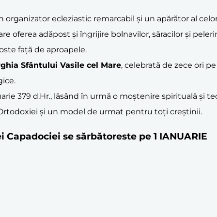
n organizator ecleziastic remarcabil și un apărător al celor
re oferea adăpost și îngrijire bolnavilor, săracilor și pele
goste față de aproapele.
rghia Sfântului Vasile cel Mare
, celebrată de zece ori p
gice.
uarie 379 d.Hr., lăsând în urmă o moștenire spirituală și teo
l Ortodoxiei și un model de urmat pentru toți creștinii.
eei Capadociei se sărbătoreste pe 1 IANUARIE