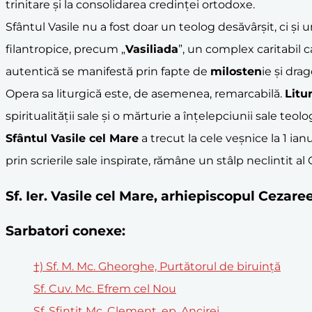
trinitare și la consolidarea credinței ortodoxe.
Sfântul Vasile nu a fost doar un teolog desăvârșit, ci și u
filantropice, precum „
Vasiliada
”, un complex caritabil ca
autentică se manifestă prin fapte de
milosten
ie și dra
Opera sa liturgică este, de asemenea, remarcabilă.
Litu
spiritualității sale și o mărturie a înțelepciunii sale teolo
Sfântul Vasile cel Mare
a trecut la cele veșnice la 1 ian
prin scrierile sale inspirate, rămâne un stâlp neclintit a
Sf. Ier. Vasile cel Mare, arhiepiscopul Cezar
Sarbatori conexe:
†) Sf. M. Mc. Gheorghe, Purtătorul de biruinţă
Sf. Cuv. Mc. Efrem cel Nou
Sf. Sfințit Mc. Clement, ep. Ancirei