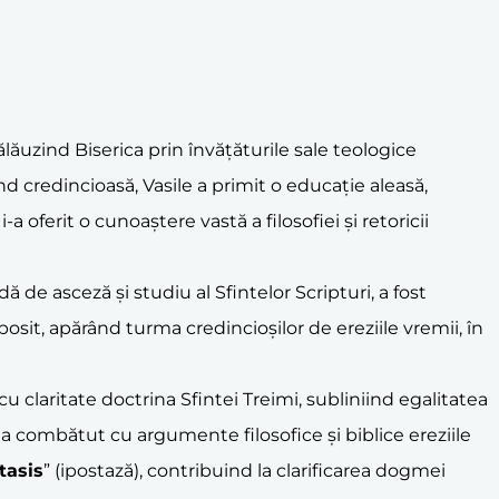
ălăuzind Biserica prin învățăturile sale teologice
und credincioasă, Vasile a primit o educație aleasă,
oferit o cunoaștere vastă a filosofiei și retoricii
 de asceză și studiu al Sfintelor Scripturi, a fost
obosit, apărând turma credincioșilor de ereziile vremii, în
 claritate doctrina Sfintei Treimi, subliniind egalitatea
, a combătut cu argumente filosofice și biblice ereziile
tasis
” (ipostază), contribuind la clarificarea dogmei