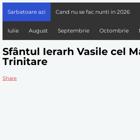
Sarbatoare azi
Cand nu se fac nunti in
2026
Iulie
August
Septembrie
Octombrie
Sfântul Ierarh Vasile cel 
Trinitare
Share