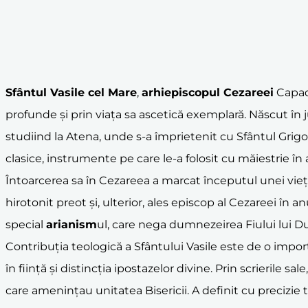
Sfântul Vasile cel Mare
,
arhiepiscopul Cezareei
Capado
profunde și prin viața sa ascetică exemplară. Născut în ju
studiind la Atena, unde s-a împrietenit cu Sfântul Grigori
clasice, instrumente pe care le-a folosit cu măiestrie în
Întoarcerea sa în Cezareea a marcat începutul unei vieți d
hirotonit preot și, ulterior, ales episcop al Cezareei în 
special
arianism
ul, care nega dumnezeirea Fiului lui 
Contribuția teologică a Sfântului Vasile este de o impor
în ființă și distincția ipostazelor divine. Prin scrierile
care amenințau unitatea Bisericii. A definit cu precizie