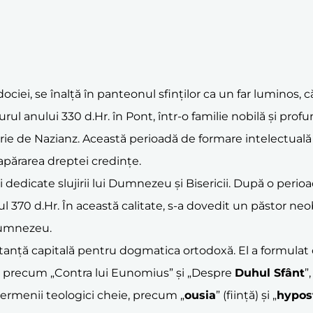
ciei, se înalță în panteonul sfinților ca un far luminos, c
rul anului 330 d.Hr. în Pont, într-o familie nobilă și prof
e de Nazianz. Această perioadă de formare intelectuală i-a 
 apărarea dreptei credințe.
edicate slujirii lui Dumnezeu și Bisericii. După o perioadă
anul 370 d.Hr. În această calitate, s-a dovedit un păstor ne
Dumnezeu.
tanță capitală pentru dogmatica ortodoxă. El a formulat cu
 sale, precum „Contra lui Eunomius” și „Despre
Duhul Sfânt
”
 termenii teologici cheie, precum „
ousia
” (ființă) și „
hypos