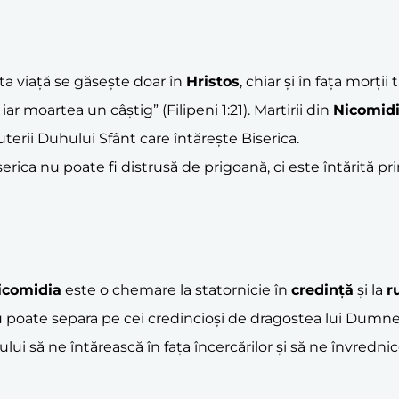
ta viață se găsește doar în
Hristos
, chiar și în fața morț
, iar moartea un câștig” (Filipeni 1:21). Martirii din
Nicomid
puterii Duhului Sfânt care întărește Biserica.
rica nu poate fi distrusă de prigoană, ci este întărită p
icomidia
este o chemare la statornicie în
credință
și la
r
nu poate separa pe cei credincioși de dragostea lui Dumn
i să ne întărească în fața încercărilor și să ne învrednice