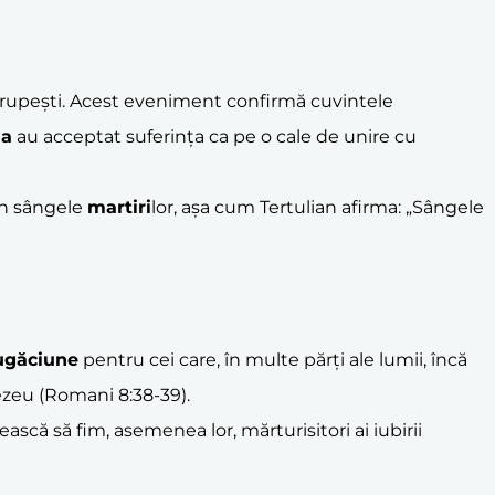
ii trupești. Acest eveniment confirmă cuvintele
ia
au acceptat suferința ca pe o cale de unire cu
rin sângele
martiri
lor, așa cum Tertulian afirma: „Sângele
ugăciune
pentru cei care, în multe părți ale lumii, încă
ezeu (Romani 8:38-39).
ască să fim, asemenea lor, mărturisitori ai iubirii