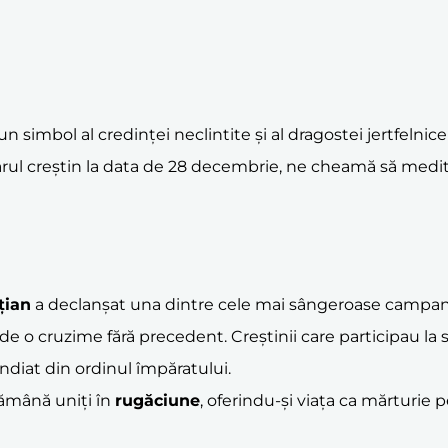
n simbol al credinței neclintite și al dragostei jertfelni
ndarul creștin la data de 28 decembrie, ne cheamă să medi
țian
a declanșat una dintre cele mai sângeroase campanii
t de o cruzime fără precedent. Creștinii care participau la
cendiat din ordinul împăratului.
 rămână uniți în
rugăciune
, oferindu-și viața ca mărturie