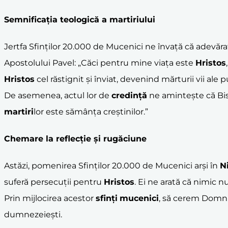
Semnificația teologică a
martiri
ului
Jertfa Sfinților 20.000 de Mucenici ne învață că adevăra
Apostolului Pavel: „Căci pentru mine viața este
Hristos
Hristos
cel răstignit și înviat, devenind mărturii vii ale 
De asemenea, actul lor de
credință
ne amintește că Bise
martiri
lor este sămânța creștinilor.”
Chemare la reflecție și
rugăciune
Astăzi, pomenirea Sfinților 20.000 de Mucenici arși în
N
suferă persecuții pentru
Hristos
. Ei ne arată că nimic 
Prin mijlocirea acestor
sfinți
mucenici
, să cerem Domnulu
dumnezeiești.