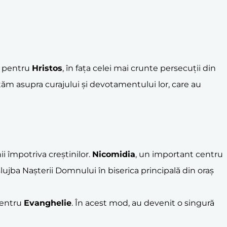
ce pentru
Hristos
, în fața celei mai crunte persecuții din
tăm asupra curajului și devotamentului lor, care au
 împotriva creștinilor.
Nicomidia
, un important centru
 slujba Nașterii Domnului în biserica principală din oraș
 pentru
Evanghelie
. În acest mod, au devenit o singură