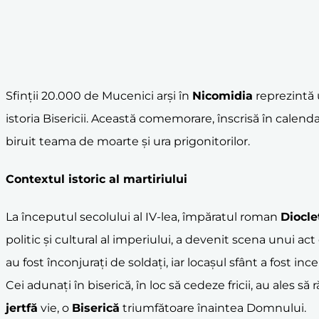
Sfinții 20.000 de Mucenici arși în
Nicomidia
reprezintă u
istoria Bisericii. Această comemorare, înscrisă în cale
biruit teama de moarte și ura prigonitorilor.
Contextul istoric al
martiri
ului
La începutul secolului al IV-lea, împăratul roman
Diocle
politic și cultural al imperiului, a devenit scena unui ac
au fost înconjurați de soldați, iar locașul sfânt a fost in
Cei adunați în biserică, în loc să cedeze fricii, au ales să
jertfă
vie, o
Biserică
triumfătoare înaintea Domnului.