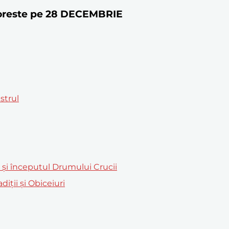
ătoreste pe 28 DECEMBRIE
astrul
m și începutul Drumului Crucii
iții și Obiceiuri