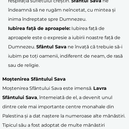
respirația sufletului creștin.
Sfântul Sava
ne
îndeamnă să ne rugăm neîncetat, cu mintea și
inima îndreptate spre Dumnezeu.
Iubirea față de aproapele:
Iubirea față de
aproapele este o expresie a iubirii noastre față de
Dumnezeu.
Sfântul Sava
ne învață că trebuie să-i
iubim pe toți oamenii, indiferent de neam, de rasă
sau de religie.
Moştenirea Sfântului Sava
Moștenirea Sfântului Sava este imensă.
Lavra
Sfântului Sava
, întemeiată de el, a devenit unul
dintre cele mai importante centre monahale din
Palestina și a dat naștere la numeroase alte mănăstiri.
Tipicul său a fost adoptat de multe mănăstiri