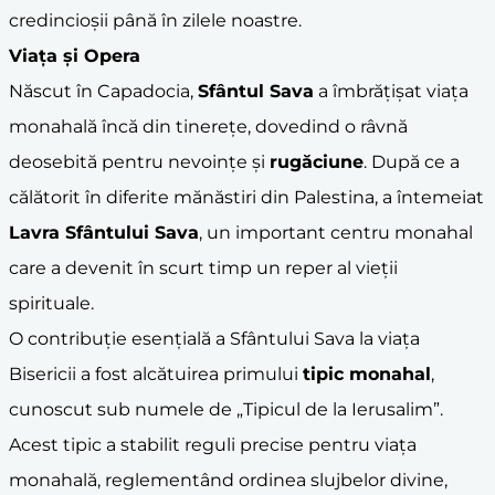
credincioșii până în zilele noastre.
Viața și Opera
Născut în Capadocia,
Sfântul Sava
a îmbrățișat viața
monahală încă din tinerețe, dovedind o râvnă
deosebită pentru nevoințe și
rugăciune
. După ce a
călătorit în diferite mănăstiri din Palestina, a întemeiat
Lavra Sfântului Sava
, un important centru monahal
care a devenit în scurt timp un reper al vieții
spirituale.
O contribuție esențială a Sfântului Sava la viața
Bisericii a fost alcătuirea primului
tipic monahal
,
cunoscut sub numele de „Tipicul de la Ierusalim”.
Acest tipic a stabilit reguli precise pentru viața
monahală, reglementând ordinea slujbelor divine,