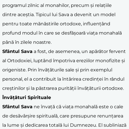
programul zilnic al monahilor, precum și relațiile
dintre aceștia. Tipicul lui Sava a devenit un model
pentru toate mănăstirile ortodoxe, influențând
profund modul în care se desfășoară viața monahală
până în zilele noastre.
Sfântul Sava
a fost, de asemenea, un apărător fervent
al Ortodoxiei, luptând împotriva ereziilor monofizite și
origeniste. Prin învățăturile sale și prin exemplul
personal, el a contribuit la întărirea credinței în rândul
creștinilor și la păstrarea purității învățăturii ortodoxe.
Învățături Spirituale
Sfântul Sava
ne învață că viața monahală este o cale
de desăvârșire spirituală, care presupune renunțarea
la lume și dedicarea totală lui Dumnezeu. El subliniază