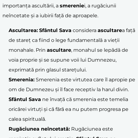
importanța ascultării, a
smerenie
i, a rugăciunii
neîncetate și a iubirii față de aproapele.
Ascultarea:
Sfântul Sava
considera
ascultare
a față
de stareț ca fiind o lege fundamentală a vieții
monahale. Prin
ascultare
, monahul se lepădă de
voia proprie și se supune voii lui Dumnezeu,
exprimată prin glasul starețului.
Smerenia:
Smerenia este virtutea care îl apropie pe
om de Dumnezeu și îl face receptiv la harul divin.
Sfântul Sava
ne învață că smerenia este temelia
oricărei virtuți și că fără ea nu putem progresa pe
calea spirituală.
Rugăciunea neîncetată:
Rugăciunea este