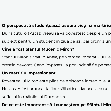
O perspectivă studențească asupra vieții și
martir
iu
Bună tuturor! Astăzi vreau să vă povestesc despre un p
subiect pentru un student în ziua de azi, dar promisiu
Cine a fost
Sfântul Mucenic Miron
?
Sfântul Miron a trăit în Ahaia, pe vremea împăratului De
creștin devotat. Când împăratul a poruncit să fie persec
Un
martir
iu impresionant
Povestea lui Miron este plină de episoade incredibile. A 
Hristos. A fost aruncat la fiare sălbatice, dar acestea nu l-
sufletul în mâinile lui Dumnezeu.
De ce este important să-l cunoaștem pe Sfântul Mir