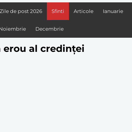
Zile de post
2026
Sfinti
Articole
Ianuarie
Noiembrie
Decembrie
erou al credinței