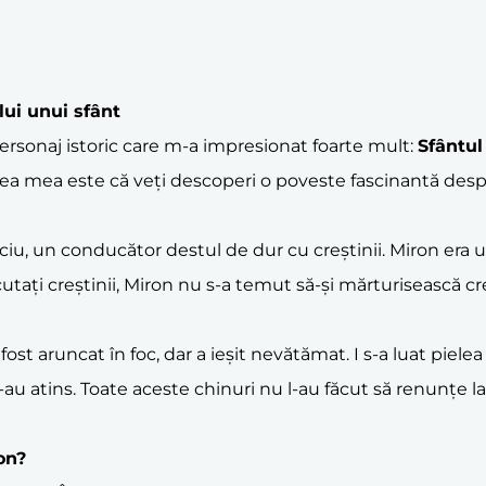
lui unui sfânt
ersonaj istoric care m-a impresionat foarte mult:
Sfântul
nea mea este că veți descoperi o poveste fascinantă des
ciu, un conducător destul de dur cu creștinii. Miron era 
utați creștinii, Miron nu s-a temut să-și mărturisească cr
fost aruncat în foc, dar a ieșit nevătămat. I s-a luat piel
au atins. Toate aceste chinuri nu l-au făcut să renunțe la cre
on?