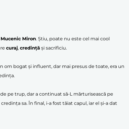
 Mucenic Miron
. Știu, poate nu este cel mai cool
pre
curaj
,
credință
și sacrificiu.
un om bogat și influent, dar mai presus de toate, era un
edința.
ea de pe trup, dar a continuat să-L mărturisească pe
dința sa. În final, i-a fost tăiat capul, iar el și-a dat