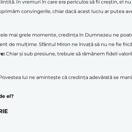
intită. În vremuri în care era periculos să fii creștin, el n
e exprimăm convingerile, chiar dacă acest lucru ar putea a
 cele mai grele momente, credința în Dumnezeu ne poate
ferit de mulțime. Sfântul Miron ne învață să nu ne fie fric
e:
Chiar și sub presiune, trebuie să rămânem fideli valori
Povestea lui ne amintește că credința adevărată se manif
de el?
RIE