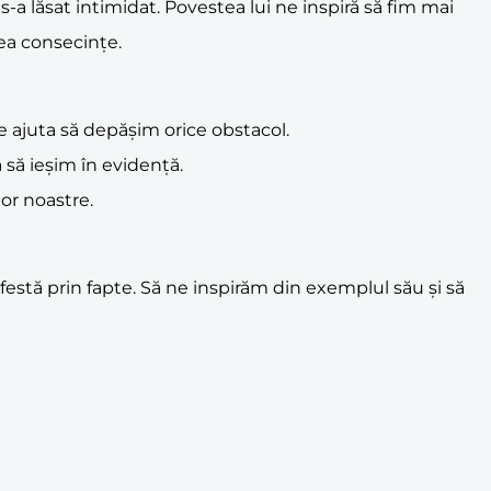
u s-a lăsat intimidat. Povestea lui ne inspiră să fim mai
vea consecințe.
 ajuta să depășim orice obstacol.
ă să ieșim în evidență.
lor noastre.
estă prin fapte. Să ne inspirăm din exemplul său și să