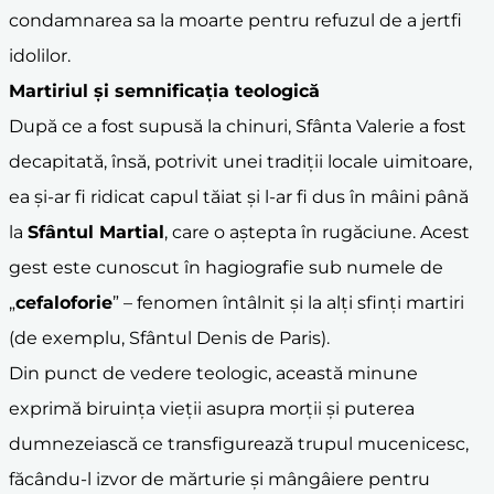
condamnarea sa la moarte pentru refuzul de a jertfi
idolilor.
Martiriul și semnificația teologică
După ce a fost supusă la chinuri, Sfânta Valerie a fost
decapitată, însă, potrivit unei tradiții locale uimitoare,
ea și-ar fi ridicat capul tăiat și l-ar fi dus în mâini până
la
Sfântul Martial
, care o aștepta în rugăciune. Acest
gest este cunoscut în hagiografie sub numele de
„
cefaloforie
” – fenomen întâlnit și la alți sfinți martiri
(de exemplu, Sfântul Denis de Paris).
Din punct de vedere teologic, această minune
exprimă biruința vieții asupra morții și puterea
dumnezeiască ce transfigurează trupul mucenicesc,
făcându-l izvor de mărturie și mângâiere pentru