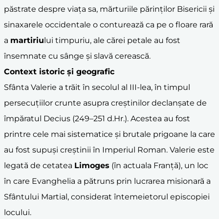
păstrate despre viața sa, mărturiile părinților Bisericii și
sinaxarele occidentale o conturează ca pe o floare rară
a
martiriu
lui timpuriu, ale cărei petale au fost
însemnate cu sânge și slavă cerească.
Context istoric și geografic
Sfânta Valerie a trăit în secolul al III-lea, în timpul
persecuțiilor crunte asupra creștinilor declanșate de
împăratul Decius (249–251 d.Hr.). Acestea au fost
printre cele mai sistematice și brutale prigoane la care
au fost supuși creștinii în Imperiul Roman. Valerie este
legată de cetatea
Limoges
(în actuala Franță), un loc
în care Evanghelia a pătruns prin lucrarea misionară a
Sfântului Martial, considerat întemeietorul episcopiei
locului.