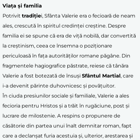
Viața și familia
Potrivit
tradiție
i, Sfânta Valerie era o fecioară de neam
ales, crescută în spiritul credinței creștine. Despre
familia ei se spune că era de viță nobilă, dar convertită
la creștinism, ceea ce însemna o poziționare
periculoasă în fața autorităților romane păgâne. Din
fragmentele hagiografice păstrate, reiese că tânăra
Valerie a fost botezată de însuși
Sfântul Martial
, care
i-a devenit părinte duhovnicesc și povățuitor.
În ciuda presiunilor sociale și familiale, Valerie a ales
fecioria pentru Hristos și a trăit în rugăciune, post și
lucrare de milostenie. A respins o propunere de
căsătorie din partea unui înalt demnitar roman, fapt
care a declanșat furia acestuia și, ulterior, arestarea și