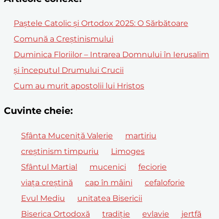
Paștele Catolic și Ortodox 2025: O Sărbătoare
Comună a Creștinismului
Duminica Floriilor – Intrarea Domnului în Ierusalim
și începutul Drumului Crucii
Cum au murit apostolii lui Hristos
Cuvinte cheie:
Sfânta Muceniță Valerie
martiriu
creștinism timpuriu
Limoges
Sfântul Martial
mucenici
feciorie
viața creștină
cap în mâini
cefaloforie
Evul Mediu
unitatea Bisericii
Biserica Ortodoxă
tradiție
evlavie
jertfă