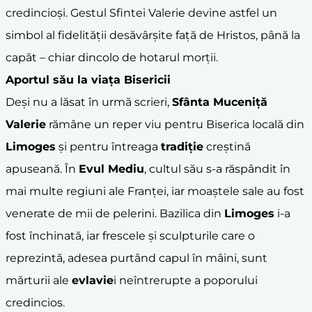
credincioși. Gestul Sfintei Valerie devine astfel un
simbol al fidelității desăvârșite față de Hristos, până la
capăt – chiar dincolo de hotarul morții.
Aportul său la viața Bisericii
Deși nu a lăsat în urmă scrieri,
Sfânta Muceniță
Valerie
rămâne un reper viu pentru Biserica locală din
Limoges
și pentru întreaga
tradiție
creștină
apuseană. În
Evul Mediu
, cultul său s-a răspândit în
mai multe regiuni ale Franței, iar moaștele sale au fost
venerate de mii de pelerini. Bazilica din
Limoges
i-a
fost închinată, iar frescele și sculpturile care o
reprezintă, adesea purtând capul în mâini, sunt
mărturii ale
evlavie
i neîntrerupte a poporului
credincios.