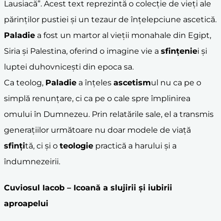
Lausiacă”. Acest text reprezintă o colecție de vieți ale
părinților pustiei și un tezaur de înțelepciune ascetică.
Paladie
a fost un martor al vieții monahale din Egipt,
Siria și Palestina, oferind o imagine vie a
sfințenie
i și
luptei duhovnicești din epoca sa.
Ca teolog,
Paladie
a înțeles
ascetism
ul nu ca pe o
simplă renunțare, ci ca pe o cale spre împlinirea
omului în Dumnezeu. Prin relatările sale, el a transmis
generațiilor următoare nu doar modele de viață
sfinți
tă, ci și o
teologie
practică a harului și a
îndumnezeirii.
Cuviosul
Iacob
– Icoană a slujirii și iubirii
aproapelui