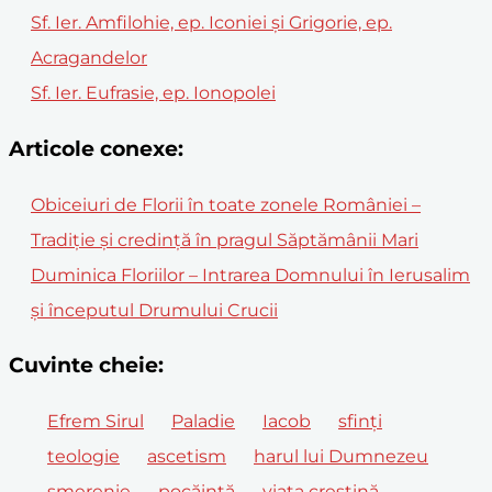
Sf. Ier. Amfilohie, ep. Iconiei și Grigorie, ep.
Acragandelor
Sf. Ier. Eufrasie, ep. Ionopolei
Articole conexe:
Obiceiuri de Florii în toate zonele României –
Tradiție și credință în pragul Săptămânii Mari
Duminica Floriilor – Intrarea Domnului în Ierusalim
și începutul Drumului Crucii
Cuvinte cheie:
Efrem Sirul
Paladie
Iacob
sfinți
teologie
ascetism
harul lui Dumnezeu
smerenie
pocăință
viața creștină