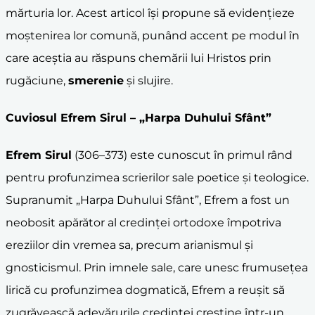
mărturia lor. Acest articol își propune să evidențieze
moștenirea lor comună, punând accent pe modul în
care aceștia au răspuns chemării lui Hristos prin
rugăciune,
smerenie
și slujire.
Cuviosul
Efrem Sirul
– „Harpa Duhului Sfânt”
Efrem Sirul
(306–373) este cunoscut în primul rând
pentru profunzimea scrierilor sale poetice și teologice.
Supranumit „Harpa Duhului Sfânt”, Efrem a fost un
neobosit apărător al credinței ortodoxe împotriva
ereziilor din vremea sa, precum arianismul și
gnosticismul. Prin imnele sale, care unesc frumusețea
lirică cu profunzimea dogmatică, Efrem a reușit să
zugrăvească adevărurile credinței creștine într-un