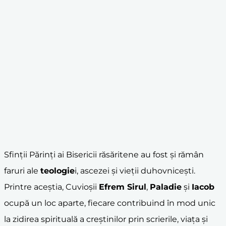
Sfinții Părinți ai Bisericii răsăritene au fost și rămân
faruri ale
teologie
i, ascezei și vieții duhovnicești.
Printre aceștia, Cuvioșii
Efrem Sirul
,
Paladie
și
Iacob
ocupă un loc aparte, fiecare contribuind în mod unic
la zidirea spirituală a creștinilor prin scrierile, viața și