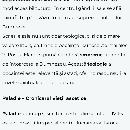
mod accesibil tuturor. În centrul gândirii sale se află
taina Întrupării, văzută ca un act suprem al iubirii lui
Dumnezeu.
Scrierile sale nu sunt doar teologice, ci și de o mare
valoare liturgică. Imnele pocăinței, cunoscute mai ales
în Postul Mare, exprimă o adâncă
smerenie
și dorință
de întoarcere la Dumnezeu. Această
teologie
a
pocăinței este relevantă și astăzi, oferind răspunsuri la
crizele spirituale contemporane.
Paladie
– Cronicarul vieții ascetice
Paladie
, episcop și scriitor creștin din secolul al IV-lea,
este cunoscut în special pentru lucrarea sa „Istoria