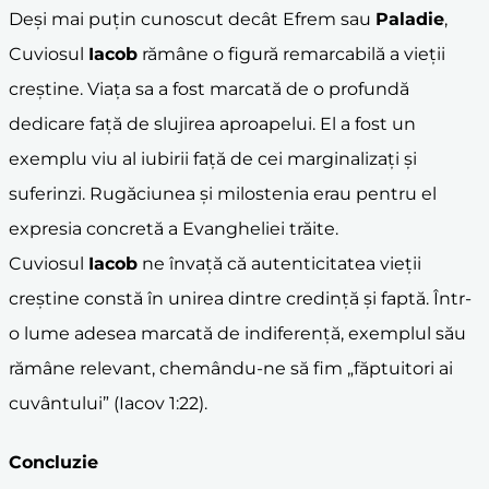
Deși mai puțin cunoscut decât Efrem sau
Paladie
,
Cuviosul
Iacob
rămâne o figură remarcabilă a vieții
creștine. Viața sa a fost marcată de o profundă
dedicare față de slujirea aproapelui. El a fost un
exemplu viu al iubirii față de cei marginalizați și
suferinzi. Rugăciunea și milostenia erau pentru el
expresia concretă a Evangheliei trăite.
Cuviosul
Iacob
ne învață că autenticitatea vieții
creștine constă în unirea dintre credință și faptă. Într-
o lume adesea marcată de indiferență, exemplul său
rămâne relevant, chemându-ne să fim „făptuitori ai
cuvântului” (Iacov 1:22).
Concluzie