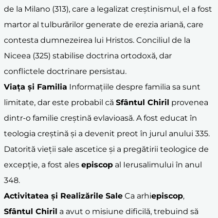
de la Milano (313), care a legalizat creștinismul, el a fost
martor al tulburărilor generate de erezia ariană, care
contesta dumnezeirea lui Hristos. Conciliul de la
Niceea (325) stabilise doctrina ortodoxă, dar
conflictele doctrinare persistau.
Viața și Familia
Informațiile despre familia sa sunt
limitate, dar este probabil că
Sfântul Chiril
provenea
dintr-o familie creștină evlavioasă. A fost educat în
teologia creștină și a devenit preot în jurul anului 335.
Datorită vieții sale ascetice și a pregătirii teologice de
excepție, a fost ales
episcop
al Ierusalimului în anul
348.
Activitatea și Realizările Sale
Ca arhi
episcop
,
Sfântul Chiril
a avut o misiune dificilă, trebuind să