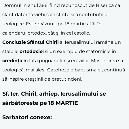
Domnul în anul 386, fiind recunoscut de Biserică ca
sfânt datorită vieții sale sfinte și a contribuțiilor
teologice. Este prăznuit pe 18 martie atât în
calendarul ortodox, cât și în cel catolic.
Concluzie
Sfântul Chiril
al Ierusalimului rămâne un
stâlp al
ortodoxie
i și un exemplu de statornicie în
credință
în fața prigoanelor și ereziilor. Moștenirea sa
teologică, mai ales „Catehezele baptismale”, continuă
să inspire creștinii de pretutindeni.
Sf. Ier. Chiril, arhiep. Ierusalimului se
sărbătoreste pe 18 MARTIE
Sarbatori conexe: