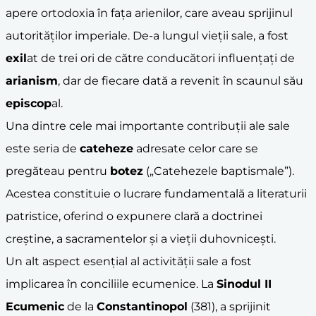
apere ortodoxia în fața arienilor, care aveau sprijinul
autorităților imperiale. De-a lungul vieții sale, a fost
exil
at de trei ori de către conducători influențați de
arianism
, dar de fiecare dată a revenit în scaunul său
episcop
al.
Una dintre cele mai importante contribuții ale sale
este seria de
cateheze
adresate celor care se
pregăteau pentru
botez
(„Catehezele baptismale”).
Acestea constituie o lucrare fundamentală a literaturii
patristice, oferind o expunere clară a doctrinei
creștine, a sacramentelor și a vieții duhovnicești.
Un alt aspect esențial al activității sale a fost
implicarea în conciliile ecumenice. La
Sinodul II
Ecumenic
de la
Constantinopol
(381), a sprijinit