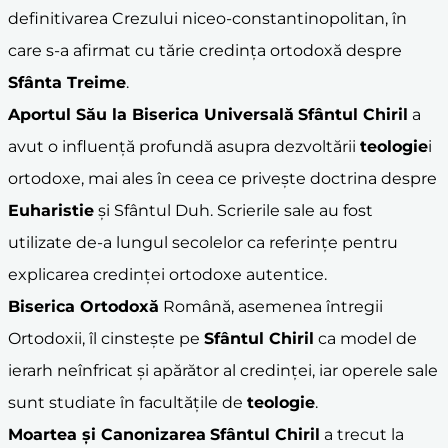
definitivarea Crezului niceo-constantinopolitan, în
care s-a afirmat cu tărie credința ortodoxă despre
Sfânta Treime
.
Aportul Său la Biserica Universală
Sfântul Chiril
a
avut o influență profundă asupra dezvoltării
teologie
i
ortodoxe, mai ales în ceea ce privește doctrina despre
Euharistie
și Sfântul Duh. Scrierile sale au fost
utilizate de-a lungul secolelor ca referințe pentru
explicarea credinței ortodoxe autentice.
Biserica Ortodoxă
Română, asemenea întregii
Ortodoxii, îl cinstește pe
Sfântul Chiril
ca model de
ierarh neînfricat și apărător al credinței, iar operele sale
sunt studiate în facultățile de
teologie
.
Moartea și Canonizarea
Sfântul Chiril
a trecut la