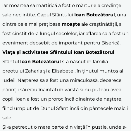
iar moartea sa martirică a fost o mărturie a credinței
sale neclintite. Capul Sfântului
Ioan Botezătorul
, una
dintre cele mai prețioase
moaște
ale creștinătății, a
fost cinstit de-a lungul secolelor, iar aflarea sa a fost un
eveniment deosebit de important pentru Biserică.
Viața și activitatea Sfântului
Ioan Botezătorul
Sfântul
Ioan Botezătorul
s-a născut în familia
preotului Zaharia și a Elisabetei, în ținutul muntos al
Iudeii. Nașterea sa a fost una miraculoasă, deoarece
părinții săi erau înaintati în vârstă și nu puteau avea
copii. Ioan a fost un proroc încă dinainte de naștere,
fiind umplut de Duhul Sfânt încă din pântecele maicii
sale.
Și-a petrecut o mare parte din viață în pustie, unde s-