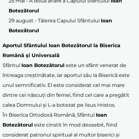
25 mai - A doua aflare a Capului Sfântului
Ioan
Botezătorul
29 august - Tăierea Capului Sfântului
Ioan
Botezătorul
Aportul Sfântului
Ioan Botezătorul
la Biserica
Română și Universală
Sfântul
Ioan Botezătorul
este un sfânt venerat de
întreaga creștinătate, iar aportul său la Biserică este
unul semnificativ. El este considerat cel mai mare
dintre cei născuți din femei, fiind cel care a pregătit
calea Domnului și L-a botezat pe Iisus Hristos.
În Biserica Ortodoxă Română, Sfântul
Ioan
Botezătorul
este cinstit în mod deosebit, fiind
considerat patronul spiritual al multor biserici și