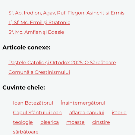
Sf. Ap. Irodion, Agav, Ruf, Flegon, Asincrit și Ermis
†) Sf. Mc. Ermil și Stratonic
Sf. Mc. Amfian şi Edesie
Articole conexe:
Paștele Catolic și Ortodox 2025: O Sărbătoare
Comună a Creștinismului
Cuvinte cheie:
Ioan Botezătorul
Înaintemergătorul
Capul Sfântului Ioan
aflarea capului
istorie
teologie
biserica
moaște
cinstire
sărbătoare