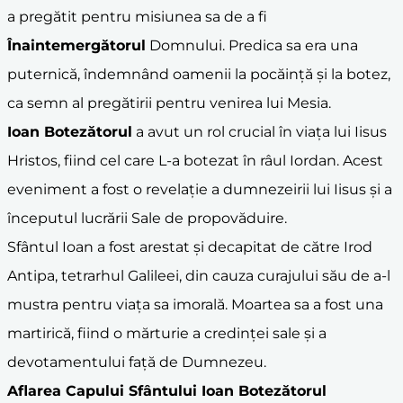
a pregătit pentru misiunea sa de a fi
Înaintemergătorul
Domnului. Predica sa era una
puternică, îndemnând oamenii la pocăință și la botez,
ca semn al pregătirii pentru venirea lui Mesia.
Ioan Botezătorul
a avut un rol crucial în viața lui Iisus
Hristos, fiind cel care L-a botezat în râul Iordan. Acest
eveniment a fost o revelație a dumnezeirii lui Iisus și a
începutul lucrării Sale de propovăduire.
Sfântul Ioan a fost arestat și decapitat de către Irod
Antipa, tetrarhul Galileei, din cauza curajului său de a-l
mustra pentru viața sa imorală. Moartea sa a fost una
martirică, fiind o mărturie a credinței sale și a
devotamentului față de Dumnezeu.
Aflarea Capului Sfântului
Ioan Botezătorul