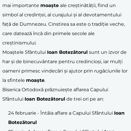
mai importante
moaște
ale creștinătății, fiind un
simbol al credinței, al curajului și al devotamentului
față de Dumnezeu. Cinstirea sa este o tradiție veche,
care datează încă din primele secole ale
creștinismului.
Moaștele Sfântului
Ioan Botezătorul
sunt un izvor de
har și de binecuvântare pentru credincioși, iar mulți
oameni primesc vindecări și ajutor prin rugăciunile lor
la sfintele
moaște
.
Biserica Ortodoxă prăznuiește aflarea Capului
Sfântului
Ioan Botezătorul
de trei ori pe an:
24 februarie - Întâia aflare a Capului Sfântului
Ioan
Botezătorul