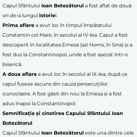
Capul Sfântului
Ioan Botezătorul
a fost aflat de două
ori de-a lungul
istorie
i.
Prima aflare
a avut loc în timpul împăratului
Constantin cel Mare, în secolul al IV-lea. Capul a fost
descoperit în localitatea Emesa (azi Homs, în Siria) și a
fost dus la Constantinopol, unde a fost așezat într-o
biserică.
A doua aflare
a avut loc în secolul al IX-lea, după ce
capul fusese ascuns din cauza persecuțiilor
iconoclaste. A fost găsit din nou la Emesa și a fost
adus înapoi la Constantinopol.
Semnificația și
cinstire
a Capului Sfântului
Ioan
Botezătorul
Capul Sfântului
Ioan Botezătorul
este una dintre cele