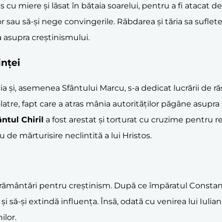
s cu miere și lăsat în bătaia soarelui, pentru a fi atacat d
lor sau să-și nege convingerile. Răbdarea și tăria sa suflet
a asupra creștinismului.
inței
cia și, asemenea Sfântului Marcu, s-a dedicat lucrării de r
atre, fapt care a atras mânia autorităților păgâne asupra 
ântul Chiril
a fost arestat și torturat cu cruzime pentru r
 de mărturisire neclintită a lui Hristos.
 frământări pentru creștinism. După ce împăratul Constantin
i să-și extindă influența. Însă, odată cu venirea lui Iulian
ilor.