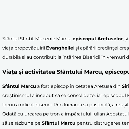
Sfântul Sfințit Mucenic Marcu,
episcopul Aretuselor
, ș
viața propovăduirii
Evanghelie
i și apărării credinței c
durabilă și au contribuit la întărirea Bisericii în vremuri 
Viața și activitatea Sfântului Marcu,
episcopu
Sfântul Marcu
a fost episcop în cetatea Aretusa din
Sir
creștinismul a început să se consolideze, iar episcopul
locuri a ridicat biserici. Prin lucrarea sa pastorală, a r
Odată cu urcarea pe tron a împăratului Iulian Apostatul, 
să se răzbune pe
Sfântul Marcu
pentru distrugerea templ