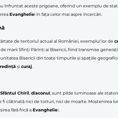
 au înfruntat aceste prigoane, oferind un exemplu de stat
terea
Evanghelie
i în fața celor mai aspre încercări.
nă
epărtate de teritoriul actual al României, exemplul lor de
c
 de marii Sfinți Părinți ai Bisericii, fiind transmise gener
unitatea Bisericii din toate timpurile și spațiile geografic
redință
și
curaj
.
i
Sfântul Chiril
,
diaconul
, sunt pilde luminoase ale stator
 clătinată nici de torturi, nici de moarte. Moștenirea lor
irea fără frică a
Evanghelie
i.