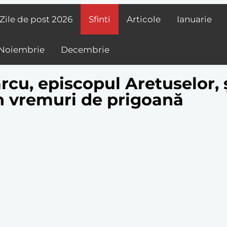
Zile de post
2026
Sfinti
Articole
Ianuarie
Noiembrie
Decembrie
cu, episcopul Aretuselor, și
 în vremuri de prigoană