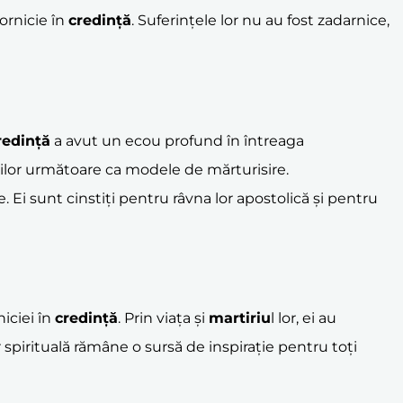
ornicie în
credință
. Suferințele lor nu au fost zadarnice,
redință
a avut un ecou profund în întreaga
ațiilor următoare ca modele de mărturisire.
e. Ei sunt cinstiți pentru râvna lor apostolică și pentru
niciei în
credință
. Prin viața și
martiriu
l lor, ei au
 spirituală rămâne o sursă de inspirație pentru toți