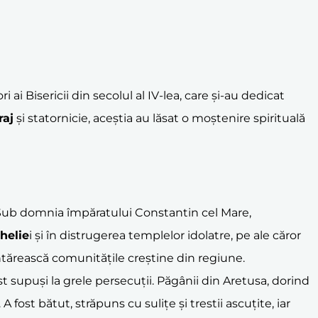
i ai Bisericii din secolul al IV-lea, care și-au dedicat
raj
și statornicie, aceștia au lăsat o moștenire spirituală
. Sub domnia împăratului Constantin cel Mare,
helie
i și în distrugerea templelor idolatre, pe ale căror
ă întărească comunitățile creștine din regiune.
t supuși la grele persecuții. Păgânii din Aretusa, dorind
fost bătut, străpuns cu sulițe și trestii ascuțite, iar