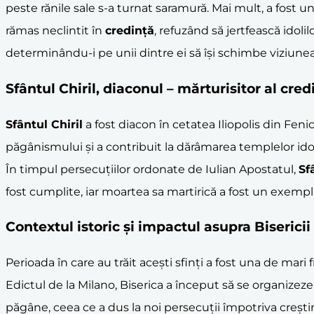
peste rănile sale s-a turnat saramură. Mai mult, a fost un
rămas neclintit în
credință
, refuzând să jertfească idoli
determinându-i pe unii dintre ei să își schimbe viziune
Sfântul Chiril
,
diaconul
– mărturisitor al cred
Sfântul Chiril
a fost diacon în cetatea Iliopolis din Feni
păgânismului și a contribuit la dărâmarea templelor idol
În timpul persecuțiilor ordonate de Iulian Apostatul,
Sf
fost cumplite, iar moartea sa martirică a fost un exemplu
Contextul istoric și impactul asupra Bisericii
Perioada în care au trăit acești sfinți a fost una de mari
Edictul de la Milano, Biserica a început să se organizeze ș
păgâne, ceea ce a dus la noi persecuții împotriva creștin