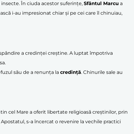
e insecte. În ciuda acestor suferințe,
Sfântul Marcu
a
ească i-au impresionat chiar și pe cei care îl chinuiau,
ăspândire a credinței creștine. A luptat împotriva
sa.
efuzul său de a renunța la
credință
. Chinurile sale au
 cel Mare a oferit libertate religioasă creștinilor, prin
 Apostatul, s-a încercat o revenire la vechile practici