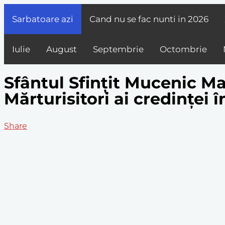
Sarbatoare azi
Cand nu se fac nunti in
2026
Iulie
August
Septembrie
Octombrie
Sfântul Sfințit Mucenic Mar
Mărturisitori ai credinței
Share