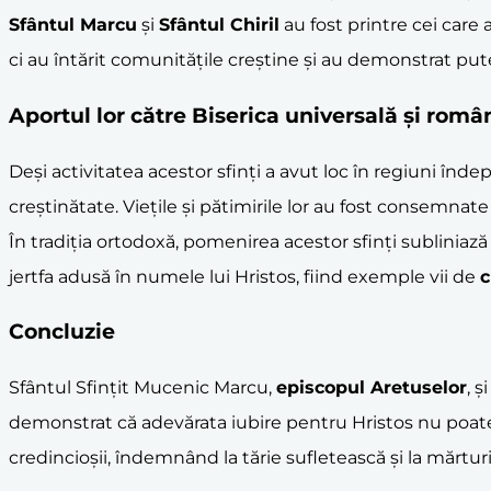
Sfântul Marcu
și
Sfântul Chiril
au fost printre cei care
ci au întărit comunitățile creștine și au demonstrat pu
Aportul lor către Biserica universală și româ
Deși activitatea acestor sfinți a avut loc în regiuni înd
creștinătate. Viețile și pătimirile lor au fost consemnate
În tradiția ortodoxă, pomenirea acestor sfinți subliniază 
jertfa adusă în numele lui Hristos, fiind exemple vii de
c
Concluzie
Sfântul Sfințit Mucenic Marcu,
episcopul Aretuselor
, ș
demonstrat că adevărata iubire pentru Hristos nu poate fi
credincioșii, îndemnând la tărie sufletească și la mărturis