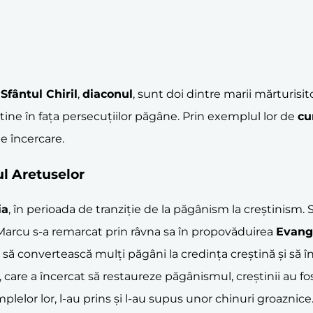
i
Sfântul Chiril
,
diaconul
, sunt doi dintre marii mărturisitor
reștine în fața persecuțiilor păgâne. Prin exemplul lor de
cu
de încercare.
l Aretuselor
ia
, în perioada de tranziție de la păgânism la creștinism
 Marcu s-a remarcat prin râvna sa în propovăduirea
Evang
eușit să convertească mulți păgâni la credința creștină și s
care a încercat să restaureze păgânismul, creștinii au fos
elor lor, l-au prins și l-au supus unor chinuri groaznice. A 