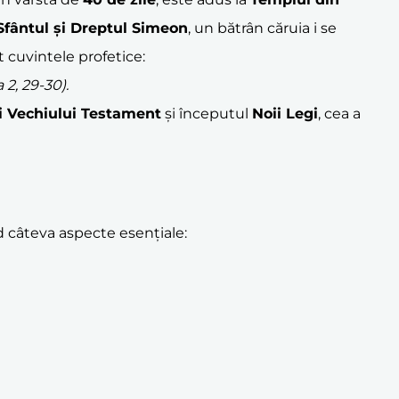
Sfântul și Dreptul
Simeon
, un bătrân căruia i se
t cuvintele profetice:
 2, 29-30).
ii Vechiului Testament
și începutul
Noii Legi
, cea a
nd câteva aspecte esențiale: