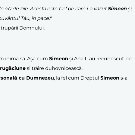
de 40 de zile. Acesta este Cel pe care l-a văzut
Simeon
și,
uvântul Tău, în pace."
Întrupării Domnului.
 în inima sa. Așa cum
Simeon
și Ana L-au recunoscut pe
rugăciune
și trăire duhovnicească.
ersonală cu Dumnezeu
, la fel cum Dreptul
Simeon
s-a