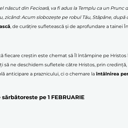
 Cel născut din Fecioară, va fi adus la Templu ca un Prunc 
, zicând: Acum slobozește pe robul Tău, Stăpâne, după c
ască
, de curățire sufletească și de aprofundare a tainei 
ă fiecare creștin este chemat să Îl întâmpine pe Hristos
i să ne deschidem sufletele către Hristos, prin credință,
ă anticipare a praznicului, ci o chemare la
întâlnirea p
e sărbătoreste pe 1 FEBRUARIE