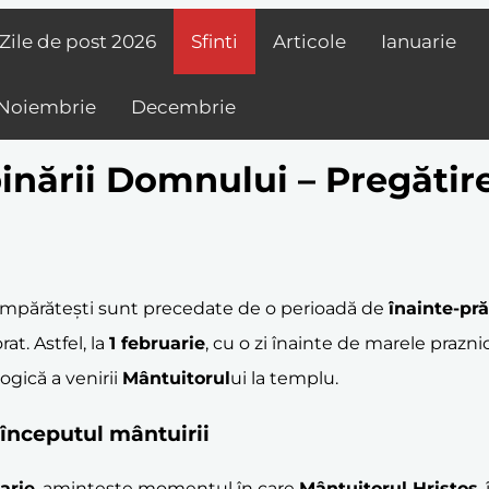
Zile de post
2026
Sfinti
Articole
Ianuarie
Noiembrie
Decembrie
inării Domnului – Pregăti
ice împărătești sunt precedate de o perioadă de
înainte-pr
t. Astfel, la
1 februarie
, cu o zi înainte de marele prazni
gică a venirii
Mântuitorul
ui la templu.
i începutul mântuirii
arie
, amintește momentul în care
Mântuitorul
Hristos
,