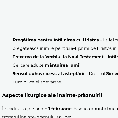
Pregătirea pentru
întâlnirea cu Hristos
– La fel
pregătească inimile pentru a-L primi pe Hristos în v
Trecerea de la Vechiul la
Noul Testament
–
Întâ
Cel care aduce
mântuire
a lumii
.
Sensul duhovnicesc al așteptării
– Dreptul
Sime
Luminii celei adevărate.
Aspecte liturgice ale înainte-prăznuirii
În cadrul slujbelor din
1 februarie
, Biserica anunță bucu
troparul înainte-prăznuirii spune: