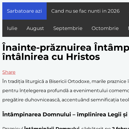
Sarbatoare azi
Cand nu se fac nunti in
2026
Iulie
August
Septembrie
Octombrie
Înainte-prăznuirea Întâmp
întâlnirea cu Hristos
Share
În tradiția liturgică a Bisericii Ortodoxe, marile prazn
pentru înțelegerea profundă a evenimentului comemora
pregătire duhovnicească, accentuând semnificația teolo
Întâmpinarea Domnului
– împlinirea Legii ș
Praznicul
Întâmpinării Domnului
, sărbătorit pe
2 febru