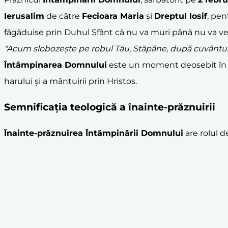
Ierusalim
de către
Fecioara Maria
și
Dreptul Iosif
, pen
făgăduise prin Duhul Sfânt că nu va muri până nu va 
"Acum slobozește pe robul Tău, Stăpâne, după cuvântul 
Întâmpinarea Domnului
este un moment deosebit în 
harului și a mântuirii prin Hristos.
Semnificația teologică a înainte-prăznuirii
Înainte-prăznuire
a Întâmpinării Domnului
are rolul d