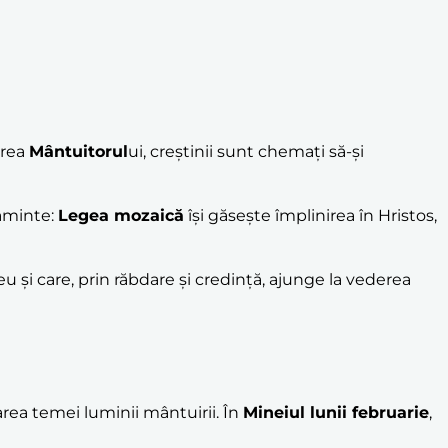
irea
Mântuitorul
ui, creștinii sunt chemați să-și
ăminte:
Legea mozaică
își găsește împlinirea în Hristos,
și care, prin răbdare și credință, ajunge la vederea
rea temei luminii mântuirii. În
Mineiul lunii februarie
,