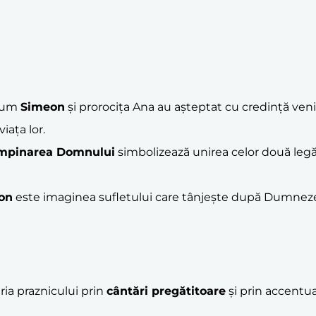
 cum
Simeon
și prorocița Ana au așteptat cu credință ven
iața lor.
mpinarea Domnului
simbolizează unirea celor două leg
on
este imaginea sufletului care tânjește după Dumnezeu 
ria praznicului prin
cântări pregătitoare
și prin accentua