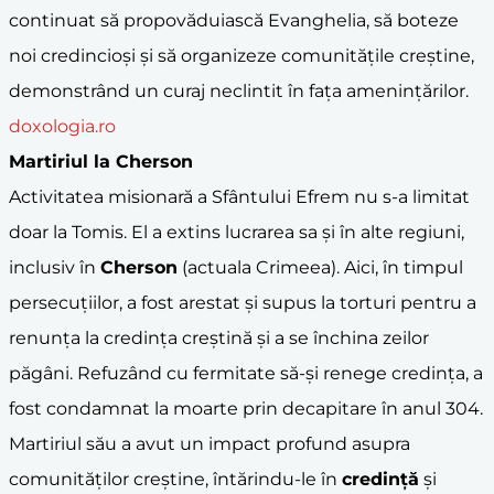
continuat să propovăduiască Evanghelia, să boteze
noi credincioși și să organizeze comunitățile creștine,
demonstrând un curaj neclintit în fața amenințărilor.
doxologia.ro
Martiriul la
Cherson
Activitatea misionară a Sfântului Efrem nu s-a limitat
doar la Tomis. El a extins lucrarea sa și în alte regiuni,
inclusiv în
Cherson
(actuala Crimeea). Aici, în timpul
persecuțiilor, a fost arestat și supus la torturi pentru a
renunța la credința creștină și a se închina zeilor
păgâni. Refuzând cu fermitate să-și renege credința, a
fost condamnat la moarte prin decapitare în anul 304.
Martiriul său a avut un impact profund asupra
comunităților creștine, întărindu-le în
credință
și