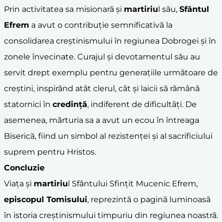
Prin activitatea sa misionară și
martiriu
l său,
Sfântul
Efrem
a avut o contribuție semnificativă la
consolidarea creștinismului în regiunea Dobrogei și în
zonele învecinate. Curajul și devotamentul său au
servit drept exemplu pentru generațiile următoare de
creștini, inspirând atât clerul, cât și laicii să rămână
statornici în
credință
, indiferent de dificultăți. De
asemenea, mărturia sa a avut un ecou în întreaga
Biserică, fiind un simbol al rezistenței și al sacrificiului
suprem pentru Hristos.
Concluzie
Viața și
martiriu
l Sfântului Sfințit Mucenic Efrem,
episcopul Tomisului
, reprezintă o pagină luminoasă
în istoria creștinismului timpuriu din regiunea noastră.