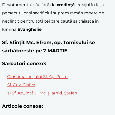
Devotamentul său față de
credință
, curajul în fața
persecuțiilor și sacrificiul suprem rămân repere de
neclintit pentru toți cei care caută să trăiască în
lumina
Evanghelie
i.
Sf. Sfințit Mc. Efrem, ep. Tomisului se
sărbătoreste pe 7 MARTIE
Sarbatori conexe:
Cinstirea lanțului Sf. Ap. Petru
Sf. Cuv. Glafira
†) Sf. Ap., întâiul Mc. și arhid. Ștefan
Articole conexe: