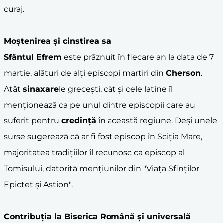
curaj.
Moștenirea și cinstirea sa
Sfântul Efrem
este prăznuit în fiecare an la data de 7
martie, alături de alți episcopi martiri din
Cherson
.
Atât
sinaxare
le grecești, cât și cele latine îl
menționează ca pe unul dintre episcopii care au
suferit pentru
credință
în această regiune. Deși unele
surse sugerează că ar fi fost episcop în Sciția Mare,
majoritatea tradițiilor îl recunosc ca episcop al
Tomisului, datorită mențiunilor din "Viața Sfinților
Epictet și Astion".
Contribuția la
Biserica Română
și universală