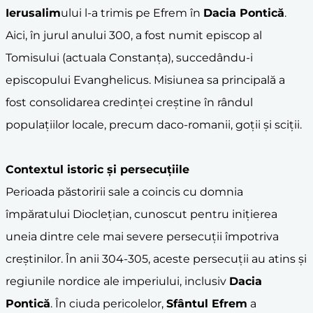
Ierusalim
ului l-a trimis pe Efrem în
Dacia Pontică
.
Aici, în jurul anului 300, a fost numit episcop al
Tomisului (actuala Constanța), succedându-i
episcopului Evanghelicus. Misiunea sa principală a
fost consolidarea credinței creștine în rândul
populațiilor locale, precum daco-romanii, goții și sciții.
Contextul istoric și persecuțiile
Perioada păstoririi sale a coincis cu domnia
împăratului Dioclețian, cunoscut pentru inițierea
uneia dintre cele mai severe persecuții împotriva
creștinilor. În anii 304-305, aceste persecuții au atins și
regiunile nordice ale imperiului, inclusiv
Dacia
Pontică
. În ciuda pericolelor,
Sfântul Efrem
a