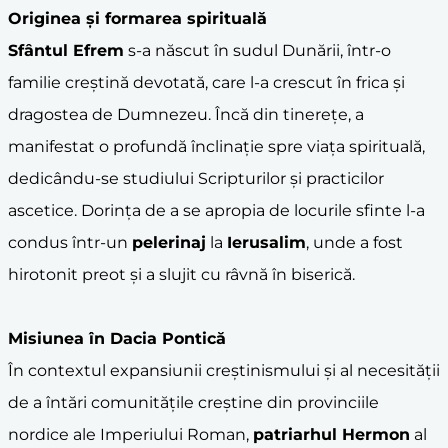
Originea și formarea spirituală
Sfântul Efrem
s-a născut în sudul Dunării, într-o
familie creștină devotată, care l-a crescut în frica și
dragostea de Dumnezeu. Încă din tinerețe, a
manifestat o profundă înclinație spre viața spirituală,
dedicându-se studiului Scripturilor și practicilor
ascetice. Dorința de a se apropia de locurile sfinte l-a
condus într-un
pelerinaj
la
Ierusalim
, unde a fost
hirotonit preot și a slujit cu râvnă în biserică.
Misiunea în
Dacia Pontică
În contextul expansiunii creștinismului și al necesității
de a întări comunitățile creștine din provinciile
nordice ale Imperiului Roman,
patriarhul Hermon
al