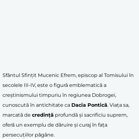
Sfântul Sfințit Mucenic Efrem, episcop al Tomisului în
secolele III-IV, este o figură emblematică a
creștinismului timpuriu în regiunea Dobrogei,
cunoscută în antichitate ca
Dacia Pontică
. Viața sa,
marcată de
credință
profundă și sacrificiu suprem,
oferă un exemplu de dăruire și curaj în fața
persecuțiilor păgâne.