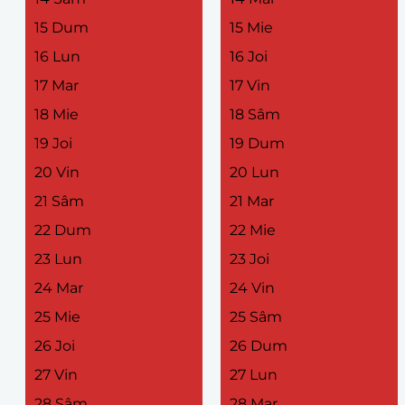
15
Dum
15
Mie
16
Lun
16
Joi
17
Mar
17
Vin
18
Mie
18
Sâm
19
Joi
19
Dum
20
Vin
20
Lun
21
Sâm
21
Mar
22
Dum
22
Mie
23
Lun
23
Joi
24
Mar
24
Vin
25
Mie
25
Sâm
26
Joi
26
Dum
27
Vin
27
Lun
28
Sâm
28
Mar