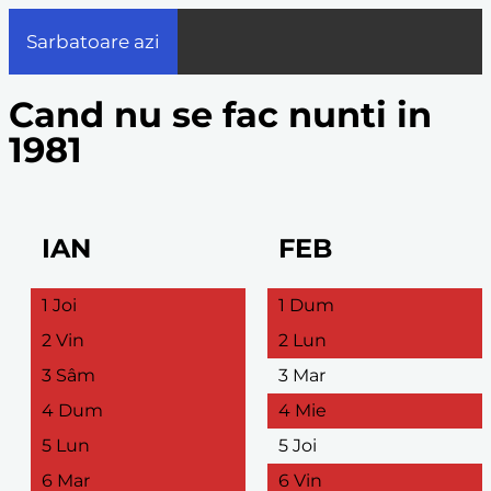
Sarbatoare azi
Cand nu se fac nunti in
1981
IAN
FEB
1
Joi
1
Dum
2
Vin
2
Lun
3
Sâm
3
Mar
4
Dum
4
Mie
5
Lun
5
Joi
6
Mar
6
Vin