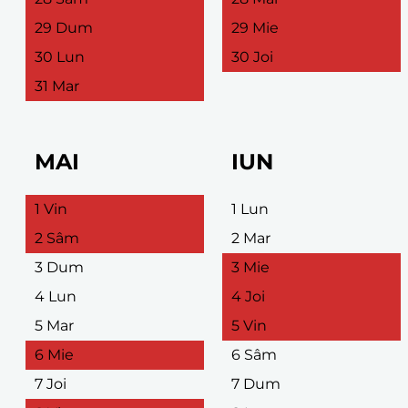
29
Dum
29
Mie
30
Lun
30
Joi
31
Mar
MAI
IUN
1
Vin
1
Lun
2
Sâm
2
Mar
3
Dum
3
Mie
4
Lun
4
Joi
5
Mar
5
Vin
6
Mie
6
Sâm
7
Joi
7
Dum