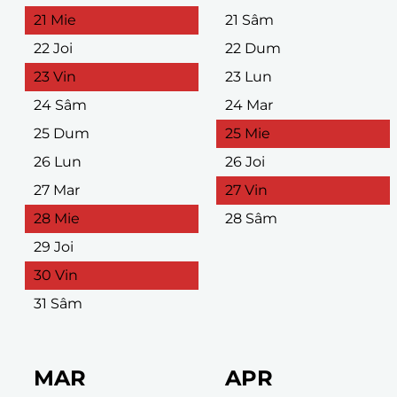
21
Mie
21
Sâm
22
Joi
22
Dum
23
Vin
23
Lun
24
Sâm
24
Mar
25
Dum
25
Mie
26
Lun
26
Joi
27
Mar
27
Vin
28
Mie
28
Sâm
29
Joi
30
Vin
31
Sâm
MAR
APR