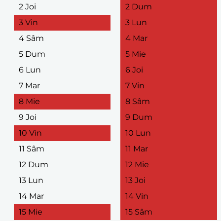
2
Joi
2
Dum
3
Vin
3
Lun
4
Sâm
4
Mar
5
Dum
5
Mie
6
Lun
6
Joi
7
Mar
7
Vin
8
Mie
8
Sâm
9
Joi
9
Dum
10
Vin
10
Lun
11
Sâm
11
Mar
12
Dum
12
Mie
13
Lun
13
Joi
14
Mar
14
Vin
15
Mie
15
Sâm