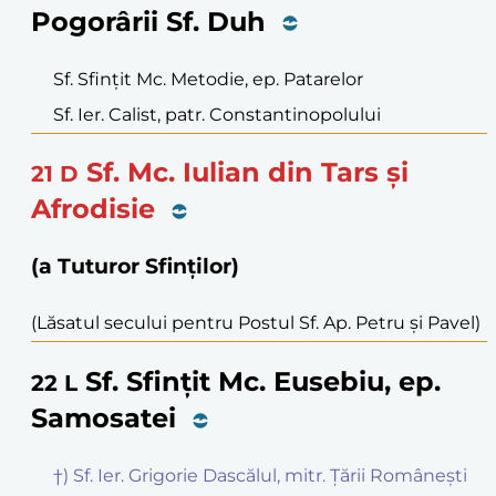
Pogorârii Sf. Duh
Sf. Sfințit Mc. Metodie, ep. Patarelor
Sf. Ier. Calist, patr. Constantinopolului
Sf. Mc. Iulian din Tars și
21
D
Afrodisie
(a Tuturor Sfinților)
(Lăsatul secului pentru Postul Sf. Ap. Petru și Pavel)
Sf. Sfințit Mc. Eusebiu, ep.
22
L
Samosatei
†) Sf. Ier. Grigorie Dascălul, mitr. Țării Românești