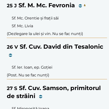
Sf. M. Mc. Fevronia
25
J
Sf. Mc. Orentie și frații săi
Sf. Mc. Livia
(Dezlegare la ulei și vin. Nu se fac nunți)
Sf. Cuv. David din Tesalonic
26
V
Sf. Ier. Ioan, ep. Goției
(Post. Nu se fac nunți)
Sf. Cuv. Samson, primitorul
27
S
de străini
Sf. Mironosiță Ioana