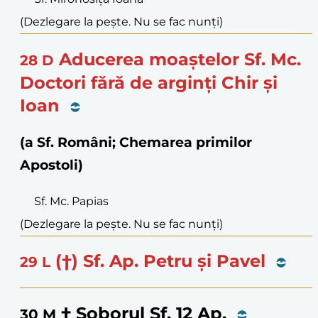
(Dezlegare la pește. Nu se fac nunți)
Aducerea moaștelor Sf. Mc.
28
D
Doctori fără de arginți Chir și
Ioan
(a Sf. Români; Chemarea primilor
Apostoli)
Sf. Mc. Papias
(Dezlegare la pește. Nu se fac nunți)
(†) Sf. Ap. Petru și Pavel
29
L
† Soborul Sf. 12 Ap.
30
M