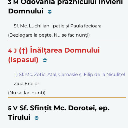
Odovania praznicului Învierii
3
M
Domnului
Sf. Mc. Luchilian, Ipatie și Paula fecioara
(Dezlegare la pește. Nu se fac nunți)
(†) Înălțarea Domnului
4
J
(Ispasul)
†) Sf. Mc. Zotic, Atal, Camasie și Filip de la Niculițel
Ziua Eroilor
(Nu se fac nunți)
Sf. Sfințit Mc. Dorotei, ep.
5
V
Tirului