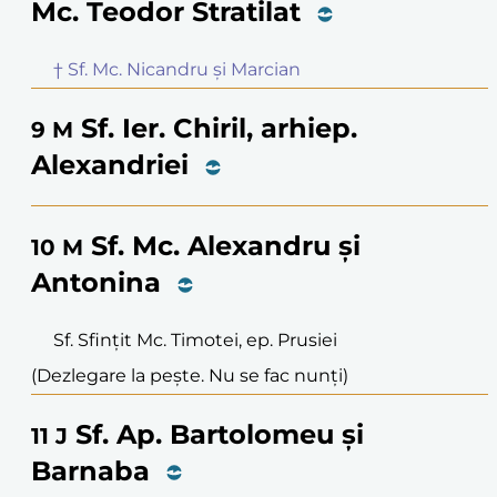
Mc. Teodor Stratilat
† Sf. Mc. Nicandru și Marcian
Sf. Ier. Chiril, arhiep.
9
M
Alexandriei
Sf. Mc. Alexandru și
10
M
Antonina
Sf. Sfințit Mc. Timotei, ep. Prusiei
(Dezlegare la pește. Nu se fac nunți)
Sf. Ap. Bartolomeu și
11
J
Barnaba