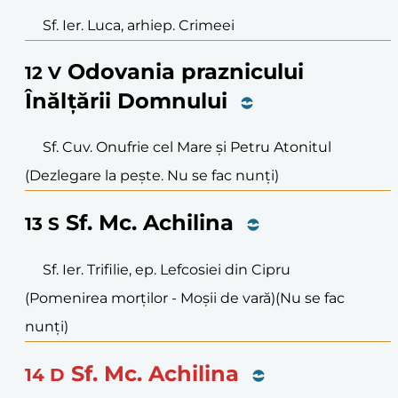
Sf. Ier. Luca, arhiep. Crimeei
Odovania praznicului
12
V
Înălțării Domnului
Sf. Cuv. Onufrie cel Mare și Petru Atonitul
(Dezlegare la pește. Nu se fac nunți)
Sf. Mc. Achilina
13
S
Sf. Ier. Trifilie, ep. Lefcosiei din Cipru
(Pomenirea morților - Moșii de vară)
(Nu se fac
nunți)
Sf. Mc. Achilina
14
D