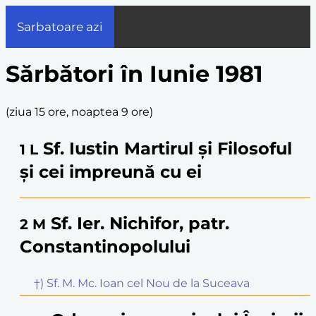
Sarbatoare azi
Sărbători în Iunie 1981
(
ziua 15 ore, noaptea 9 ore
)
Sf. Iustin Martirul și Filosoful
1
L
și cei impreună cu ei
Sf. Ier. Nichifor, patr.
2
M
Constantinopolului
†) Sf. M. Mc. Ioan cel Nou de la Suceava