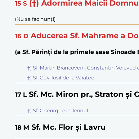
(†) Adormirea Maicii Domnu
15
S
(Nu se fac nunți)
Aducerea Sf. Mahrame a Do
16
D
(a Sf. Părinți de la primele șase Sinoad
†) Sf. Martiri Brâncoveni: Constantin Voievod cu
†) Sf. Cuv. Iosif de la Văratec
Sf. Mc. Miron pr., Straton și 
17
L
†) Sf. Gheorghe Pelerinul
Sf. Mc. Flor și Lavru
18
M