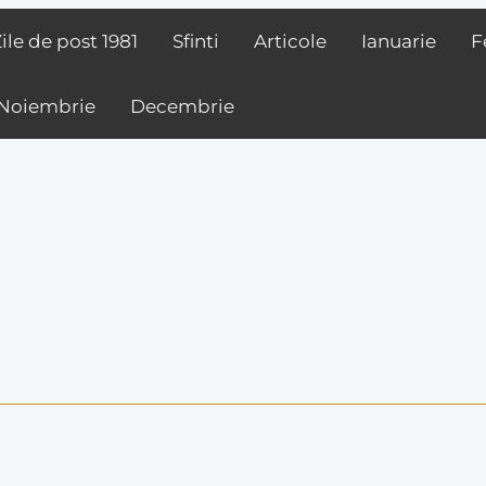
ile de post
1981
Sfinti
Articole
Ianuarie
F
Noiembrie
Decembrie