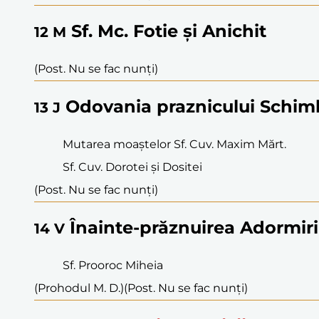
Sf. Mc. Fotie și Anichit
12
M
(Post. Nu se fac nunți)
Odovania praznicului Schimb
13
J
Mutarea moaștelor Sf. Cuv. Maxim Mărt.
Sf. Cuv. Dorotei și Dositei
(Post. Nu se fac nunți)
Înainte-prăznuirea Adormiri
14
V
Sf. Prooroc Miheia
(Prohodul M. D.)
(Post. Nu se fac nunți)