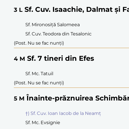
Sf. Cuv. Isaachie, Dalmat și F
3
L
Sf. Mironosiță Salomeea
Sf. Cuv. Teodora din Tesalonic
(Post. Nu se fac nunți)
Sf. 7 tineri din Efes
4
M
Sf. Mc. Tatuil
(Post. Nu se fac nunți)
Înainte-prăznuirea Schimbăr
5
M
†) Sf. Cuv. Ioan Iacob de la Neamț
Sf. Mc. Evsignie