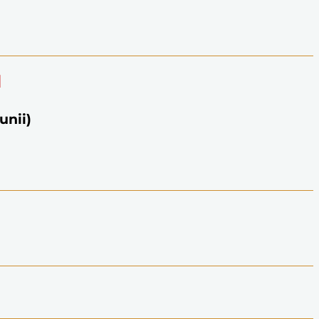
l
unii)