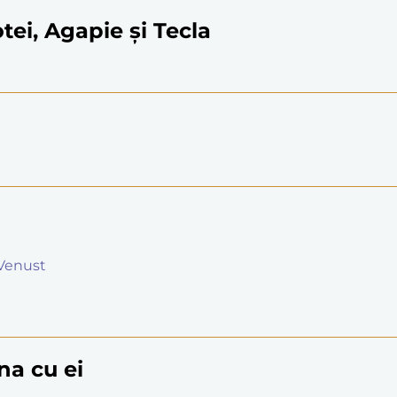
otei, Agapie și Tecla
i Venust
na cu ei