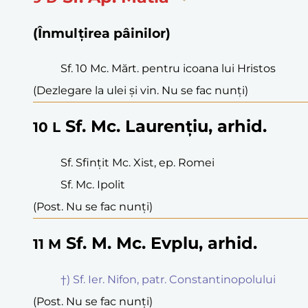
(Înmulțirea pâinilor)
Sf. 10 Mc. Mărt. pentru icoana lui Hristos
(Dezlegare la ulei și vin. Nu se fac nunți)
Sf. Mc. Laurențiu, arhid.
10
L
Sf. Sfințit Mc. Xist, ep. Romei
Sf. Mc. Ipolit
(Post. Nu se fac nunți)
Sf. M. Mc. Evplu, arhid.
11
M
†) Sf. Ier. Nifon, patr. Constantinopolului
(Post. Nu se fac nunți)