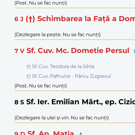
(Post. Nu se fac nunți)
(†) Schimbarea la Față a Dom
6
J
(Dezlegare la pește. Nu se fac nunți)
Sf. Cuv. Mc. Dometie Persul
7
V
†) Sf. Cuv. Teodora de la Sihla
†) Sf. Cuv. Pafnutie - Pârvu Zugravul
(Post. Nu se fac nunți)
Sf. Ier. Emilian Mărt., ep. Cizi
8
S
(Dezlegare la ulei și vin. Nu se fac nunți)
Sf. Ap. Matia
9
D