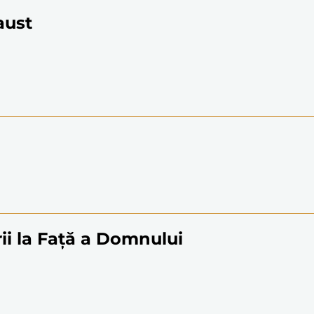
aust
ii la Față a Domnului