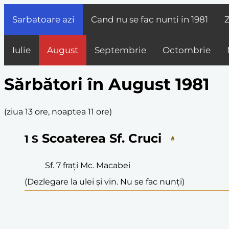
Sarbatoare azi
Cand nu se fac nunti in
1981
Z
Iulie
August
Septembrie
Octombrie
Sărbători în August 1981
(
ziua 13 ore, noaptea 11 ore
)
Scoaterea Sf. Cruci
1
S
Sf. 7 frați Mc. Macabei
(Dezlegare la ulei și vin. Nu se fac nunți)