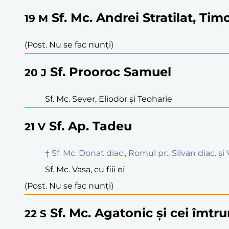
Sf. Mc. Andrei Stratilat, Tim
19
M
(Post. Nu se fac nunți)
Sf. Prooroc Samuel
20
J
Sf. Mc. Sever, Eliodor și Teoharie
Sf. Ap. Tadeu
21
V
† Sf. Mc. Donat diac., Romul pr., Silvan diac. ș
Sf. Mc. Vasa, cu fiii ei
(Post. Nu se fac nunți)
Sf. Mc. Agatonic și cei îmtru
22
S