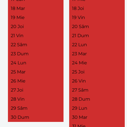
18
Mar
18
Joi
19
Mie
19
Vin
20
Joi
20
Sâm
21
Vin
21
Dum
22
Sâm
22
Lun
23
Dum
23
Mar
24
Lun
24
Mie
25
Mar
25
Joi
26
Mie
26
Vin
27
Joi
27
Sâm
28
Vin
28
Dum
29
Sâm
29
Lun
30
Dum
30
Mar
31
Mie