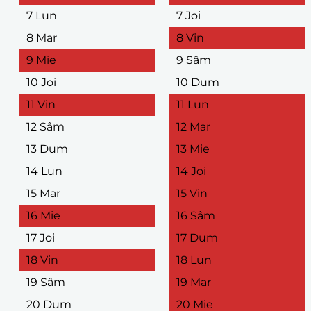
7
Lun
7
Joi
8
Mar
8
Vin
9
Mie
9
Sâm
10
Joi
10
Dum
11
Vin
11
Lun
12
Sâm
12
Mar
13
Dum
13
Mie
14
Lun
14
Joi
15
Mar
15
Vin
16
Mie
16
Sâm
17
Joi
17
Dum
18
Vin
18
Lun
19
Sâm
19
Mar
20
Dum
20
Mie