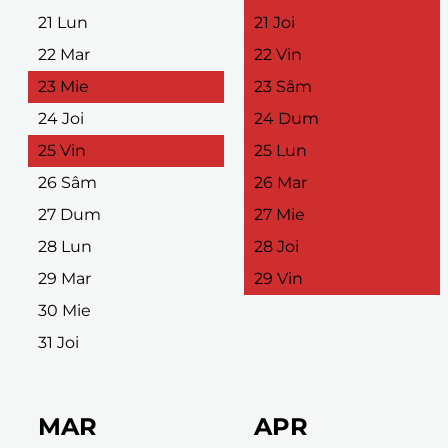
21
Lun
21
Joi
22
Mar
22
Vin
23
Mie
23
Sâm
24
Joi
24
Dum
25
Vin
25
Lun
26
Sâm
26
Mar
27
Dum
27
Mie
28
Lun
28
Joi
29
Mar
29
Vin
30
Mie
31
Joi
MAR
APR