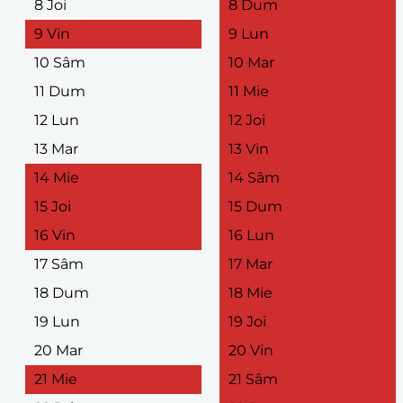
8
Joi
8
Dum
9
Vin
9
Lun
10
Sâm
10
Mar
11
Dum
11
Mie
12
Lun
12
Joi
13
Mar
13
Vin
14
Mie
14
Sâm
15
Joi
15
Dum
16
Vin
16
Lun
17
Sâm
17
Mar
18
Dum
18
Mie
19
Lun
19
Joi
20
Mar
20
Vin
21
Mie
21
Sâm