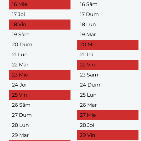
16
Mie
16
Sâm
17
Joi
17
Dum
18
Vin
18
Lun
19
Sâm
19
Mar
20
Dum
20
Mie
21
Lun
21
Joi
22
Mar
22
Vin
23
Mie
23
Sâm
24
Joi
24
Dum
25
Vin
25
Lun
26
Sâm
26
Mar
27
Dum
27
Mie
28
Lun
28
Joi
29
Mar
29
Vin