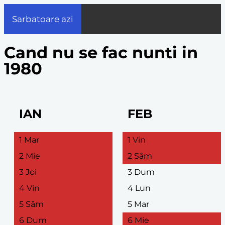
Sarbatoare azi
Cand nu se fac nunti in
1980
IAN
FEB
1
Mar
1
Vin
2
Mie
2
Sâm
3
Joi
3
Dum
4
Vin
4
Lun
5
Sâm
5
Mar
6
Dum
6
Mie