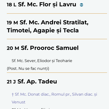
Sf. Mc. Flor și Lavru
18
L
Sf. Mc. Andrei Stratilat,
19
M
Timotei, Agapie și Tecla
Sf. Prooroc Samuel
20
M
Sf. Mc. Sever, Eliodor și Teoharie
(Post. Nu se fac nunți)
Sf. Ap. Tadeu
21
J
† Sf. Mc. Donat diac., Romul pr., Silvan diac. și
Venust