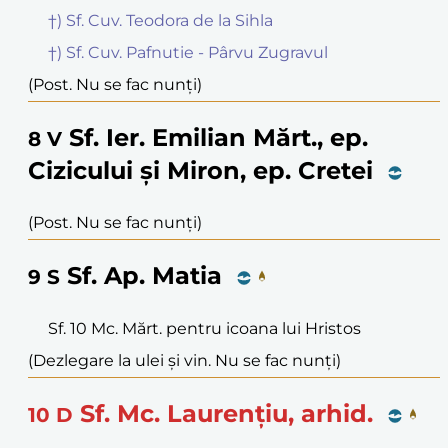
†) Sf. Cuv. Teodora de la Sihla
†) Sf. Cuv. Pafnutie - Pârvu Zugravul
(Post. Nu se fac nunți)
Sf. Ier. Emilian Mărt., ep.
8
V
Cizicului și Miron, ep. Cretei
(Post. Nu se fac nunți)
Sf. Ap. Matia
9
S
Sf. 10 Mc. Mărt. pentru icoana lui Hristos
(Dezlegare la ulei și vin. Nu se fac nunți)
Sf. Mc. Laurențiu, arhid.
10
D