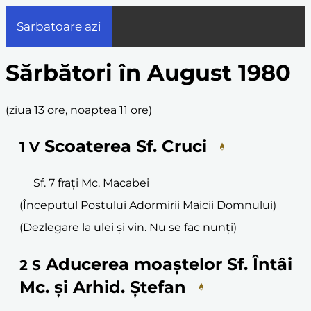
Sarbatoare azi
Sărbători în August 1980
(
ziua 13 ore, noaptea 11 ore
)
Scoaterea Sf. Cruci
1
V
Sf. 7 frați Mc. Macabei
(Începutul Postului Adormirii Maicii Domnului)
(Dezlegare la ulei și vin. Nu se fac nunți)
Aducerea moaștelor Sf. Întâi
2
S
Mc. și Arhid. Ștefan