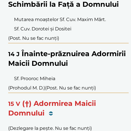
Schimbării la Față a Domnului
Mutarea moaștelor Sf. Cuv. Maxim Mărt.
Sf. Cuv. Dorotei și Dositei
(Post. Nu se fac nunți)
Înainte-prăznuirea Adormirii
14
J
Maicii Domnului
Sf. Prooroc Miheia
(Prohodul M. D.)
(Post. Nu se fac nunți)
(†) Adormirea Maicii
15
V
Domnului
(Dezlegare la pește. Nu se fac nunți)