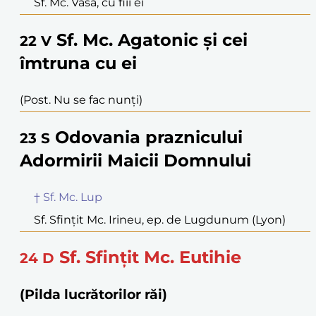
Sf. Mc. Vasa, cu fiii ei
Sf. Mc. Agatonic și cei
22
V
îmtruna cu ei
(Post. Nu se fac nunți)
Odovania praznicului
23
S
Adormirii Maicii Domnului
† Sf. Mc. Lup
Sf. Sfințit Mc. Irineu, ep. de Lugdunum (Lyon)
Sf. Sfințit Mc. Eutihie
24
D
(Pilda lucrătorilor răi)