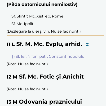
(Pilda datornicului nemilostiv)
Sf. Sfințit Mc. Xist, ep. Romei
Sf. Mc. Ipolit
(Dezlegare la ulei și vin. Nu se fac nunți)
Sf. M. Mc. Evplu, arhid.
11
L
†) Sf. Ier. Nifon, patr. Constantinopolului
(Post. Nu se fac nunți)
Sf. Mc. Fotie și Anichit
12
M
(Post. Nu se fac nunți)
Odovania praznicului
13
M