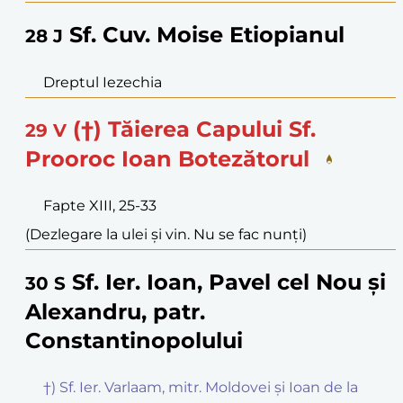
Sf. Cuv. Moise Etiopianul
28
J
Dreptul Iezechia
(†) Tăierea Capului Sf.
29
V
Prooroc Ioan Botezătorul
Fapte XIII, 25-33
(Dezlegare la ulei și vin. Nu se fac nunți)
Sf. Ier. Ioan, Pavel cel Nou și
30
S
Alexandru, patr.
Constantinopolului
†) Sf. Ier. Varlaam, mitr. Moldovei și Ioan de la