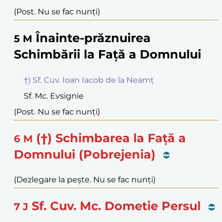
(Post. Nu se fac nunți)
Înainte-prăznuirea
5
M
Schimbării la Față a Domnului
†) Sf. Cuv. Ioan Iacob de la Neamț
Sf. Mc. Evsignie
(Post. Nu se fac nunți)
(†) Schimbarea la Față a
6
M
Domnului (Pobrejenia)
(Dezlegare la pește. Nu se fac nunți)
Sf. Cuv. Mc. Dometie Persul
7
J