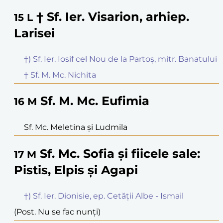
† Sf. Ier. Visarion, arhiep.
15
L
Larisei
†) Sf. Ier. Iosif cel Nou de la Partoș, mitr. Banatului
† Sf. M. Mc. Nichita
Sf. M. Mc. Eufimia
16
M
Sf. Mc. Meletina și Ludmila
Sf. Mc. Sofia și fiicele sale:
17
M
Pistis, Elpis și Agapi
†) Sf. Ier. Dionisie, ep. Cetății Albe - Ismail
(Post. Nu se fac nunți)