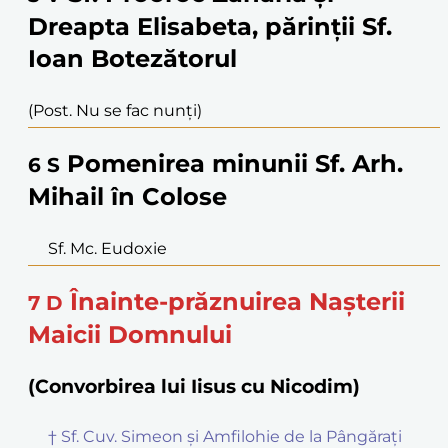
Dreapta Elisabeta, părinții Sf.
Ioan Botezătorul
(Post. Nu se fac nunți)
Pomenirea minunii Sf. Arh.
6
S
Mihail în Colose
Sf. Mc. Eudoxie
Înainte-prăznuirea Nașterii
7
D
Maicii Domnului
(Convorbirea lui Iisus cu Nicodim)
† Sf. Cuv. Simeon și Amfilohie de la Pângărați