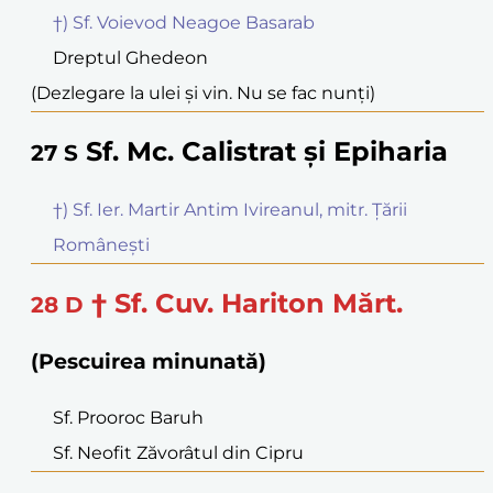
†) Sf. Voievod Neagoe Basarab
Dreptul Ghedeon
(Dezlegare la ulei și vin. Nu se fac nunți)
Sf. Mc. Calistrat și Epiharia
27
S
†) Sf. Ier. Martir Antim Ivireanul, mitr. Țării
Românești
† Sf. Cuv. Hariton Mărt.
28
D
(Pescuirea minunată)
Sf. Prooroc Baruh
Sf. Neofit Zăvorâtul din Cipru