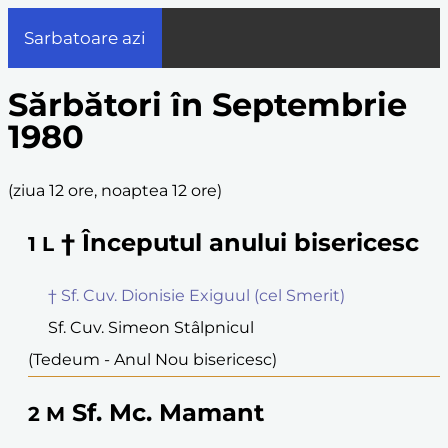
Sarbatoare azi
Sărbători în Septembrie
1980
(
ziua 12 ore, noaptea 12 ore
)
† Începutul anului bisericesc
1
L
† Sf. Cuv. Dionisie Exiguul (cel Smerit)
Sf. Cuv. Simeon Stâlpnicul
(Tedeum - Anul Nou bisericesc)
Sf. Mc. Mamant
2
M