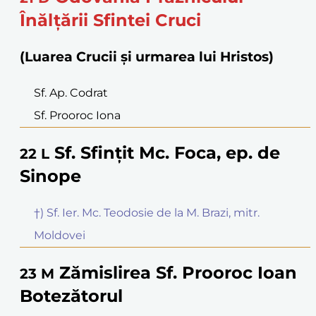
Înălțării Sfintei Cruci
(Luarea Crucii și urmarea lui Hristos)
Sf. Ap. Codrat
Sf. Prooroc Iona
Sf. Sfințit Mc. Foca, ep. de
22
L
Sinope
†) Sf. Ier. Mc. Teodosie de la M. Brazi, mitr.
Moldovei
Zămislirea Sf. Prooroc Ioan
23
M
Botezătorul