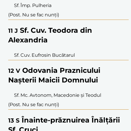
Sf. Împ. Pulheria
(Post. Nu se fac nunți)
Sf. Cuv. Teodora din
11
J
Alexandria
Sf. Cuv. Eufrosin Bucătarul
Odovania Praznicului
12
V
Nașterii Maicii Domnului
Sf. Mc. Avtonom, Macedonie și Teodul
(Post. Nu se fac nunți)
Înainte-prăznuirea Înălțării
13
S
Sf. Cruci