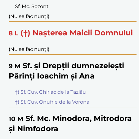
Sf. Mc. Sozont
(Nu se fac nunți)
(†) Nașterea Maicii Domnului
8
L
(Nu se fac nunți)
Sf. și Drepții dumnezeiești
9
M
Părinți Ioachim și Ana
†) Sf. Cuv. Chiriac de la Tazlău
†) Sf. Cuv. Onufrie de la Vorona
Sf. Mc. Minodora, Mitrodora
10
M
și Nimfodora