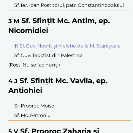
Sf. Ier. Ioan Postitorul, patr. Constantinopolului
Sf. Sfințit Mc. Antim, ep.
3
M
Nicomidiei
†) Sf. Cuv. Neofit și Meletie de la M. Stânișoara
Sf. Cuv. Teoctist din Palestina
(Post. Nu se fac nunți)
Sf. Sfințit Mc. Vavila, ep.
4
J
Antiohiei
Sf. Prooroc Moise
Sf. Mc. Petroniu
Sf. Prooroc Zaharia și
5
V