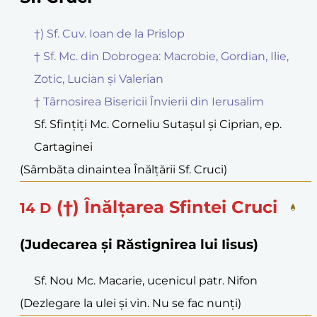
†) Sf. Cuv. Ioan de la Prislop
† Sf. Mc. din Dobrogea: Macrobie, Gordian, Ilie,
Zotic, Lucian și Valerian
† Târnosirea Bisericii Învierii din Ierusalim
Sf. Sfințiți Mc. Corneliu Sutașul și Ciprian, ep.
Cartaginei
(Sâmbăta dinaintea Înălțării Sf. Cruci)
(†) Înălțarea Sfintei Cruci
14
D
(Judecarea și Răstignirea lui Iisus)
Sf. Nou Mc. Macarie, ucenicul patr. Nifon
(Dezlegare la ulei și vin. Nu se fac nunți)