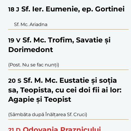
Sf. Ier. Eumenie, ep. Gortinei
18
J
Sf. Mc. Ariadna
Sf. Mc. Trofim, Savatie și
19
V
Dorimedont
(Post. Nu se fac nunți)
Sf. M. Mc. Eustatie și soția
20
S
sa, Teopista, cu cei doi fii ai lor:
Agapie și Teopist
(Sâmbăta după Înălțarea Sf. Cruci)
Odovania Praznicului
21
D