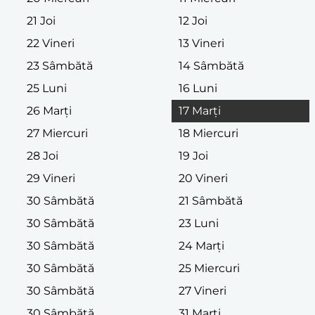
21
Joi
12
Joi
22
Vineri
13
Vineri
23
Sâmbătă
14
Sâmbătă
25
Luni
16
Luni
26
Marți
17
Marți
27
Miercuri
18
Miercuri
28
Joi
19
Joi
29
Vineri
20
Vineri
30
Sâmbătă
21
Sâmbătă
30
Sâmbătă
23
Luni
30
Sâmbătă
24
Marți
30
Sâmbătă
25
Miercuri
30
Sâmbătă
27
Vineri
30
Sâmbătă
31
Marți