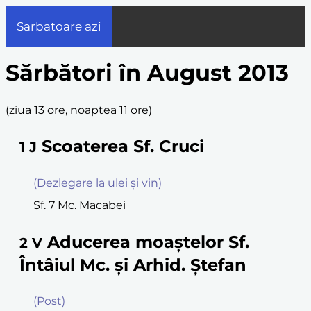
Sarbatoare azi
Sărbători în August 2013
(
ziua 13 ore, noaptea 11 ore
)
Scoaterea Sf. Cruci
1
J
(Dezlegare la ulei şi vin)
Sf. 7 Mc. Macabei
Aducerea moaştelor Sf.
2
V
Întâiul Mc. şi Arhid. Ştefan
(Post)