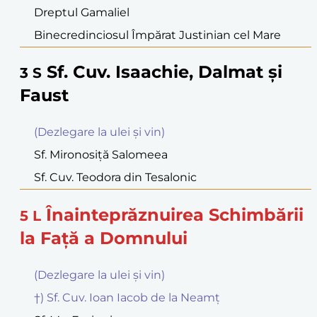
Dreptul Gamaliel
Binecredinciosul Împărat Justinian cel Mare
Sf. Cuv. Isaachie, Dalmat şi
3
S
Faust
(Dezlegare la ulei şi vin)
Sf. Mironosiţă Salomeea
Sf. Cuv. Teodora din Tesalonic
Înainteprăznuirea Schimbării
5
L
la Faţă a Domnului
(Dezlegare la ulei şi vin)
†) Sf. Cuv. Ioan Iacob de la Neamţ