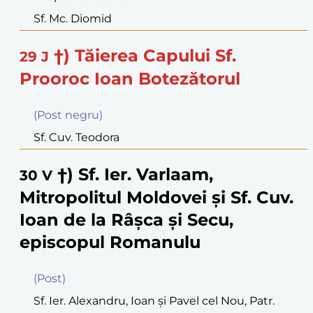
Sf. Mc. Diomid
†) Tăierea Capului Sf.
29
J
Prooroc Ioan Botezătorul
(Post negru)
Sf. Cuv. Teodora
†) Sf. Ier. Varlaam,
30
V
Mitropolitul Moldovei şi Sf. Cuv.
Ioan de la Râşca şi Secu,
episcopul Romanulu
(Post)
Sf. Ier. Alexandru, Ioan şi Pavel cel Nou, Patr.