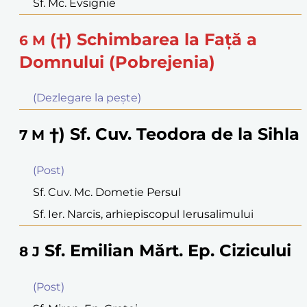
Sf. Mc. Evsignie
(†) Schimbarea la Faţă a
6
M
Domnului (Pobrejenia)
(Dezlegare la peşte)
†) Sf. Cuv. Teodora de la Sihla
7
M
(Post)
Sf. Cuv. Mc. Dometie Persul
Sf. Ier. Narcis, arhiepiscopul Ierusalimului
Sf. Emilian Mărt. Ep. Cizicului
8
J
(Post)