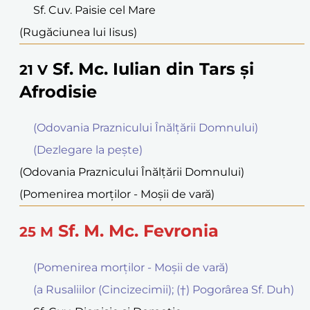
Sf. Cuv. Paisie cel Mare
(Rugăciunea lui Iisus)
Sf. Mc. Iulian din Tars şi
21
V
Afrodisie
(Odovania Praznicului Înălţării Domnului)
(Dezlegare la peşte)
(Odovania Praznicului Înălţării Domnului)
(Pomenirea morţilor - Moşii de vară)
Sf. M. Mc. Fevronia
25
M
(Pomenirea morţilor - Moşii de vară)
(a Rusaliilor (Cincizecimii); (†) Pogorârea Sf. Duh)