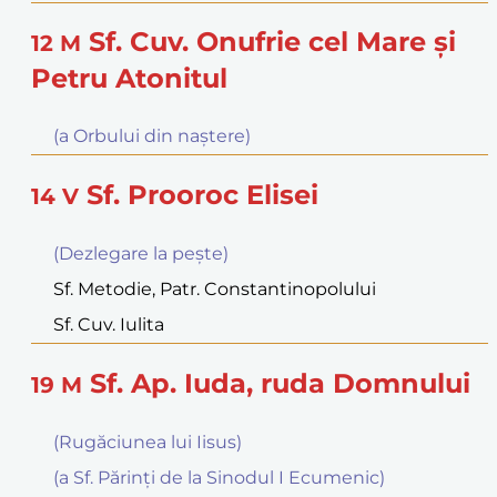
Sf. Cuv. Onufrie cel Mare şi
12
M
Petru Atonitul
(a Orbului din naştere)
Sf. Prooroc Elisei
14
V
(Dezlegare la peşte)
Sf. Metodie, Patr. Constantinopolului
Sf. Cuv. Iulita
Sf. Ap. Iuda, ruda Domnului
19
M
(Rugăciunea lui Iisus)
(a Sf. Părinţi de la Sinodul I Ecumenic)