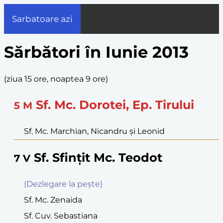
Sarbatoare azi
Sărbători în Iunie 2013
(
ziua 15 ore, noaptea 9 ore
)
Sf. Mc. Dorotei, Ep. Tirului
5
M
Sf. Mc. Marchian, Nicandru şi Leonid
Sf. Sfinţit Mc. Teodot
7
V
(Dezlegare la peşte)
Sf. Mc. Zenaida
Sf. Cuv. Sebastiana