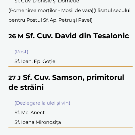
Sf. Cuv. Dionisie şi Dometie
(Pomenirea morţilor - Moşii de vară)
(Lăsatul secului
pentru Postul Sf. Ap. Petru şi Pavel)
Sf. Cuv. David din Tesalonic
26
M
(Post)
Sf. Ioan, Ep. Goţiei
Sf. Cuv. Samson, primitorul
27
J
de străini
(Dezlegare la ulei şi vin)
Sf. Mc. Anect
Sf. Ioana Mironosiţa