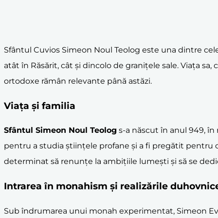
Sfântul Cuvios Simeon Noul Teolog este una dintre cele m
atât în Răsărit, cât și dincolo de granițele sale. Viața s
ortodoxe rămân relevante până astăzi.
Viața și familia
Sfântul Simeon Noul Teolog
s-a născut în anul 949, în r
pentru a studia științele profane și a fi pregătit pentru
determinat să renunțe la ambițiile lumești și să se dedi
Intrarea în
monahism
și realizările duhovnic
Sub îndrumarea unui monah experimentat, Simeon Evlav