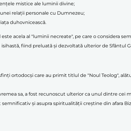
ențele mistice ale luminii divine;
a unei relații personale cu Dumnezeu;
viața duhovnicească.
te acela al "luminii necreate", pe care o considera sem
isihastă, fiind preluată și dezvoltată ulterior de Sfântul G
 sfinți ortodocși care au primit titlul de "Noul Teolog", ală
n vremea sa, a fost recunoscut ulterior ca unul dintre cei 
emnificativ și asupra spiritualității creștine din afara Bi