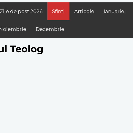
Zile de post
2026
Sfinti
Articole
Ianuarie
Noiembrie
Decembrie
ul Teolog