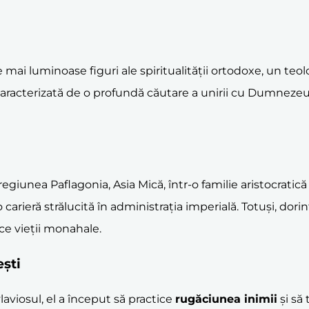
ai luminoase figuri ale spiritualității ortodoxe, un teol
a, caracterizată de o profundă căutare a unirii cu Dumnezeu
egiunea Paflagonia, Asia Mică, într-o familie aristocratică 
 o carieră strălucită în administrația imperială. Totuși, d
ce vieții monahale.
ești
iosul, el a început să practice
rugăciunea inimii
și să 