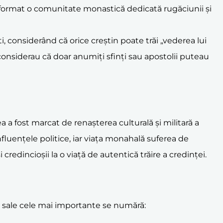
a format o comunitate monastică dedicată rugăciunii și
, considerând că orice creștin poate trăi „vederea lui
considerau că doar anumiți sfinți sau apostolii puteau
 a fost marcat de renașterea culturală și militară a
nfluențele politice, iar viața monahală suferea de
redincioșii la o viață de autentică trăire a credinței.
le sale cele mai importante se numără: