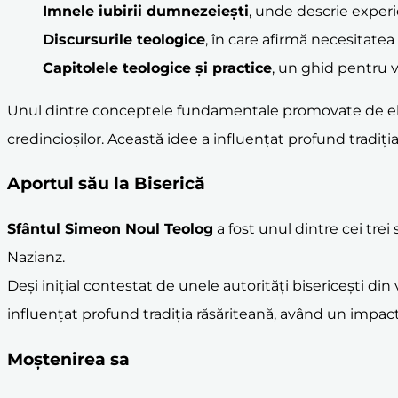
Imnele iubirii dumnezeiești
, unde descrie experi
Discursurile teologice
, în care afirmă necesitate
Capitolele teologice și practice
, un ghid pentru 
Unul dintre conceptele fundamentale promovate de el es
credincioșilor. Această idee a influențat profund tradiția 
Aportul său la Biserică
Sfântul Simeon Noul Teolog
a fost unul dintre cei trei
Nazianz.
Deși inițial contestat de unele autorități bisericești di
influențat profund tradiția răsăriteană, având un impact s
Moștenirea sa