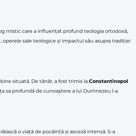
og mistic care a influențat profund teologia ortodoxă,
, operele sale teologice și impactul său asupra tradiției
bine situată. De tânăr, a fost trimis la
Constantinopol
orința sa profundă de cunoaștere a lui Dumnezeu l-a
trăiască o viață de pocăință și asceză intensă. S-a