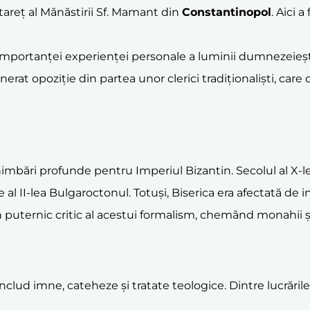
stareț al Mănăstirii Sf. Mamant din
Constantinopol
. Aici 
 importanței experienței personale a luminii dumnezeiești
at opoziție din partea unor clerici tradiționaliști, care 
imbări profunde pentru Imperiul Bizantin. Secolul al X-lea
l II-lea Bulgaroctonul. Totuși, Biserica era afectată de i
 puternic critic al acestui formalism, chemând monahii și c
includ imne, cateheze și tratate teologice. Dintre lucrări