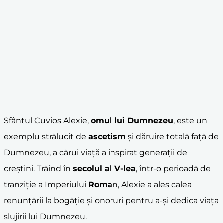
Sfântul Cuvios Alexie,
omul lui Dumnezeu
, este un
exemplu strălucit de
ascetism
și dăruire totală față de
Dumnezeu, a cărui viață a inspirat generații de
creștini. Trăind în
secolul al V-lea
, într-o perioadă de
tranziție a Imperiului
Roma
n, Alexie a ales calea
renunțării la bogăție și onoruri pentru a-și dedica viața
slujirii lui Dumnezeu.