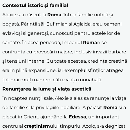
Contextul istoric și familial
Alexie s-a născut la
Roma
, într-o familie nobilă și
bogată. Părinții săi, Eufimian și Aglaida, erau oameni
evlavioși și generoși, cunoscuți pentru actele lor de
caritate. În acea perioadă, Imperiul
Roma
n se
confrunta cu provocări majore, inclusiv invazii barbare
și tensiuni interne. Cu toate acestea, credința creștină
era în plină expansiune, iar exemplul sfinților atrăgea
tot mai mulți oameni către viața monahală.
Renunțarea la lume și viața ascetică
În noaptea nunții sale, Alexie a ales să renunțe la viața
de familie și la privilegiile nobiliare. A părăsit
Roma
și a
plecat în Orient, ajungând la
Edessa
, un important
centru al
creștinism
ului timpuriu. Acolo, s-a deghizat