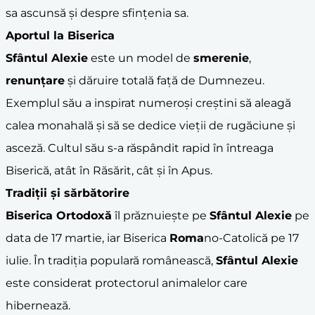
sa ascunsă și despre sfințenia sa.
Aportul la Biserica
Sfântul Alexie
este un model de
smerenie
,
renunțare
și dăruire totală față de Dumnezeu.
Exemplul său a inspirat numeroși creștini să aleagă
calea monahală și să se dedice vieții de rugăciune și
asceză. Cultul său s-a răspândit rapid în întreaga
Biserică, atât în Răsărit, cât și în Apus.
Tradiții și sărbătorire
Biserica Ortodoxă
îl prăznuiește pe
Sfântul Alexie
pe
data de 17 martie, iar Biserica
Roma
no-Catolică pe 17
iulie. În tradiția populară românească,
Sfântul Alexie
este considerat protectorul animalelor care
hibernează.