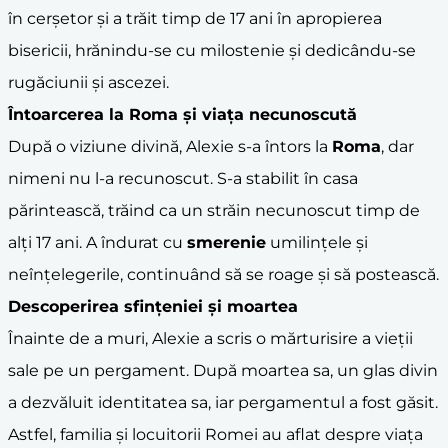
în cerșetor și a trăit timp de 17 ani în apropierea
bisericii, hrănindu-se cu milostenie și dedicându-se
rugăciunii și ascezei.
Întoarcerea la
Roma
și viața necunoscută
După o viziune divină, Alexie s-a întors la
Roma
, dar
nimeni nu l-a recunoscut. S-a stabilit în casa
părintească, trăind ca un străin necunoscut timp de
alți 17 ani. A îndurat cu
smerenie
umilințele și
neînțelegerile, continuând să se roage și să postească.
Descoperirea sfințeniei și moartea
Înainte de a muri, Alexie a scris o mărturisire a vieții
sale pe un pergament. După moartea sa, un glas divin
a dezvăluit identitatea sa, iar pergamentul a fost găsit.
Astfel, familia și locuitorii Romei au aflat despre viața