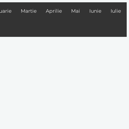
uarie
Martie
Aprilie
Mai
Iunie
Iulie