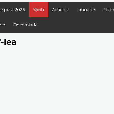
de post
2026
Sfinti
Articole
Ianuarie
Febr
ie
Decembrie
V-lea