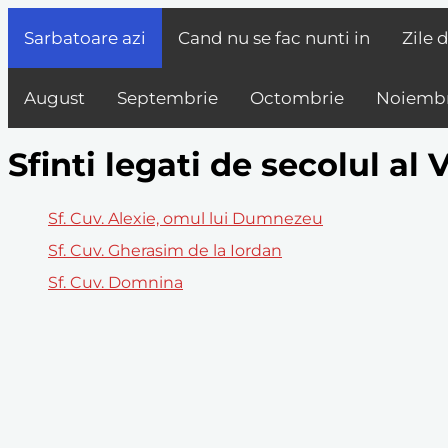
Sarbatoare azi
Cand nu se fac nunti in
Zile 
August
Septembrie
Octombrie
Noiembr
Sfinti legati de secolul al 
Sf. Cuv. Alexie, omul lui Dumnezeu
Sf. Cuv. Gherasim de la Iordan
Sf. Cuv. Domnina