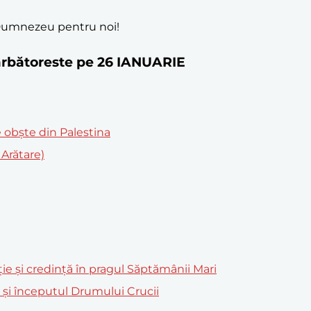
i Dumnezeu pentru noi!
 sărbătoreste pe 26 IANUARIE
de obște din Palestina
Arătare)
ție și credință în pragul Săptămânii Mari
m și începutul Drumului Crucii