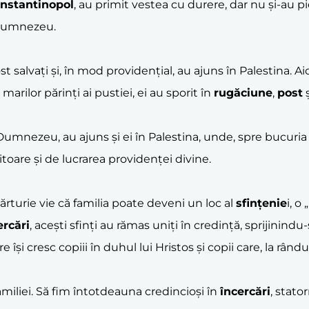
nstantinopol
, au primit vestea cu durere, dar nu și-au p
i Dumnezeu.
st salvați și, în mod providențial, au ajuns în Palestina. Aici
arilor părinți ai pustiei, ei au sporit în
rugăciune
,
post
ș
 Dumnezeu, au ajuns și ei în Palestina, unde, spre bucuria l
itoare și de lucrarea providenței divine.
rturie vie că familia poate deveni un loc al
sfințenie
i, o
ercări
, acești sfinți au rămas uniți în credință, sprijinin
își cresc copiii în duhul lui Hristos și copii care, la rând
amiliei. Să fim întotdeauna credincioși în
încercări
, stator