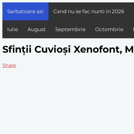
Sarbatoare azi
Cand nu se fac nunti in
2026
Iulie
August
Septembrie
Octombrie
Sfinții Cuvioși Xenofont, M
Share