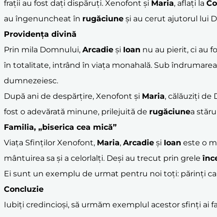
frații au fost dați dispăruți. Xenofont și
Maria
, aflați la
Co
au îngenuncheat în
rugăciune
și au cerut ajutorul lu
Providența divină
Prin mila Domnului,
Arcadie
și
Ioan
nu au pierit, ci au fo
în totalitate, intrând în viața monahală. Sub îndrumarea m
dumnezeiesc.
După ani de despărțire, Xenofont și
Maria
, călăuziți de
fost o adevărată minune, prilejuită de
rugăciune
a stăru
Familia, „biserica cea mică”
Viața Sfinților Xenofont,
Maria
,
Arcadie
și
Ioan
este o mă
mântuirea sa și a celorlalți. Deși au trecut prin grele
înc
Ei sunt un exemplu de urmat pentru noi toți: părinți care 
Concluzie
Iubiți credincioși, să urmăm exemplul acestor sfinți ai f