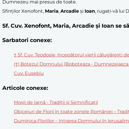
Dumnezeu mai presus de toate.
Sfinților Xenofont,
Maria
,
Arcadie
și
Ioan
, rugați-vă lu
Sf. Cuv. Xenofont, Maria, Arcadie și Ioan se
Sarbatori conexe:
† Sf. Cuv. Teodosie, începătorul vieții călugărești 
(†) Botezul Domnului (Boboteaza - Dumnezeiasca 
Cuv. Eusebiu
Articole conexe:
Moșii de Iarnă - Tradiții și Semnificații
Obiceiuri de Florii în toate zonele României – Tradi
Duminica Floriilor – Intrarea Domnului în Ierusali