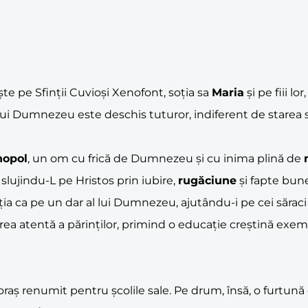
te pe Sfinții Cuvioși Xenofont, soția sa
Maria
și pe fiii lor
a lui Dumnezeu este deschis tuturor, indiferent de starea 
nopol
, un om cu frică de Dumnezeu și cu inima plină de
 slujindu-L pe Hristos prin iubire,
rugăciune
și fapte bune
ăția ca pe un dar al lui Dumnezeu, ajutându-i pe cei săraci 
ea atentă a părinților, primind o educație creștină exemp
 oraș renumit pentru școlile sale. Pe drum, însă, o furtună