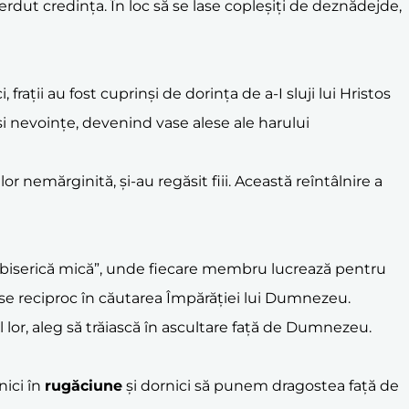
ierdut credința. În loc să se lase copleșiți de deznădejde,
, frații au fost cuprinși de dorința de a-I sluji lui Hristos
i nevoințe, devenind vase alese ale harului
or nemărginită, și-au regăsit fiii. Această reîntâlnire a
 „biserică mică”, unde fiecare membru lucrează pentru
du-se reciproc în căutarea Împărăției lui Dumnezeu.
ul lor, aleg să trăiască în ascultare față de Dumnezeu.
nici în
rugăciune
și dornici să punem dragostea față de