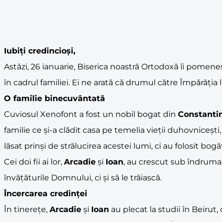
Iubiți credincioși,
Astăzi, 26 ianuarie, Biserica noastră Ortodoxă îi pomeneș
în cadrul familiei. Ei ne arată că drumul către Împărăți
O familie binecuvântată
Cuviosul Xenofont a fost un nobil bogat din
Constanti
familie ce și-a clădit casa pe temelia vieții duhovnicești,
lăsat prinși de strălucirea acestei lumi, ci au folosit bog
Cei doi fii ai lor,
Arcadie
și
Ioan
, au crescut sub îndrumar
învățăturile Domnului, ci și să le trăiască.
Încercarea credinței
În tinerețe,
Arcadie
și
Ioan
au plecat la studii în Beirut,