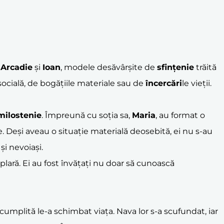
,
Arcadie
și
Ioan
, modele desăvârșite de
sfințenie
trăită
socială, de bogățiile materiale sau de
încercări
le vieții.
milostenie
. Împreună cu soția sa,
Maria
, au format o
. Deși aveau o situație materială deosebită, ei nu s-au
și nevoiași.
lară. Ei au fost învățați nu doar să cunoască
 cumplită le-a schimbat viața. Nava lor s-a scufundat, iar