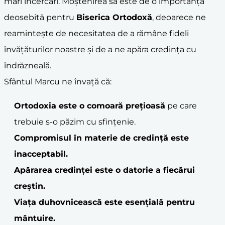
mari încercări. Moștenirea sa este de o importanță
deosebită pentru
Biserica Ortodoxă
, deoarece ne
reamintește de necesitatea de a rămâne fideli
învățăturilor noastre și de a ne apăra credința cu
îndrăzneală.
Sfântul Marcu ne învață că:
Ortodoxia este o comoară prețioasă
pe care
trebuie s-o păzim cu sfințenie.
Compromisul în materie de credință este
inacceptabil.
Apărarea credinței este o datorie a fiecărui
creștin.
Viața duhovnicească este esențială pentru
mântuire.