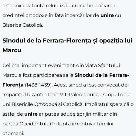
ortodoxă datorită rolului său crucial în apărarea
credinței ortodoxe în fața încercărilor de
unire
cu
Biserica Catolică.
Sinodul de la Ferrara-Florența
și opoziția lui
Marcu
Cel mai important eveniment din viața Sfântului
Marcu a fost participarea sa la
Sinodul de la Ferrara-
Florența
(1438-1439). Acest sinod a fost convocat de
împăratul bizantin Ioan VIII Paleologul cu scopul de a
uni Bisericile Ortodoxă și Catolică. Împăratul spera că o
astfel de
unire
ar putea aduce sprijin militar din
partea Occidentului în lupta împotriva turcilor
otomani.