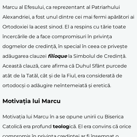
Marcu al Efesului, ca reprezentant al Patriarhului
Alexandriei, a fost unul dintre cei mai fermi apărători ai
Ortodoxiei la acest sinod. El a respins cu tărie toate
încercările de a face compromisuri în privința
dogmelor de credință, în special în ceea ce privește
adăugarea clauzei
filioque
la Simbolul de Credință.
Această clauză, care afirma că Duhul Sfânt purcede
atât de la Tatăl, cât și de la Fiul, era considerată de
ortodocși o adăugire neîntemeiată și eretică.
Motivația lui Marcu
Motivația lui Marcu în a se opune unirii cu Biserica
Catolică era profund
teolog
ică. El era convins că orice
compromis în privința credinței ar fi însemnat o