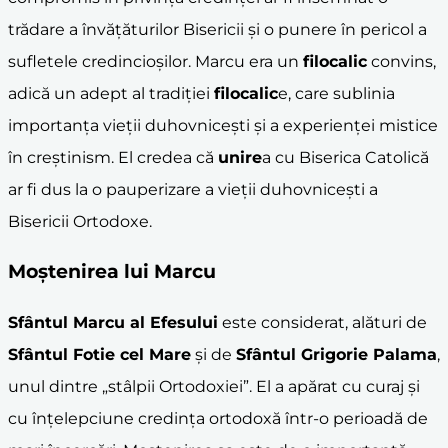
trădare a învățăturilor Bisericii și o punere în pericol a
sufletele credincioșilor. Marcu era un
filocalic
convins,
adică un adept al tradiției
filocalic
e, care sublinia
importanța vieții duhovnicești și a experienței mistice
în creștinism. El credea că
unire
a cu Biserica Catolică
ar fi dus la o pauperizare a vieții duhovnicești a
Bisericii Ortodoxe.
Moștenirea lui Marcu
Sfântul Marcu al Efesului
este considerat, alături de
Sfântul Fotie cel Mare
și de
Sfântul Grigorie Palama
,
unul dintre „stâlpii Ortodoxiei”. El a apărat cu curaj și
cu înțelepciune credința ortodoxă într-o perioadă de