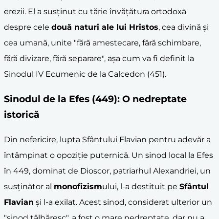
erezii. El a susținut cu tărie învățătura ortodoxă
despre cele
două naturi ale lui Hristos
, cea divină și
cea umană, unite "fără amestecare, fără schimbare,
fără divizare, fără separare", așa cum va fi definit la
Sinodul IV Ecumenic de la Calcedon (451).
Sinodul de la Efes
(449): O nedreptate
istorică
Din nefericire, lupta Sfântului Flavian pentru adevăr a
întâmpinat o opoziție puternică. Un sinod local la Efes
în 449, dominat de Dioscor, patriarhul Alexandriei, un
susținător al
monofizism
ului, l-a destituit pe
Sfântul
Flavian
și l-a exilat. Acest sinod, considerat ulterior un
"sinod tâlhăresc", a fost o mare nedreptate, dar nu a