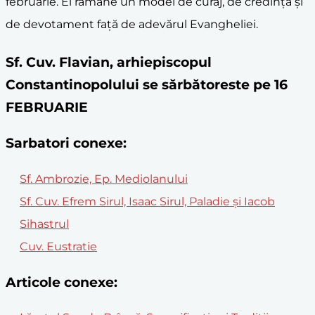
februarie. El rămâne un model de curaj, de credință și
de devotament față de adevărul Evangheliei.
Sf. Cuv. Flavian, arhiepiscopul
Constantinopolului se sărbătoreste pe 16
FEBRUARIE
Sarbatori conexe:
Sf. Ambrozie, Ep. Mediolanului
Sf. Cuv. Efrem Sirul, Isaac Sirul, Paladie și Iacob
Sihastrul
Cuv. Eustratie
Articole conexe: