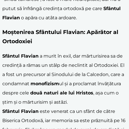
putut să înfrângă credința ortodoxă pe care
Sfântul
Flavian
o apăra cu atâta ardoare.
Moștenirea Sfântului Flavian: Apărător al
Ortodoxiei
Sfântul Flavian
a murit în exil, dar mărturisirea sa de
credință a rămas un stâlp de neclintit al Ortodoxiei. El
a fost un precursor al Sinodului de la Calcedon, care a
condamnat
monofizism
ul și a proclamat învățătura
despre cele
două naturi ale lui Hristos
, așa cum o
știm și o mărturisim și astăzi.
Sfântul Flavian
este venerat ca un sfânt de către
Biserica Ortodoxă, iar memoria sa este prăznuită pe 16