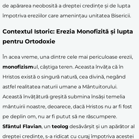
de apărarea neobosită a dreptei credințe și de lupta
împotriva ereziilor care amenințau unitatea Bisericii.
Contextul Istoric: Erezia Monofizită și lupta
pentru Ortodoxie
În acea vreme, una dintre cele mai periculoase erezii,
monofizism
ul, câștiga teren. Aceasta învăța că în
Hristos există o singură natură, cea divină, negând
astfel realitatea naturii umane a Mântuitorului.
Această învățătură greșită submina însăși temelia
mântuirii noastre, deoarece, dacă Hristos nu ar fi fost
pe deplin om, nu ar fi putut să ne răscumpere.
Sfântul Flavian
, un
teolog
desăvârșit și un apărător al
dreptei credințe, s-a ridicat cu curaj împotriva acestei