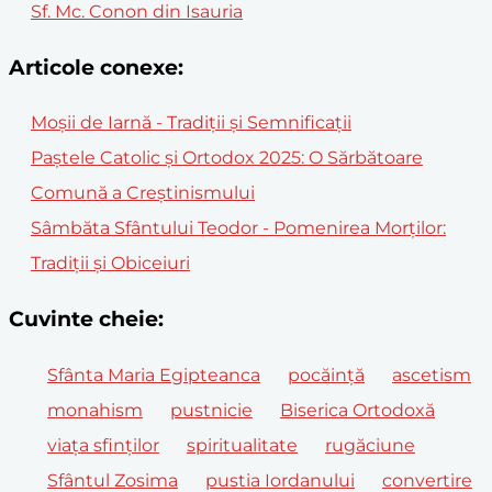
Sf. Mc. Conon din Isauria
Articole conexe:
Moșii de Iarnă - Tradiții și Semnificații
Paștele Catolic și Ortodox 2025: O Sărbătoare
Comună a Creștinismului
Sâmbăta Sfântului Teodor - Pomenirea Morților:
Tradiții și Obiceiuri
Cuvinte cheie:
Sfânta Maria Egipteanca
pocăinţă
ascetism
monahism
pustnicie
Biserica Ortodoxă
viaţa sfinţilor
spiritualitate
rugăciune
Sfântul Zosima
pustia Iordanului
convertire