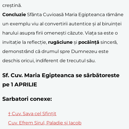
creştină.
Concluzie
Sfânta Cuvioasă Maria Egipteanca rămâne
un exemplu viu al convertirii autentice şi al biruinţei
harului asupra firii omeneşti căzute. Viaţa sa este o
invitaţie la reflecţie,
rugăciune
şi
pocăinţă
sinceră,
demonstrând că drumul spre Dumnezeu este
deschis oricui, indiferent de trecutul său.
Sf. Cuv. Maria Egipteanca se sărbătoreste
pe 1 APRILIE
Sarbatori conexe:
† Cuv. Sava cel Sfinţit
Cuv. Efrem Sirul, Paladie şi Iacob