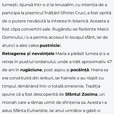
lumeşti. Ajunsă într-o zi la Ierusalim, cu intenţia de a
participa la praznicul Înălţării Sfintei Cruci, a fost oprită
de o putere nevăzută la intrarea în biserică. Aceasta a
fost clipa convertirii sale. Rugându-se fierbinte Maicii
Domnului, i s-a permis accesul în locaşul sfânt, iar de
atunci a ales calea
pustnicie
i.
Retragerea şi nevoinţele
Maria a părăsit lumea şi s-a
retras în pustiul Iordanului, unde a trăit aproximativ 47
de ani în
rugăciune
, post aspru şi
pocăinţă
. Hrana sa
era constituită din ierburi, iar hainele s-au risipit cu
timpul, rămânând într-o totală smerenie. Tradiţia
spune că a fost descoperită de
Sfântul Zosima
, un
monah care a rămas uimit de sfinţenia sa. Acesta i-a
adus Sfânta Euharistie, iar anul următor a găsit-o