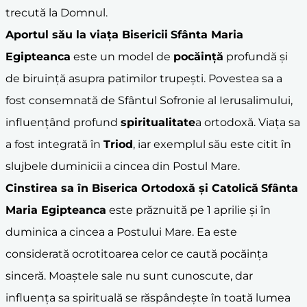
trecută la Domnul.
Aportul său la viaţa Bisericii
Sfânta Maria
Egipteanca
este un model de
pocăinţă
profundă şi
de biruinţă asupra patimilor trupeşti. Povestea sa a
fost consemnată de Sfântul Sofronie al Ierusalimului,
influenţând profund
spiritualitate
a ortodoxă. Viaţa sa
a fost integrată în
Triod
, iar exemplul său este citit în
slujbele duminicii a cincea din Postul Mare.
Cinstirea sa în
Biserica Ortodoxă
şi Catolică
Sfânta
Maria Egipteanca
este prăznuită pe 1 aprilie şi în
duminica a cincea a Postului Mare. Ea este
considerată ocrotitoarea celor ce caută pocăinţa
sinceră. Moaştele sale nu sunt cunoscute, dar
influenţa sa spirituală se răspândeşte în toată lumea