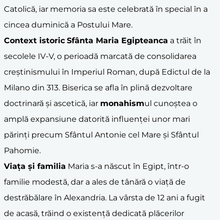
Catolică, iar memoria sa este celebrată în special în a
cincea duminică a Postului Mare.
Context istoric
Sfânta Maria Egipteanca
a trăit în
secolele IV-V, o perioadă marcată de consolidarea
creştinismului în Imperiul Roman, după Edictul de la
Milano din 313. Biserica se afla în plină dezvoltare
doctrinară şi ascetică, iar
monahism
ul cunoştea o
amplă expansiune datorită influenţei unor mari
părinţi precum Sfântul Antonie cel Mare şi Sfântul
Pahomie.
Viaţa şi familia
Maria s-a născut în Egipt, într-o
familie modestă, dar a ales de tânără o viaţă de
destrăbălare în Alexandria. La vârsta de 12 ani a fugit
de acasă, trăind o existenţă dedicată plăcerilor