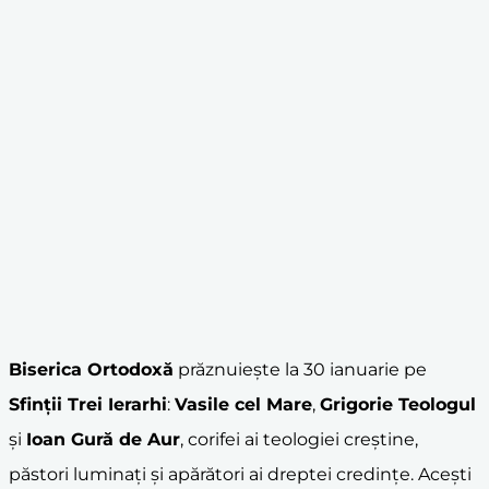
Biserica Ortodoxă
prăznuiește la 30 ianuarie pe
Sfinții Trei Ierarhi
:
Vasile cel Mare
,
Grigorie Teologul
și
Ioan Gură de Aur
, corifei ai teologiei creștine,
păstori luminați și apărători ai dreptei credințe. Acești