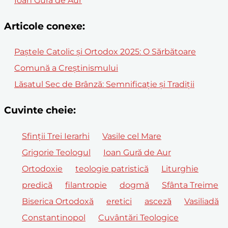
Ioan Gură de Aur
Articole conexe:
Paștele Catolic și Ortodox 2025: O Sărbătoare
Comună a Creștinismului
Lăsatul Sec de Brânză: Semnificație și Tradiții
Cuvinte cheie:
Sfinții Trei Ierarhi
Vasile cel Mare
Grigorie Teologul
Ioan Gură de Aur
Ortodoxie
teologie patristică
Liturghie
predică
filantropie
dogmă
Sfânta Treime
Biserica Ortodoxă
eretici
asceză
Vasiliadă
Constantinopol
Cuvântări Teologice