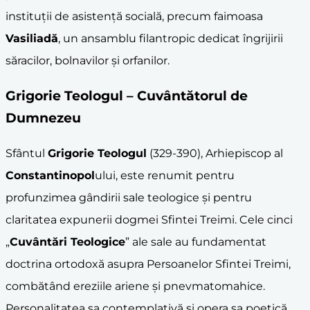
instituții de asistență socială, precum faimoasa
Vasiliadă
, un ansamblu filantropic dedicat îngrijirii
săracilor, bolnavilor și orfanilor.
Grigorie Teologul
– Cuvântătorul de
Dumnezeu
Sfântul
Grigorie Teologul
(329-390), Arhiepiscop al
Constantinopol
ului, este renumit pentru
profunzimea gândirii sale teologice și pentru
claritatea expunerii dogmei Sfintei Treimi. Cele cinci
„
Cuvântări Teologice
” ale sale au fundamentat
doctrina ortodoxă asupra Persoanelor Sfintei Treimi,
combătând ereziile ariene și pnevmatomahice.
Personalitatea sa contemplativă și opera sa poetică