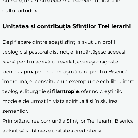
numele, una dintre cele mai frecvent utilizate în
cultul ortodox.
Unitatea și contribuția Sfinților Trei Ierarhi
Deși fiecare dintre acești sfinți a avut un profil
teologic și pastoral distinct, ei împărtășesc aceeași
râvnă pentru adevărul revelat, aceeași dragoste
pentru aproapele și aceeași dăruire pentru Biserică.
Împreună, ei constituie un exemplu de echilibru între
teologie, liturghie și
filantropie
, oferind creștinilor
modele de urmat în viața spirituală și în slujirea
semenilor.
Prin prăznuirea comună a Sfinților Trei Ierarhi, Biserica
a dorit să sublinieze unitatea credinței și