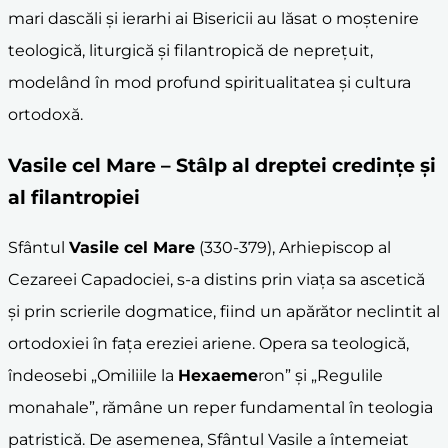
mari dascăli și ierarhi ai Bisericii au lăsat o moștenire
teologică, liturgică și filantropică de neprețuit,
modelând în mod profund spiritualitatea și cultura
ortodoxă.
Vasile cel Mare
– Stâlp al dreptei credințe și
al
filantropie
i
Sfântul
Vasile cel Mare
(330-379), Arhiepiscop al
Cezareei Capadociei, s-a distins prin viața sa ascetică
și prin scrierile dogmatice, fiind un apărător neclintit al
ortodoxiei în fața ereziei ariene. Opera sa teologică,
îndeosebi „Omiliile la
Hexaeme
ron” și „Regulile
monahale”, rămâne un reper fundamental în teologia
patristică. De asemenea, Sfântul Vasile a întemeiat