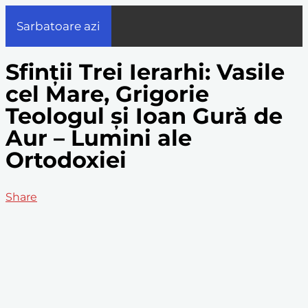
Sarbatoare azi
Sfinții Trei Ierarhi: Vasile
cel Mare, Grigorie
Teologul și Ioan Gură de
Aur – Lumini ale
Ortodoxiei
Share