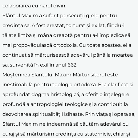
colaborarea cu harul divin.
Sfântul Maxim a suferit persecuții grele pentru
credința sa. A fost arestat, torturat și exilat, fiindu-i
tăiate limba și mâna dreaptă pentru a-l împiedica să
mai propovăduiască ortodoxia. Cu toate acestea, el a
continuat să mărturisească adevărul până la moartea
sa, survenită în exil în anul 662.
Moștenirea Sfântului Maxim Mărturisitorul este
inestimabilă pentru teologia ortodoxă. El a clarificat și
aprofundat dogma hristologică, a oferit o înțelegere
profundă a antropologiei teologice și a contribuit la
dezvoltarea spiritualității isihaste. Prin viața și opera sa,
Sfântul Maxim ne îndeamnă să căutăm adevărul cu
curaj și să mărturisim credința cu statornicie, chiar și