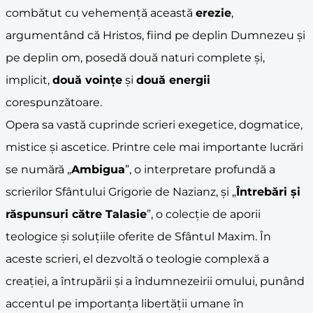
combătut cu vehemență această
erezie
,
argumentând că Hristos, fiind pe deplin Dumnezeu și
pe deplin om, posedă două naturi complete și,
implicit,
două voințe
și
două energii
corespunzătoare.
Opera sa vastă cuprinde scrieri exegetice, dogmatice,
mistice și ascetice. Printre cele mai importante lucrări
se numără „
Ambigua
”, o interpretare profundă a
scrierilor Sfântului Grigorie de Nazianz, și „
Întrebări și
răspunsuri către Talasie
”, o colecție de aporii
teologice și soluțiile oferite de Sfântul Maxim. În
aceste scrieri, el dezvoltă o teologie complexă a
creației, a întrupării și a îndumnezeirii omului, punând
accentul pe importanța libertății umane în