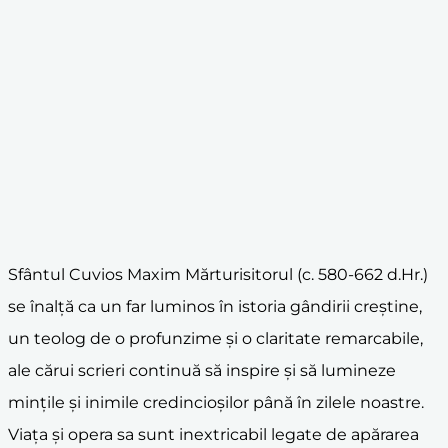
Sfântul Cuvios Maxim Mărturisitorul (c. 580-662 d.Hr.)
se înalță ca un far luminos în istoria gândirii creștine,
un teolog de o profunzime și o claritate remarcabile,
ale cărui scrieri continuă să inspire și să lumineze
mințile și inimile credincioșilor până în zilele noastre.
Viața și opera sa sunt inextricabil legate de apărarea