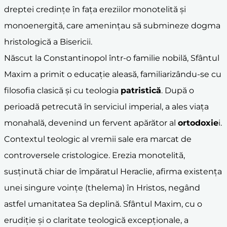
dreptei credințe în fața ereziilor monotelită și
monoenergită, care amenințau să submineze dogma
hristologică a Bisericii.
Născut la Constantinopol într-o familie nobilă, Sfântul
Maxim a primit o educație aleasă, familiarizându-se cu
filosofia clasică și cu teologia
patristică
. După o
perioadă petrecută în serviciul imperial, a ales viața
monahală, devenind un fervent apărător al
ortodoxie
i.
Contextul teologic al vremii sale era marcat de
controversele cristologice. Erezia monotelită,
susținută chiar de împăratul Heraclie, afirma existența
unei singure voințe (thelema) în Hristos, negând
astfel umanitatea Sa deplină. Sfântul Maxim, cu o
erudiție și o claritate teologică excepționale, a