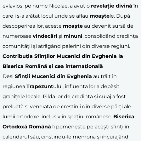
evlavios, pe nume Nicolae, a avut o
revelație divină
în
care i s-a arătat locul unde se aflau
moaște
le. După
descoperirea lor, aceste
moaște
au devenit sursă de
numeroase
vindecări
și
minuni
, consolidând credința
comunității și atrăgând pelerini din diverse regiuni.
Contribuția Sfinților Mucenici din Evghenia la
Biserica Română și cea internațională
Deși
Sfinții Mucenici din Evghenia
au trăit în
regiunea
Trapezunt
ului, influența lor a depășit
granițele locale. Pilda lor de credință și curaj a fost
preluată și venerată de creștinii din diverse părți ale
lumii ortodoxe, inclusiv în spațiul românesc.
Biserica
Ortodoxă Română
îi pomenește pe acești sfinți în
calendarul său, cinstindu-le memoria și încurajând