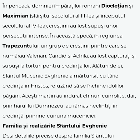
În perioada domniei împăraților romani
Dioclețian
și
Maximian
(sfârșitul secolului al III-lea și începutul
secolului al IV-lea), creștinii au fost supuși unor
persecuții intense. În această epocă, în regiunea
Trapezunt
ului, un grup de creștini, printre care se
numărau Valerian, Candid și Achila, au fost capturați și
supuși la torturi pentru credința lor. Alături de ei,
Sfântul Mucenic Evghenie a mărturisit cu tărie
credința în Hristos, refuzând să se închine idolilor
păgâni. Acești martiri au îndurat chinuri cumplite, dar,
prin harul lui Dumnezeu, au rămas neclintiți în
credință, primind cununa muceniciei.
Familia și realizările Sfântului Evghenie
Deși detaliile precise despre familia Sfântului