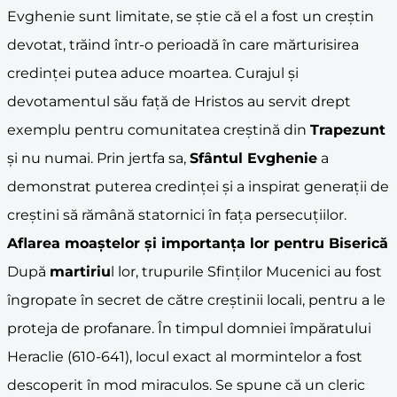
Evghenie sunt limitate, se știe că el a fost un creștin
devotat, trăind într-o perioadă în care mărturisirea
credinței putea aduce moartea. Curajul și
devotamentul său față de Hristos au servit drept
exemplu pentru comunitatea creștină din
Trapezunt
și nu numai. Prin jertfa sa,
Sfântul Evghenie
a
demonstrat puterea credinței și a inspirat generații de
creștini să rămână statornici în fața persecuțiilor.
Aflarea
moaște
lor
și importanța lor pentru Biserică
După
martiriu
l lor, trupurile Sfinților Mucenici au fost
îngropate în secret de către creștinii locali, pentru a le
proteja de profanare. În timpul domniei împăratului
Heraclie (610-641), locul exact al mormintelor a fost
descoperit în mod miraculos. Se spune că un cleric