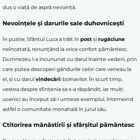
dus o viață de aspră nevoință.
Nevoințele și darurile sale duhovnicești
În pustie, Sfântul Luca a trăit în
post
și
rugăciune
neîncetată, renunțând la orice confort pământesc.
Dumnezeu l-a încununat cu darul înainte-vederii, prin
care putea descoperi gândurile celor care veneau la
el, și cu darul
vindecări
i bolnavilor. În scurt timp,
vestea despre sfințenia sa s-a răspândit, iar mulți
ucenici au început să-i urmeze exemplul, întemeind
astfel o comunitate monahală în jurul său.
Ctitorirea mănăstirii și sfârșitul pământesc