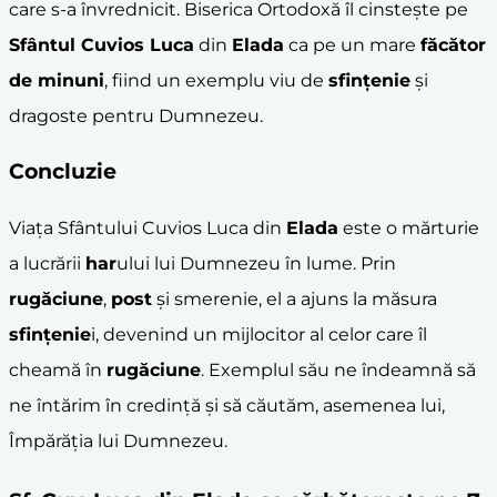
care s-a învrednicit. Biserica Ortodoxă îl cinstește pe
Sfântul Cuvios Luca
din
Elada
ca pe un mare
făcător
de minuni
, fiind un exemplu viu de
sfințenie
și
dragoste pentru Dumnezeu.
Concluzie
Viața Sfântului Cuvios Luca din
Elada
este o mărturie
a lucrării
har
ului lui Dumnezeu în lume. Prin
rugăciune
,
post
și smerenie, el a ajuns la măsura
sfințenie
i, devenind un mijlocitor al celor care îl
cheamă în
rugăciune
. Exemplul său ne îndeamnă să
ne întărim în credință și să căutăm, asemenea lui,
Împărăția lui Dumnezeu.