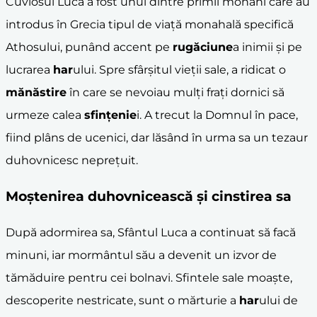
Cuviosul Luca a fost unul dintre primii monahi care au
introdus în Grecia tipul de viață monahală specifică
Athosului, punând accent pe
rugăciune
a inimii și pe
lucrarea
har
ului. Spre sfârșitul vieții sale, a ridicat o
mănăstire
în care se nevoiau mulți frați dornici să
urmeze calea
sfințenie
i. A trecut la Domnul în pace,
fiind plâns de ucenici, dar lăsând în urma sa un tezaur
duhovnicesc neprețuit.
Moștenirea duhovnicească și cinstirea sa
După adormirea sa, Sfântul Luca a continuat să facă
minuni, iar mormântul său a devenit un izvor de
tămăduire pentru cei bolnavi. Sfintele sale moaște,
descoperite nestricate, sunt o mărturie a
har
ului de