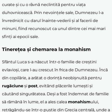
curate și cu o râvnă neclintită pentru viața
duhovnicească. Prin nevoințele sale, Dumnezeu l-a
învrednicit cu darul înainte-vederii și al facerii de
minuni, fiind recunoscut ca unul dintre cei mai mari
sfinți ai epocii sale.
Tinerețea și chemarea la
monahism
Sfântul Luca s-a născut într-o familie de creștini
evlavioși, care l-au crescut în frica de Dumnezeu. Încă
din copilărie, a arătat o dorință neobișnuită pentru
rugăciune
și
post
, evitând plăcerile lumești și
căutând singurătatea. Deși a fost îndemnat de familie
să rămână în lume, el a ales calea
monahism
ului,
retrăgându-se într-o pustie din Grecia centrală, unde a