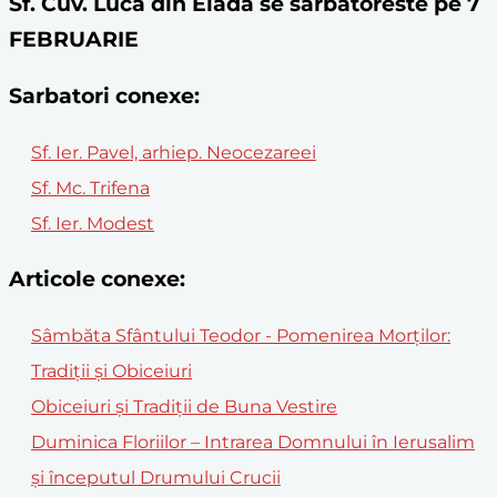
Sf. Cuv. Luca din Elada se sărbătoreste pe 7
FEBRUARIE
Sarbatori conexe:
Sf. Ier. Pavel, arhiep. Neocezareei
Sf. Mc. Trifena
Sf. Ier. Modest
Articole conexe:
Sâmbăta Sfântului Teodor - Pomenirea Morților:
Tradiții și Obiceiuri
Obiceiuri și Tradiții de Buna Vestire
Duminica Floriilor – Intrarea Domnului în Ierusalim
și începutul Drumului Crucii