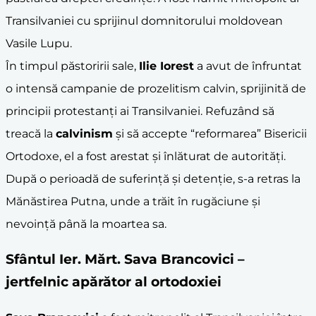
Transilvaniei cu sprijinul domnitorului moldovean
Vasile Lupu.
În timpul păstoririi sale,
Ilie Iorest
a avut de înfruntat
o intensă campanie de prozelitism calvin, sprijinită de
principii protestanți ai Transilvaniei. Refuzând să
treacă la
calvinism
și să accepte “reformarea” Bisericii
Ortodoxe, el a fost arestat și înlăturat de autorități.
După o perioadă de suferință și detenție, s-a retras la
Mănăstirea Putna, unde a trăit în rugăciune și
nevoință până la moartea sa.
Sfântul Ier. Mărt.
Sava Brancovici
–
jertfelnic apărător al ortodoxiei