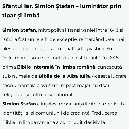
Sfântul Ier.
Simion Ștefan
– luminător prin
tipar și limbă
Simion Ștefan
, mitropolit al Transilvaniei între 1643 și
1656, a fost un ierarh de excepție, remarcându-se mai
ales prin contribuția sa culturală și lingvistică. Sub
îndrumarea și cu sprijinul său a fost tipărită, în 1648,
prima
Biblie integrală în limba română
, cunoscută
sub numele de
Biblia de la
Alba Iulia
. Această lucrare
monumentală a avut un impact major nu doar
religios, ci și cultural și național.
Simion Ștefan
a înțeles importanța limbii ca vehicul al
identității și al comuniunii de credință. Traducerea
Bibliei în limba română a contribuit decisiv la