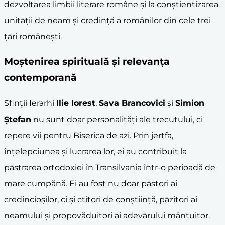
dezvoltarea limbii literare române și la conștientizarea
unității de neam și credință a românilor din cele trei
țări românești.
Moștenirea spirituală și relevanța
contemporană
Sfinții Ierarhi
Ilie Iorest
,
Sava Brancovici
și
Simion
Ștefan
nu sunt doar personalități ale trecutului, ci
repere vii pentru Biserica de azi. Prin jertfa,
înțelepciunea și lucrarea lor, ei au contribuit la
păstrarea ortodoxiei în Transilvania într-o perioadă de
mare cumpănă. Ei au fost nu doar păstori ai
credincioșilor, ci și ctitori de conștiință, păzitori ai
neamului și propovăduitori ai adevărului mântuitor.