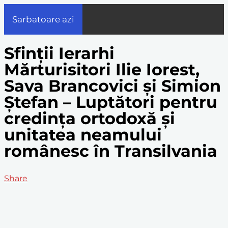
Sarbatoare azi
Sfinții Ierarhi
Mărturisitori Ilie Iorest,
Sava Brancovici și Simion
Ștefan – Luptători pentru
credința ortodoxă și
unitatea neamului
românesc în Transilvania
Share