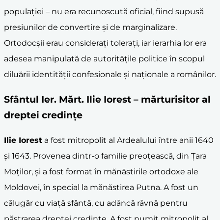
populației – nu era recunoscută oficial, fiind supusă
presiunilor de convertire și de marginalizare.
Ortodocșii erau considerați tolerați, iar ierarhia lor era
adesea manipulată de autoritățile politice în scopul
diluării identității confesionale și naționale a românilor.
Sfântul Ier. Mărt.
Ilie Iorest
– mărturisitor al
dreptei credințe
Ilie Iorest
a fost mitropolit al Ardealului între anii 1640
și 1643. Provenea dintr-o familie preoțească, din Țara
Moților, și a fost format în mănăstirile ortodoxe ale
Moldovei, în special la mănăstirea Putna. A fost un
călugăr cu viață sfântă, cu adâncă râvnă pentru
păstrarea dreptei credințe. A fost numit mitropolit al