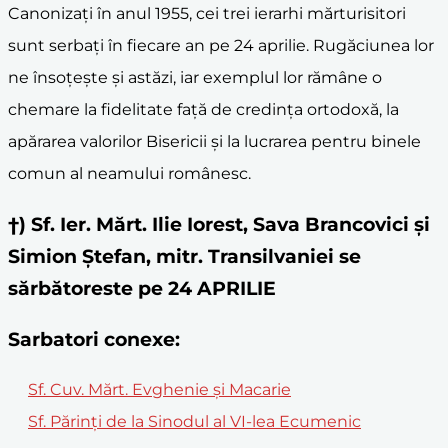
Canonizați în anul 1955, cei trei ierarhi mărturisitori
sunt serbați în fiecare an pe 24 aprilie. Rugăciunea lor
ne însoțește și astăzi, iar exemplul lor rămâne o
chemare la fidelitate față de credința ortodoxă, la
apărarea valorilor Bisericii și la lucrarea pentru binele
comun al neamului românesc.
†) Sf. Ier. Mărt. Ilie Iorest, Sava Brancovici și
Simion Ștefan, mitr. Transilvaniei se
sărbătoreste pe 24 APRILIE
Sarbatori conexe:
Sf. Cuv. Mărt. Evghenie şi Macarie
Sf. Părinți de la Sinodul al VI-lea Ecumenic