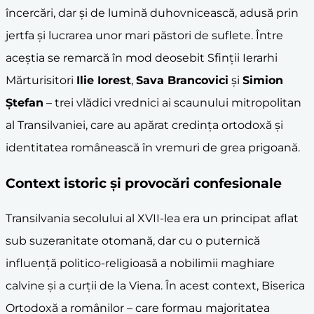
încercări, dar și de lumină duhovnicească, adusă prin
jertfa și lucrarea unor mari păstori de suflete. Între
aceștia se remarcă în mod deosebit Sfinții Ierarhi
Mărturisitori
Ilie Iorest
,
Sava Brancovici
și
Simion
Ștefan
– trei vlădici vrednici ai scaunului mitropolitan
al Transilvaniei, care au apărat credința ortodoxă și
identitatea românească în vremuri de grea prigoană.
Context istoric și provocări confesionale
Transilvania secolului al XVII-lea era un principat aflat
sub suzeranitate otomană, dar cu o puternică
influență politico-religioasă a nobilimii maghiare
calvine și a curții de la Viena. În acest context, Biserica
Ortodoxă a românilor – care formau majoritatea