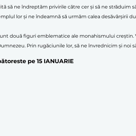
ită să ne îndreptăm privirile către cer și să ne străduim 
exemplul lor și ne îndeamnă să urmăm calea desăvârșirii d
unt două figuri emblematice ale monahismului creștin. V
umnezeu. Prin rugăciunile lor, să ne învrednicim și noi s
rbătoreste pe 15 IANUARIE