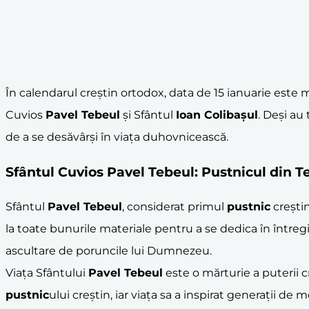
În calendarul creștin ortodox, data de 15 ianuarie este
Cuvios
Pavel Tebeul
și Sfântul
Ioan Colibașul
. Deși au 
de a se desăvârși în viața duhovnicească.
Sfântul Cuvios
Pavel Tebeul
: Pustnicul din
T
Sfântul
Pavel Tebeul
, considerat primul
pustnic
creștin
la toate bunurile materiale pentru a se dedica în întreg
ascultare de poruncile lui Dumnezeu.
Viața Sfântului
Pavel Tebeul
este o mărturie a puterii c
pustnic
ului creștin, iar viața sa a inspirat generații de 