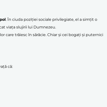
pol
. În ciuda poziției sociale privilegiate, el a simțit o
at viața slujirii lui Dumnezeu.
 care trăiesc în sărăcie. Chiar și cei bogați și puternici
vață că: