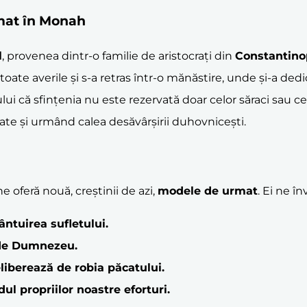
rmat în Monah
l
, provenea dintr-o familie de aristocrați din
Constantino
te averile și s-a retras într-o mănăstire, unde și-a dedic
i că sfințenia nu este rezervată doar celor săraci sau celor
oate și urmând calea desăvârșirii duhovnicești.
e oferă nouă, creștinii de azi,
modele de urmat
. Ei ne în
ntuirea sufletului.
 de Dumnezeu.
liberează de robia păcatului.
ul propriilor noastre eforturi.