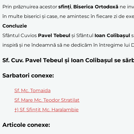
Prin prăznuirea acestor
sfinți
,
Biserica Ortodoxă
ne inv
în multe biserici și case, ne amintesc în fiecare zi de 
Concluzie
Sfântul Cuvios
Pavel Tebeul
și Sfântul
Ioan Colibașul
s
inspiră și ne îndeamnă să ne dedicăm în întregime lui D
Sf. Cuv. Pavel Tebeul și Ioan Colibașul se să
Sarbatori conexe:
Sf. Mc. Tomaida
Sf. Mare Mc. Teodor Stratilat
†) Sf. Sfințit Mc. Haralambie
Articole conexe: