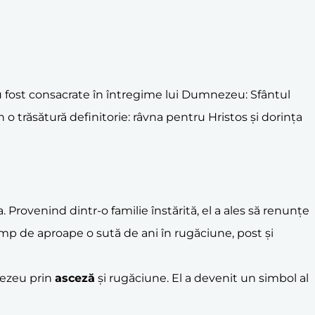
 au fost consacrate în întregime lui Dumnezeu: Sfântul
o trăsătură definitorie: râvna pentru Hristos și dorința
ea. Provenind dintr-o familie înstărită, el a ales să renunțe
timp de aproape o sută de ani în rugăciune, post și
nezeu prin
asceză
și rugăciune. El a devenit un simbol al