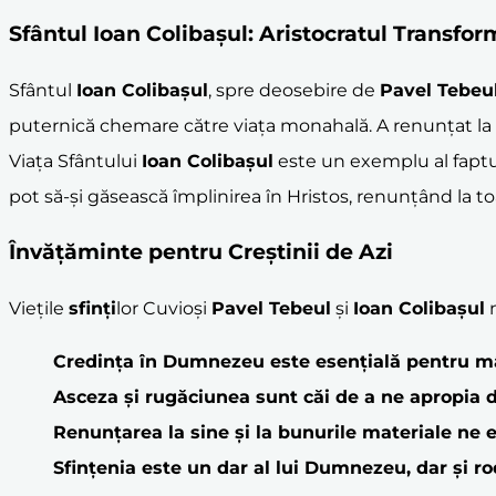
Sfântul
Ioan Colibașul
: Aristocratul Transfo
Sfântul
Ioan Colibașul
, spre deosebire de
Pavel Tebeu
puternică chemare către viața monahală. A renunțat la toa
Viața Sfântului
Ioan Colibașul
este un exemplu al faptulu
pot să-și găsească împlinirea în Hristos, renunțând la t
Învățăminte pentru Creștinii de Azi
Viețile
sfinți
lor Cuvioși
Pavel Tebeul
și
Ioan Colibașul
n
Credința în Dumnezeu este esențială pentru mâ
Asceza și rugăciunea sunt căi de a ne apropia
Renunțarea la sine și la bunurile materiale ne e
Sfințenia este un dar al lui Dumnezeu, dar și rod