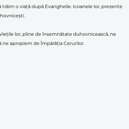
să trăim o viață după Evanghelie. Icoanele lor, prezente
uhovnicești.
iețile lor, pline de însemnătate duhovnicească, ne
ă ne apropiem de Împărăția Cerurilor.