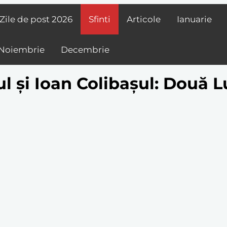
Zile de post
2026
Sfinti
Articole
Ianuarie
Noiembrie
Decembrie
l și Ioan Colibașul: Două L