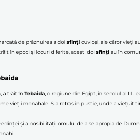
 marcată de prăznuirea a doi
sfinți
cuvioși, ale căror vieți
trăit în epoci și locuri diferite, acești doi
sfinți
au în comun 
ebaida
, a trăit în
Tebaida
, o regiune din Egipt, în secolul al III-l
ime vieții monahale. S-a retras în pustie, unde a viețuit 
redinței și a posibilității omului de a se apropia de Dum
monahi.