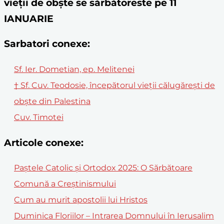
vieţii de obşte se sărbătoreste pe 11
IANUARIE
Sarbatori conexe:
Sf. Ier. Dometian, ep. Melitenei
† Sf. Cuv. Teodosie, începătorul vieții călugărești de
obște din Palestina
Cuv. Timotei
Articole conexe:
Paștele Catolic și Ortodox 2025: O Sărbătoare
Comună a Creștinismului
Cum au murit apostolii lui Hristos
Duminica Floriilor – Intrarea Domnului în Ierusalim