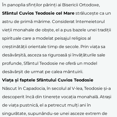
În panoplia sfinților părinți ai Bisericii Ortodoxe,
Sfântul Cuvios Teodosie cel Mare
strălucește ca un
astru de primă mărime. Considerat întemeietorul
vieții monahale de obște, el a pus bazele unei tradiții
spirituale care a modelat peisajul religios al
creștinătății orientale timp de secole. Prin viața sa
desăvârșită, asceza sa riguroasă și învățăturile sale
profunde, Sfântul Teodosie ne oferă un model
desăvârșit de urmat pe calea mântuirii.
Viața și faptele Sfântului Cuvios Teodosie
Născut în Capadocia, în secolul al V-lea, Teodosie și-a
descoperit încă din tinerețe vocația monahală. Atrași
de viața pustnică, el a petrecut mulți ani în
singurătate, supunându-se unei asceze extrem de