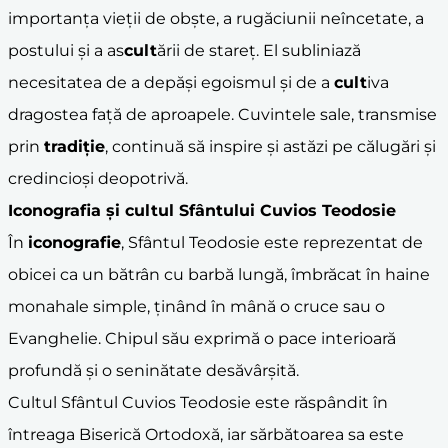
importanța vieții de obște, a rugăciunii neîncetate, a
postului și a as
cult
ării de stareț. El subliniază
necesitatea de a depăși egoismul și de a
cult
iva
dragostea față de aproapele. Cuvintele sale, transmise
prin
tradiție
, continuă să inspire și astăzi pe călugări și
credincioși deopotrivă.
Iconografia și
cult
ul Sfântului Cuvios Teodosie
În
iconografie
, Sfântul Teodosie este reprezentat de
obicei ca un bătrân cu barbă lungă, îmbrăcat în haine
monahale simple, ținând în mână o cruce sau o
Evanghelie. Chipul său exprimă o pace interioară
profundă și o seninătate desăvârșită.
Cultul Sfântul Cuvios Teodosie este răspândit în
întreaga Biserică Ortodoxă, iar sărbătoarea sa este