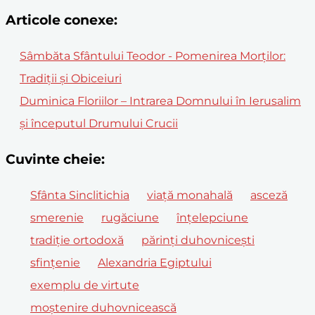
Articole conexe:
Sâmbăta Sfântului Teodor - Pomenirea Morților:
Tradiții și Obiceiuri
Duminica Floriilor – Intrarea Domnului în Ierusalim
și începutul Drumului Crucii
Cuvinte cheie:
Sfânta Sinclitichia
viață monahală
asceză
smerenie
rugăciune
înțelepciune
tradiție ortodoxă
părinți duhovnicești
sfințenie
Alexandria Egiptului
exemplu de virtute
moștenire duhovnicească