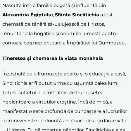
Născută într-o familie bogată și influentă din
Alexandria Egiptului
,
Sfânta Sinclitichia
a fost
chemată de tânără să-L slujească pe Hristos,
renunțând la bogățiile și onorurile lumești pentru
comoara cea nepieritoare a Împărăției lui Dumnezeu.
Tinerețea și chemarea la viața monahală
Înzestrată cu o frumusețe aparte și o educație aleasă,
Sinclitichia ar fi putut urma cu ușurință calea lumii.
Totuși, sufletul ei a fost atras de frumusețea
nepieritoare a virtuților creștine. Încă de mică, a
manifestat o sete profundă de cunoaștere a lucrurilor
dumnezeiești și o dorință arzătoare de a-și dărui viața
lui Hristos. După moartea părinților, Sinclitichia a ales