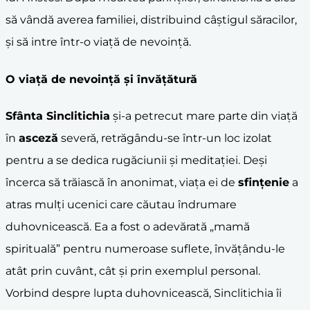
să vândă averea familiei, distribuind câștigul săracilor,
și să intre într-o viață de nevoință.
O viață de nevoință și învățătură
Sfânta Sinclitichia
și-a petrecut mare parte din viață
în
asceză
severă, retrăgându-se într-un loc izolat
pentru a se dedica rugăciunii și meditației. Deși
încerca să trăiască în anonimat, viața ei de
sfințenie
a
atras mulți ucenici care căutau îndrumare
duhovnicească. Ea a fost o adevărată „mamă
spirituală” pentru numeroase suflete, învățându-le
atât prin cuvânt, cât și prin exemplul personal.
Vorbind despre lupta duhovnicească, Sinclitichia îi