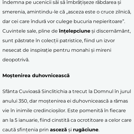
îndemna pe ucenicii săi să îmbrățișeze răbdarea și
smerenia, amintindu-le că „asceza este o cruce zilnică,
dar cei care îndură vor culege bucuria nepieritoare”.
Cuvintele sale, pline de
înțelepciune
și discernământ,
sunt păstrate în colecții patristice, fiind un izvor
nesecat de inspirație pentru monahi și mireni
deopotrivă.
Moștenirea duhovnicească
Sfânta Cuvioasă Sinclitichia a trecut la Domnul în jurul
anului 350, dar moștenirea ei duhovnicească a rămas
vie în inimile credincioșilor. Este pomenită în fiecare
an la 5 ianuarie, fiind cinstită ca ocrotitoare a celor care
caută sfințenia prin
asceză
și
rugăciune
.