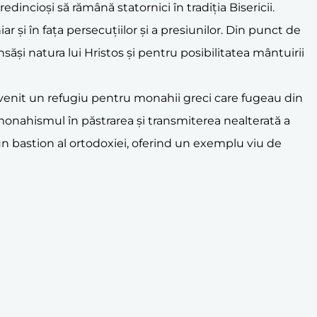
dincioși să rămână statornici în tradiția Bisericii.
 și în fața persecuțiilor și a presiunilor. Din punct de
ăși natura lui Hristos și pentru posibilitatea mântuirii
enit un refugiu pentru monahii greci care fugeau din
at monahismul în păstrarea și transmiterea nealterată a
t un bastion al ortodoxiei, oferind un exemplu viu de