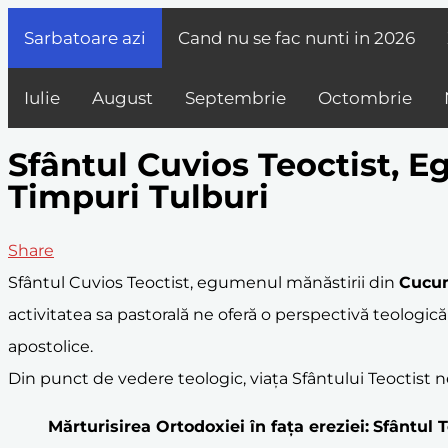
Sarbatoare azi
Cand nu se fac nunti in
2026
Iulie
August
Septembrie
Octombrie
Sfântul Cuvios Teoctist, E
Timpuri Tulburi
Share
Sfântul Cuvios Teoctist, egumenul mănăstirii din
Cucu
activitatea sa pastorală ne oferă o perspectivă teologic
apostolice.
Din punct de vedere teologic, viața Sfântului Teoctist n
Mărturisire
a
Ortodoxie
i în fața ereziei:
Sfântul T