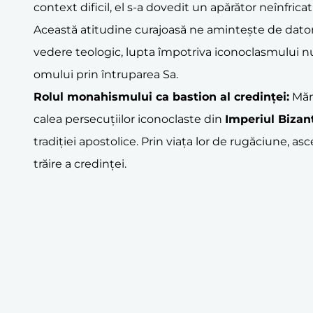
context dificil, el s-a dovedit un apărător neînfrica
Această atitudine curajoasă ne amintește de datoria 
vedere teologic, lupta împotriva iconoclasmului nu 
omului prin întruparea Sa.
Rolul monahismului ca bastion al credinței:
Măn
calea persecuțiilor iconoclaste din
Imperiul Bizan
tradiției apostolice. Prin viața lor de rugăciune, a
trăire a credinței.