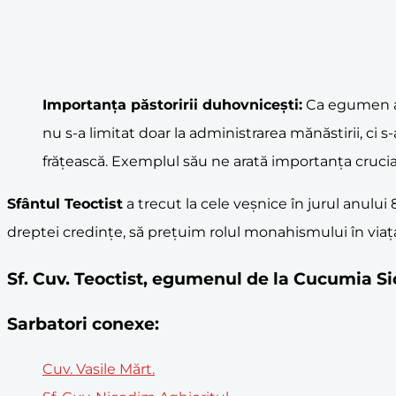
Importanța păstoririi duhovnicești:
Ca egumen al
nu s-a limitat doar la administrarea mănăstirii, c
frățească. Exemplul său ne arată importanța crucială
Sfântul Teoctist
a trecut la cele veșnice în jurul anului
dreptei credințe, să prețuim rolul monahismului în viața
Sf. Cuv. Teoctist, egumenul de la Cucumia Si
Sarbatori conexe:
Cuv. Vasile Mărt.