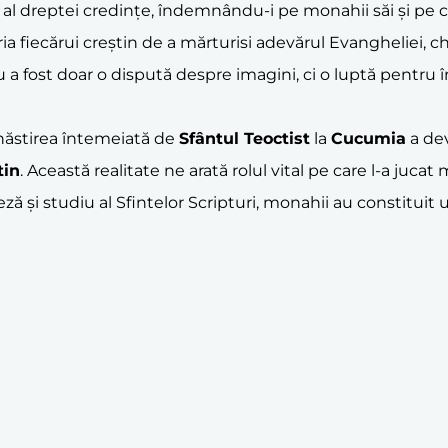
t al dreptei credințe, îndemnându-i pe monahii săi și pe cre
fiecărui creștin de a mărturisi adevărul Evangheliei, chiar
a fost doar o dispută despre imagini, ci o luptă pentru îns
ăstirea întemeiată de
Sfântul Teoctist
la
Cucumia
a dev
tin
. Această realitate ne arată rolul vital pe care l-a juc
sceză și studiu al Sfintelor Scripturi, monahii au constitui