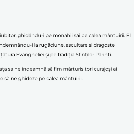
 iubitor, ghidându-i pe monahii săi pe calea mântuirii. El
 îndemnându-i la rugăciune, ascultare și dragoste
ura Evangheliei și pe tradiția Sfinților Părinți.
ața sa ne îndeamnă să fim mărturisitori curajoși ai
re să ne ghideze pe calea mântuirii.