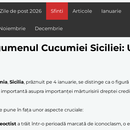
Zile de post
2026
Sfinti
Articole
Ianuarie
Noiembrie
Decembrie
gumenul Cucumiei Siciliei: 
mia
,
Sicilia
, prăznuit pe 4 ianuarie, se distinge ca o figur
ă importantă asupra importanței mărturisirii dreptei credi
e pune în fața unor aspecte cruciale:
eoctist
a trăit într-o perioadă marcată de iconoclasm, o e