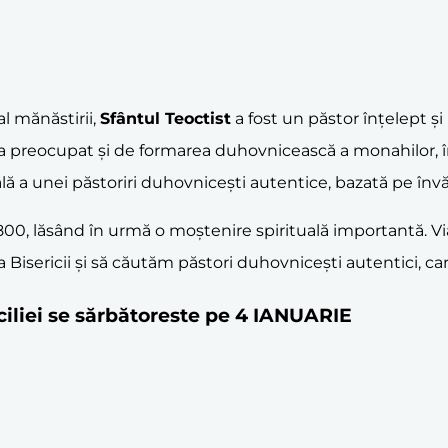
 mănăstirii,
Sfântul Teoctist
a fost un păstor înțelept și
i s-a preocupat și de formarea duhovnicească a monahilor,
 a unei păstoriri duhovnicești autentice, bazată pe învățăt
 800, lăsând în urmă o moștenire spirituală importantă. Vi
 Bisericii și să căutăm păstori duhovnicești autentici, ca
ciliei se sărbătoreste pe 4 IANUARIE