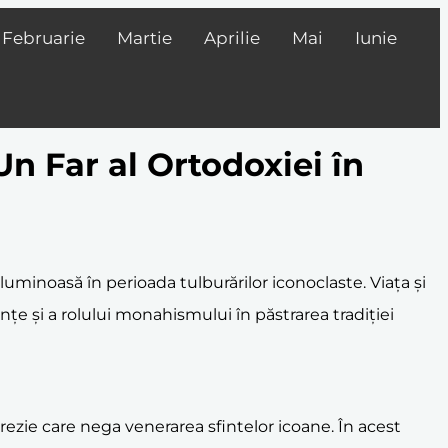
Februarie
Martie
Aprilie
Mai
Iunie
Un Far al Ortodoxiei în
ă luminoasă în perioada tulburărilor iconoclaste. Viața și
nțe și a rolului monahismului în păstrarea tradiției
rezie care nega venerarea sfintelor icoane. În acest