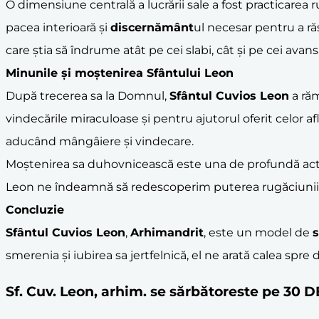
O dimensiune centrală a lucrării sale a fost practicarea r
pacea interioară și
discernământ
ul necesar pentru a ră
care știa să îndrume atât pe cei slabi, cât și pe cei avan
Minunile și moștenirea Sfântului Leon
După trecerea sa la Domnul,
Sfântul Cuvios Leon
a răm
vindecările miraculoase și pentru ajutorul oferit celor a
aducând mângâiere și vindecare.
Moștenirea sa duhovnicească este una de profundă actual
Leon ne îndeamnă să redescoperim puterea rugăciunii 
Concluzie
Sfântul Cuvios Leon
,
Arhimandrit
, este un model de
s
smerenia și iubirea sa jertfelnică, el ne arată calea spre 
Sf. Cuv. Leon, arhim. se sărbătoreste pe 30