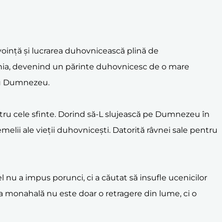
voință și lucrarea duhovnicească plină de
renia, devenind un părinte duhovnicesc de o mare
 cu Dumnezeu.
ntru cele sfinte. Dorind să-L slujească pe Dumnezeu în
elii ale vieții duhovnicești. Datorită râvnei sale pentru
l nu a impus porunci, ci a căutat să insufle ucenicilor
ța monahală nu este doar o retragere din lume, ci o