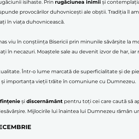
ugăciunii isihaste. Prin
rugăciunea inimii
și contemplația
spunde provocărilor duhovnicești ale obștii. Tradiția îl 
sați în viața duhovnicească.
as viu în conștiința Bisericii prin minunile săvârșite la
flați în necazuri. Moaștele sale au devenit izvor de har, i
itate. Într-o lume marcată de superficialitate și de pier
și importanța vieții trăite în comuniune cu Dumnezeu.
fințenie
și
discernământ
pentru toți cei care caută să 
desăvârșire. Mijlocirile lui înaintea lui Dumnezeu rămân un 
 DECEMBRIE