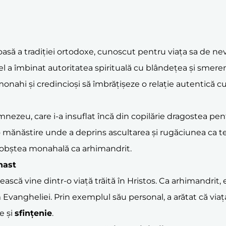
noasă a tradiției ortodoxe, cunoscut pentru viața sa de ne
 el a îmbinat autoritatea spirituală cu blândețea și sme
e monahi și credincioși să îmbrățișeze o relație autentică
nezeu, care i-a insuflat încă din copilărie dragostea pe
 mănăstire unde a deprins ascultarea și rugăciunea ca tem
că obștea monahală ca arhimandrit.
hast
scă vine dintr-o viață trăită în Hristos. Ca arhimandrit, e
Evangheliei. Prin exemplul său personal, a arătat că via
e și
sfințenie
.