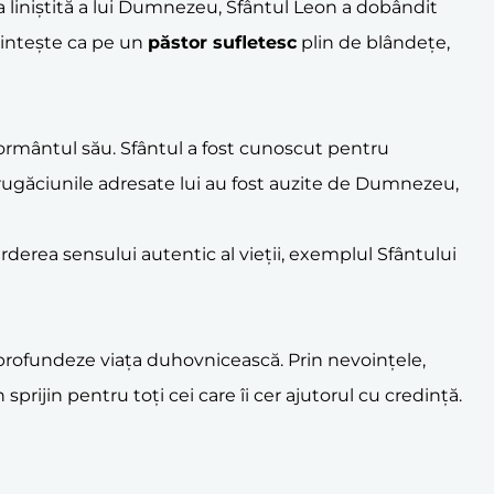
 liniștită a lui Dumnezeu, Sfântul Leon a dobândit
amintește ca pe un
păstor sufletesc
plin de blândețe,
 mormântul său. Sfântul a fost cunoscut pentru
ar rugăciunile adresate lui au fost auzite de Dumnezeu,
derea sensului autentic al vieții, exemplul Sfântului
aprofundeze viața duhovnicească. Prin nevoințele,
sprijin pentru toți cei care îi cer ajutorul cu credință.