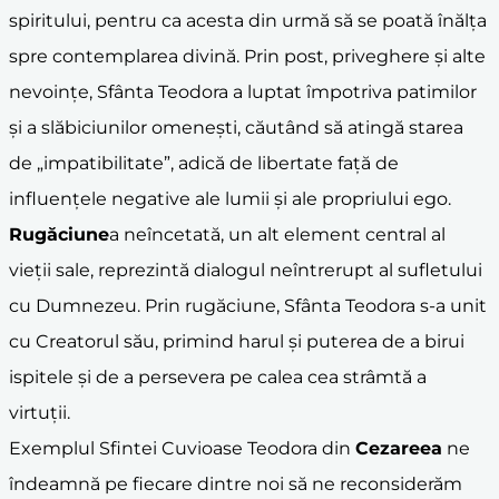
spiritului, pentru ca acesta din urmă să se poată înălța
spre contemplarea divină. Prin post, priveghere și alte
nevoințe, Sfânta Teodora a luptat împotriva patimilor
și a slăbiciunilor omenești, căutând să atingă starea
de „impatibilitate”, adică de libertate față de
influențele negative ale lumii și ale propriului ego.
Rugăciune
a neîncetată, un alt element central al
vieții sale, reprezintă dialogul neîntrerupt al sufletului
cu Dumnezeu. Prin rugăciune, Sfânta Teodora s-a unit
cu Creatorul său, primind harul și puterea de a birui
ispitele și de a persevera pe calea cea strâmtă a
virtuții.
Exemplul Sfintei Cuvioase Teodora din
Cezareea
ne
îndeamnă pe fiecare dintre noi să ne reconsiderăm