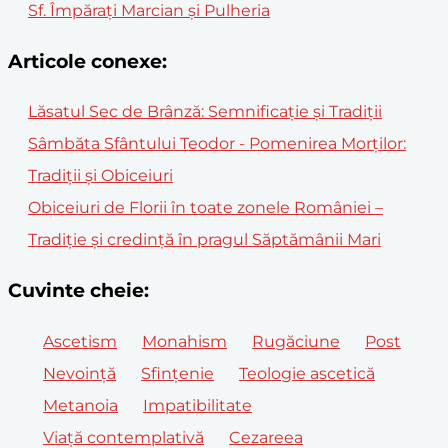
Sf. Împăraţi Marcian şi Pulheria
Articole conexe:
Lăsatul Sec de Brânză: Semnificație și Tradiții
Sâmbăta Sfântului Teodor - Pomenirea Morților:
Tradiții și Obiceiuri
Obiceiuri de Florii în toate zonele României –
Tradiție și credință în pragul Săptămânii Mari
Cuvinte cheie:
Ascetism
Monahism
Rugăciune
Post
Nevoință
Sfințenie
Teologie ascetică
Metanoia
Impatibilitate
Viață contemplativă
Cezareea