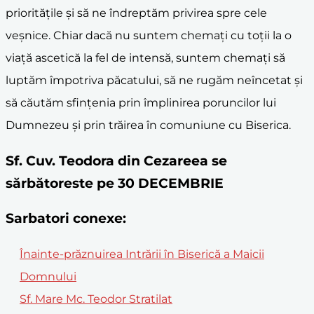
prioritățile și să ne îndreptăm privirea spre cele
veșnice. Chiar dacă nu suntem chemați cu toții la o
viață ascetică la fel de intensă, suntem chemați să
luptăm împotriva păcatului, să ne rugăm neîncetat și
să căutăm sfințenia prin împlinirea poruncilor lui
Dumnezeu și prin trăirea în comuniune cu Biserica.
Sf. Cuv. Teodora din Cezareea se
sărbătoreste pe 30 DECEMBRIE
Sarbatori conexe:
Înainte-prăznuirea Intrării în Biserică a Maicii
Domnului
Sf. Mare Mc. Teodor Stratilat