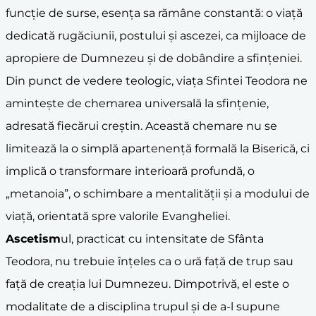
funcție de surse, esența sa rămâne constantă: o viață
dedicată rugăciunii, postului și ascezei, ca mijloace de
apropiere de Dumnezeu și de dobândire a sfințeniei.
Din punct de vedere teologic, viața Sfintei Teodora ne
amintește de chemarea universală la sfințenie,
adresată fiecărui creștin. Această chemare nu se
limitează la o simplă apartenență formală la Biserică, ci
implică o transformare interioară profundă, o
„metanoia”, o schimbare a mentalității și a modului de
viață, orientată spre valorile Evangheliei.
Ascetism
ul, practicat cu intensitate de Sfânta
Teodora, nu trebuie înțeles ca o ură față de trup sau
față de creația lui Dumnezeu. Dimpotrivă, el este o
modalitate de a disciplina trupul și de a-l supune