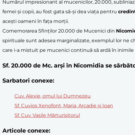
Numărul impresionant al mucenicilor, 20.000, subliniază
femei și copii, au fost gata să-și dea viața pentru
credin
acești oameni în fața morții.
Comemorarea Sfinților 20.000 de Mucenici din
Nicomi
spirituale sunt adesea marginalizate, exemplul lor ne 
care i-a mistuit pe mucenici continuă să ardă în inimil
Sf. 20.000 de Mc. arși în Nicomidia se sărb
Sarbatori conexe:
Cuv. Alexie, omul lui Dumnezeu
Sf. Cuvios Xenofont, Maria, Arcadie şi Ioan
Sf. Cuv. Vasile Mărturisitorul
Articole conexe: