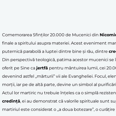
Comemorarea Sfinților 20.000 de Mucenici din
Nicomi
finale a spiritului asupra materiei. Acest eveniment mar
puternică parabolă a luptei dintre bine și rău, dintre
cre
Din perspectivă teologică, patima acestor mucenici se î
oferit pe Sine ca
jertfă
pentru mântuirea lumii, cei 20.000
devenind astfel „mărturii” vii ale Evangheliei. Focul, el
morții, iar pe de altă parte, devine un simbol al purificării
Actul lor martiric nu trebuie înțeles ca o simplă rezistență
credință
, ei au demonstrat că valorile spirituale sunt 
martiriul este considerat o „a doua botezare”, o curățire