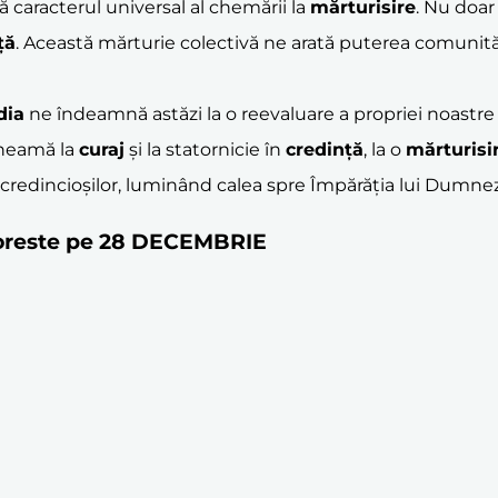
 caracterul universal al chemării la
mărturisire
. Nu doar
ță
. Această mărturie colectivă ne arată puterea comunității
dia
ne îndeamnă astăzi la o reevaluare a propriei noastre c
cheamă la
curaj
și la statornicie în
credință
, la o
mărturisi
e credincioșilor, luminând calea spre Împărăția lui Dumne
ătoreste pe 28 DECEMBRIE