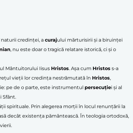
naturii credinței, a
curaj
ului mărturisirii și a biruinței
mian
, nu este doar o tragică relatare istorică, ci și o
ul Mântuitorului Iisus
Hristos
. Așa cum
Hristos
s-a
rețul vieții lor credința nestrămutată în
Hristos
,
ție: pe de o parte, este instrumentul
persecuție
i și al
i Sfânt.
ii spirituale. Prin alegerea morții în locul renunțării la
ioasă decât existența pământească. În teologia ortodoxă,
ierii.