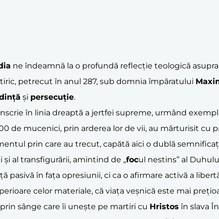
dia
ne îndeamnă la o profundă reflecție teologică asupra 
tiric, petrecut în anul 287, sub domnia împăratului
Maxi
dință
și
persecuție
.
nscrie în linia dreaptă a jertfei supreme, urmând exempl
 de mucenici, prin arderea lor de vii, au mărturisit cu p
ementul prin care au trecut, capătă aici o dublă semnifica
 și al transfigurării, amintind de „
foc
ul nestins” al Duhulu
 pasivă în fața opresiunii, ci ca o afirmare activă a libertăț
superioare celor materiale, că viața veșnică este mai preț
 prin sânge care îi unește pe martiri cu
Hristos
în slava Înv