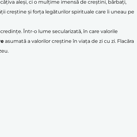
 câțiva aleși, ci o mulțime imensă de creștini, bărbați,
 creștine și forța legăturilor spirituale care îi uneau pe
redințe. Într-o lume secularizată, în care valorile
re
asumată a valorilor creștine în viața de zi cu zi. Flacăra
zeu.