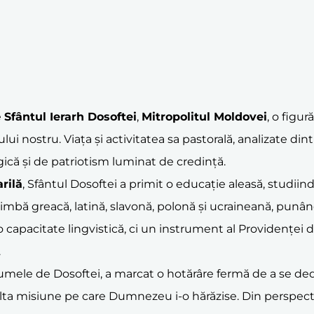
e
Sfântul Ierarh Dosoftei
,
Mitropolitul Moldovei
, o figur
lui nostru. Viața și activitatea sa pastorală, analizate din
gică și de patriotism luminat de credință.
rilă
, Sfântul Dosoftei a primit o educație aleasă, studiind 
 limbă greacă, latină, slavonă, polonă și ucraineană, punând 
o capacitate lingvistică, ci un instrument al Providenței d
.
umele de Dosoftei, a marcat o hotărâre fermă de a se dedic
nalta misiune pe care Dumnezeu i-o hărăzise. Din perspe