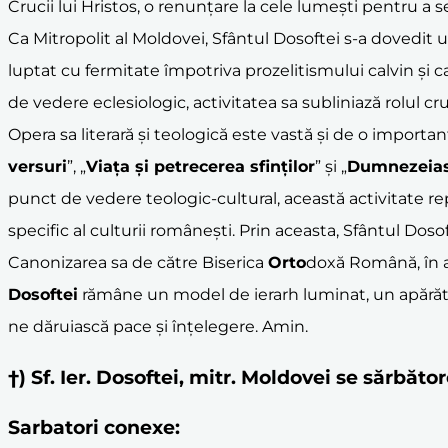
Crucii lui Hristos, o renunțare la cele lumești pentru a
Ca Mitropolit al Moldovei, Sfântul Dosoftei s-a dovedit u
luptat cu fermitate împotriva prozelitismului calvin și ca
de vedere eclesiologic, activitatea sa subliniază rolul cruci
Opera sa literară și teologică este vastă și de o importa
versuri
”, „
Viața și petrecerea sfinților
” și „
Dumnezeias
punct de vedere teologic-cultural, această activitate rep
specific al culturii românești. Prin aceasta, Sfântul Dos
Canonizarea sa de către Biserica
Orto
doxă Română, în an
Dosoftei
rămâne un model de ierarh luminat, un apărăt
ne dăruiască pace și înțelegere. Amin.
†) Sf. Ier. Dosoftei, mitr. Moldovei se sărbă
Sarbatori conexe: