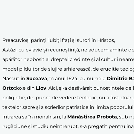
Preacuvioși părinți, iubiți frați și surori în Hristos,
Astăzi, cu evlavie și recunoștință, ne aducem aminte d
apărător neobosit al dreptei credințe și al culturii neamu
model pilduitor de slujire arhierească, de erudiție teolo
Născut în
Suceava
, în anul 1624, cu numele
Dimitrie Ba
Orto
doxe din
Liov
. Aici, și-a desăvârșit cunoștințele de
poliglotie, din punct de vedere teologic, nu a fost doar 
textelor sacre și a scrierilor patristice în limba poporului
Intrarea sa în monahism, la
Mănăstirea Probota
, sub n
rugăciune și studiu neîntrerupt, s-a pregătit pentru î