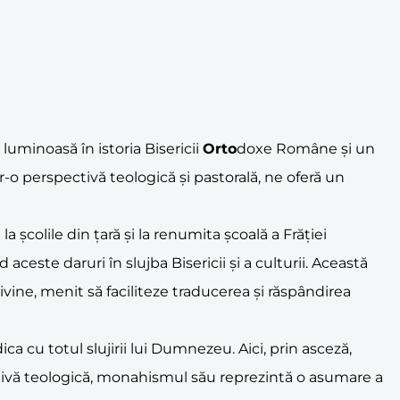
ă luminoasă în istoria Bisericii
Orto
doxe Române și un
tr-o perspectivă teologică și pastorală, ne oferă un
la școlile din țară și la renumita școală a Frăției
aceste daruri în slujba Bisericii și a culturii. Această
ivine, menit să faciliteze traducerea și răspândirea
a cu totul slujirii lui Dumnezeu. Aici, prin asceză,
ctivă teologică, monahismul său reprezintă o asumare a