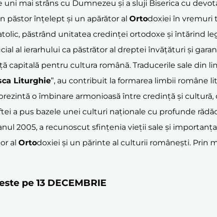
 se uni mai strâns cu Dumnezeu și a sluji Biserica cu devo
n păstor înțelept și un apărător al
Orto
doxiei în vremuri t
tolic, păstrând unitatea credinței ortodoxe și întărind leg
al al ierarhului ca păstrător al dreptei învățături și garant 
nță capitală pentru cultura română. Traducerile sale din li
ca Liturghie
”, au contribuit la formarea limbii române lit
rezintă o îmbinare armonioasă între credință și cultură, o
oftei a pus bazele unei culturi naționale cu profunde rădăc
ul 2005, a recunoscut sfințenia vieții sale și importanța
or al
Orto
doxiei și un părinte al culturii românești. Prin m
toreste pe 13 DECEMBRIE