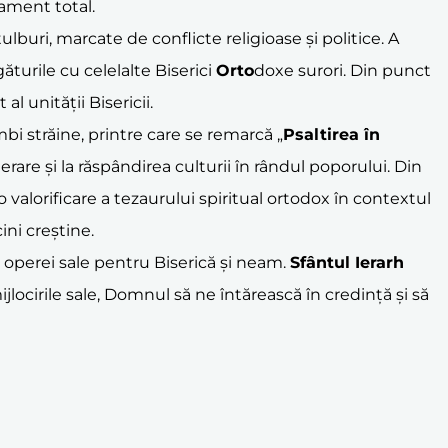
tament total.
ulburi, marcate de conflicte religioase și politice. A
ăturile cu celelalte Biserici
Orto
doxe surori. Din punct
al unității Bisericii.
mbi străine, printre care se remarcă „
Psaltirea în
erare și la răspândirea culturii în rândul poporului. Din
 valorificare a tezaurului spiritual ortodox în contextul
ini creștine.
 operei sale pentru Biserică și neam.
Sfântul Ierarh
ijlocirile sale, Domnul să ne întărească în credință și să