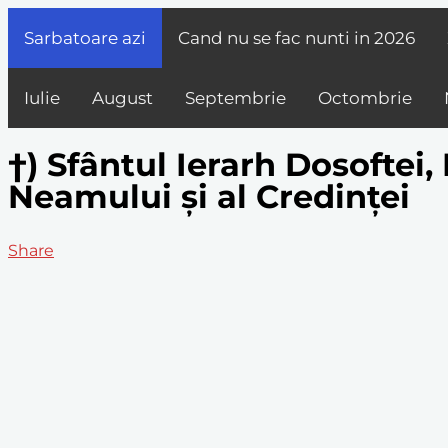
Sarbatoare azi
Cand nu se fac nunti in
2026
Iulie
August
Septembrie
Octombrie
†) Sfântul Ierarh Dosoftei
Neamului și al Credinței
Share