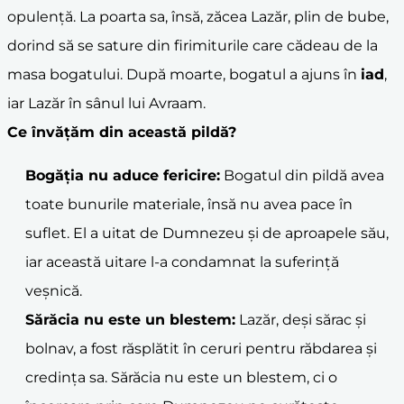
opulență. La poarta sa, însă, zăcea Lazăr, plin de bube,
dorind să se sature din firimiturile care cădeau de la
masa bogatului. După moarte, bogatul a ajuns în
iad
,
iar Lazăr în sânul lui Avraam.
Ce învățăm din această pildă?
Bogăția nu aduce fericire:
Bogatul din pildă avea
toate bunurile materiale, însă nu avea pace în
suflet. El a uitat de Dumnezeu și de aproapele său,
iar această uitare l-a condamnat la suferință
veșnică.
Sărăcia nu este un blestem:
Lazăr, deși sărac și
bolnav, a fost răsplătit în ceruri pentru răbdarea și
credința sa. Sărăcia nu este un blestem, ci o