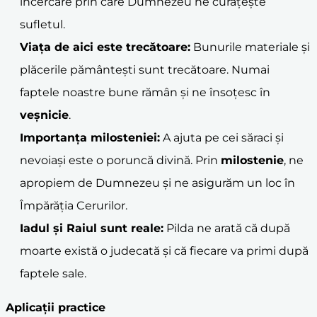
încercare prin care Dumnezeu ne curățește
sufletul.
Viața de aici este trecătoare:
Bunurile materiale și
plăcerile pământești sunt trecătoare. Numai
faptele noastre bune rămân și ne însoțesc în
veșnicie
.
Importanța
milostenie
i:
A ajuta pe cei săraci și
nevoiași este o poruncă divină. Prin
milostenie
, ne
apropiem de Dumnezeu și ne asigurăm un loc în
Împărăția Cerurilor.
Iadul și Raiul sunt reale:
Pilda ne arată că după
moarte există o judecată și că fiecare va primi după
faptele sale.
Aplicații practice