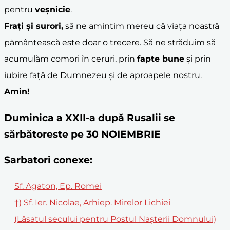
pentru
veșnicie
.
Frați și surori,
să ne amintim mereu că viața noastră
pământească este doar o trecere. Să ne străduim să
acumulăm comori în ceruri, prin
fapte bune
și prin
iubire față de Dumnezeu și de aproapele nostru.
Amin!
Duminica a XXII-a după Rusalii se
sărbătoreste pe 30 NOIEMBRIE
Sarbatori conexe:
Sf. Agaton, Ep. Romei
†) Sf. Ier. Nicolae, Arhiep. Mirelor Lichiei
(Lăsatul secului pentru Postul Naşterii Domnului)