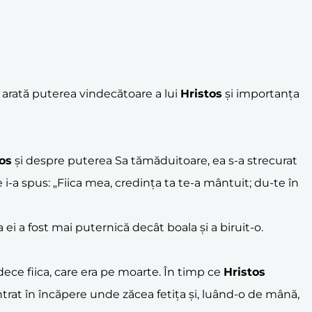
 arată puterea vindecătoare a lui
Hristos
și importanța
os
și despre puterea Sa tămăduitoare, ea s-a strecurat
e i-a spus: „Fiica mea, credința ta te-a mântuit; du-te în
i a fost mai puternică decât boala și a biruit-o.
ece fiica, care era pe moarte. În timp ce
Hristos
ntrat în încăpere unde zăcea fetița și, luând-o de mână,