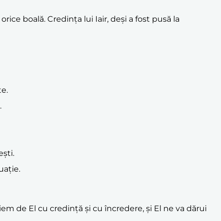
rice boală. Credința lui Iair, deși a fost pusă la
te.
.
ști.
uație.
m de El cu credință și cu încredere, și El ne va dărui