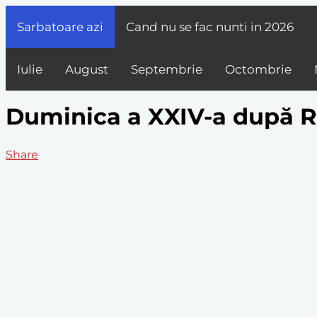
Sarbatoare azi
Cand nu se fac nunti in
2026
Iulie
August
Septembrie
Octombrie
Duminica a XXIV-a după Rus
Share