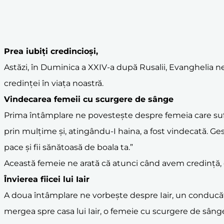
Prea iubiți credincioși,
Astăzi, în Duminica a XXIV-a după Rusalii, Evanghelia n
credinței în viața noastră.
Vindecarea femeii cu scurgere de sânge
Prima întâmplare ne povestește despre femeia care suf
prin mulțime și, atingându-I haina, a fost vindecată. Gest
pace și fii sănătoasă de boala ta.”
Această femeie ne arată că atunci când avem credință, c
Învierea fiicei lui Iair
A doua întâmplare ne vorbește despre Iair, un conducător
mergea spre casa lui Iair, o femeie cu scurgere de sânge L