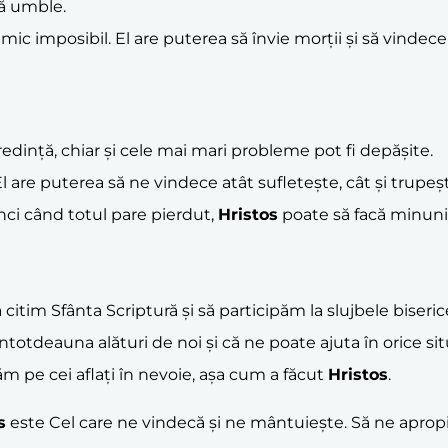
 să umble.
mic imposibil. El are puterea să învie morții și să vindece o
dință, chiar și cele mai mari probleme pot fi depășite.
l are puterea să ne vindece atât sufletește, cât și trupeș
nci când totul pare pierdut,
Hristos
poate să facă minuni
 citim Sfânta Scriptură și să participăm la slujbele biserice
ntotdeauna alături de noi și că ne poate ajuta în orice sit
ăm pe cei aflați în nevoie, așa cum a făcut
Hristos
.
s
este Cel care ne vindecă și ne mântuiește. Să ne apropie