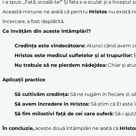
i-a spus: „Fată, scoală-te!” Și fata s-a sculat și a început
Această minune ne arată că pentru
Hristos
nu există ni
încercare, a fost răsplătită.
Ce învățăm din aceste întâmplări?
Credința este vindecătoare:
Atunci când avem cre
Hristos
este medicul sufletelor și al trupurilor:
E
Nu trebuie să ne pierdem nădejdea:
Chiar și atu
Aplicații practice
Să cultivăm credința:
Să ne rugăm în fiecare zi, să
Să avem încredere în
Hristos
:
Să știm că El este î
Să fim milostivi față de cei care suferă:
Să-i ajut
În concluzie,
aceste două întâmplări ne arată că
Hristo