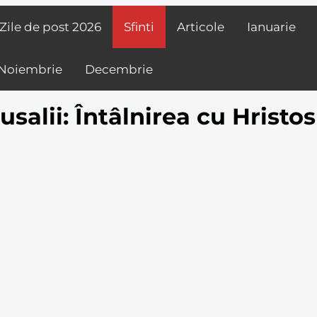
Zile de post
2026
Sfinti
Articole
Ianuarie
Noiembrie
Decembrie
alii: Întâlnirea cu Hristo