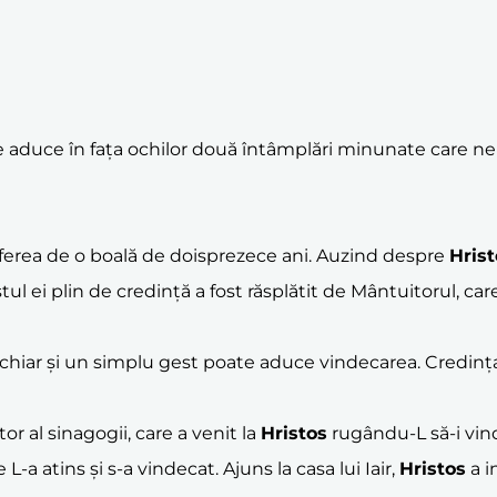
e aduce în fața ochilor două întâmplări minunate care ne
erea de o boală de doisprezece ani. Auzind despre
Hrist
ul ei plin de credință a fost răsplătit de Mântuitorul, car
hiar și un simplu gest poate aduce vindecarea. Credința e
 al sinagogii, care a venit la
Hristos
rugându-L să-i vind
-a atins și s-a vindecat. Ajuns la casa lui Iair,
Hristos
a i