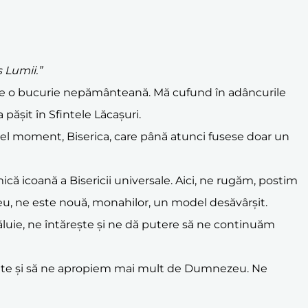
 Lumii.”
de o bucurie nepământeană. Mă cufund în adâncurile
 a pășit în Sfintele Lăcașuri.
acel moment, Biserica, care până atunci fusese doar un
că icoană a Bisericii universale. Aici, ne rugăm, postim
zeu, ne este nouă, monahilor, un model desăvârșit.
ăluie, ne întărește și ne dă putere să ne continuăm
cate și să ne apropiem mai mult de Dumnezeu. Ne