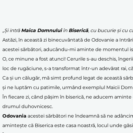
„Și intră
Maica Domnului
în
Biserică
, cu bucurie și cu 
Astăzi, în această zi binecuvântată de Odovanie a Intrări
acestei sărbători, aducându-mi aminte de momentul i
O, ce minune a fost atunci! Cerurile s-au deschis, înger
loc de rugăciune, s-a transformat într-un adevărat rai, c
Ca și un călugăr, mă simt profund legat de această sărb
și ne luptăm cu patimile, urmând exemplul Maicii Domnul
În fiecare zi, când pășim în biserică, ne aducem aminte
drumul duhovnicesc.
Odovania
acestei sărbători ne îndeamnă să ne adâncim
amintește că Biserica este casa noastră, locul unde găs