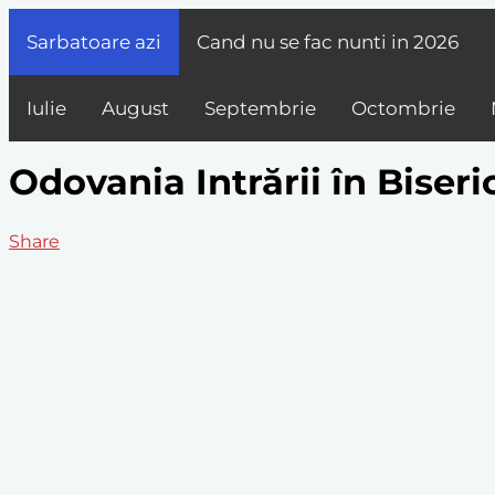
Sarbatoare azi
Cand nu se fac nunti in
2026
Iulie
August
Septembrie
Octombrie
Odovania Intrării în Biser
Share