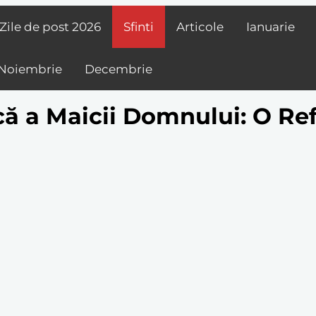
Zile de post
2026
Sfinti
Articole
Ianuarie
Noiembrie
Decembrie
ică a Maicii Domnului: O Re