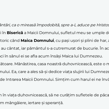
cântări, ca o mireasă împodobită, spre a-L aduce pe Hristos
i în
Biserică
a Maicii Domnului, sufletul meu se umple 
storic când
Maica Domnului
, cu pași ușori și plini de har,
ii au cântat, iar pământul s-a cutremurat de bucurie. În 
ăci în sânul ei se afla acum însăși Maica lui Dumnezeu.
ătoare. Mănăstirea, casa noastră duhovnicească, este o mi
ui. Ea, care a ales să-și dedice viața slujirii lui Dumne
 de Intrarea Maicii Domnului. Simțim cum harul ei ne înv
 în viața duhovnicească, să ne curățim sufletele de pă
im mângâiere, iertare și speranță.